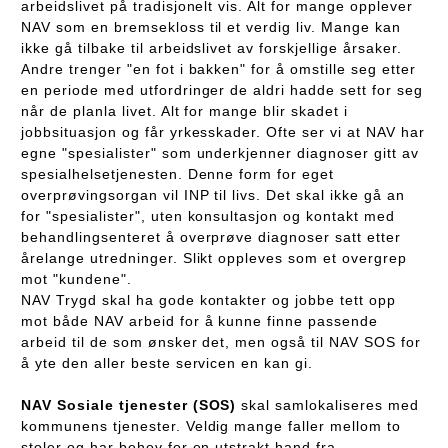
arbeidslivet på tradisjonelt vis. Alt for mange opplever
NAV som en bremsekloss til et verdig liv. Mange kan
ikke gå tilbake til arbeidslivet av forskjellige årsaker.
Andre trenger "en fot i bakken" for å omstille seg etter
en periode med utfordringer de aldri hadde sett for seg
når de planla livet. Alt for mange blir skadet i
jobbsituasjon og får yrkesskader. Ofte ser vi at NAV har
egne "spesialister" som underkjenner diagnoser gitt av
spesialhelsetjenesten. Denne form for eget
overprøvingsorgan vil INP til livs. Det skal ikke gå an
for "spesialister", uten konsultasjon og kontakt med
behandlingsenteret å overprøve diagnoser satt etter
årelange utredninger. Slikt oppleves som et overgrep
mot "kundene".
NAV Trygd skal ha gode kontakter og jobbe tett opp
mot både NAV arbeid for å kunne finne passende
arbeid til de som ønsker det, men også til NAV SOS for
å yte den aller beste servicen en kan gi.
NAV Sosiale tjenester (SOS)
skal samlokaliseres med
kommunens tjenester. Veldig mange faller mellom to
stoler og har behov for en utstrakt hand fra