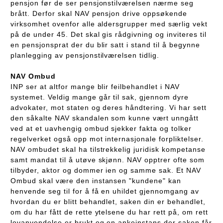
pensjon før de ser pensjonstilværelsen nærme seg
brått. Derfor skal NAV pensjon drive oppsøkende
virksomhet ovenfor alle aldersgrupper med særlig vekt
på de under 45. Det skal gis rådgivning og inviteres til
en pensjonsprat der du blir satt i stand til å begynne
planlegging av pensjonstilværelsen tidlig.
NAV Ombud
INP ser at altfor mange blir feilbehandlet i NAV
systemet. Veldig mange går til sak, gjennom dyre
advokater, mot staten og deres håndtering. Vi har sett
den såkalte NAV skandalen som kunne vært unngått
ved at et uavhengig ombud sjekker fakta og tolker
regelverket også opp mot internasjonale forpliktelser.
NAV ombudet skal ha tilstrekkelig juridisk kompetanse
samt mandat til å utøve skjønn. NAV opptrer ofte som
tilbyder, aktor og dommer ien og samme sak. Et NAV
Ombud skal være den instansen "kundene" kan
henvende seg til for å få en uhildet gjennomgang av
hvordan du er blitt behandlet, saken din er behandlet,
om du har fått de rette ytelsene du har rett på, om rett
lovanvendelse er brukt og en ankeinstans der saken får