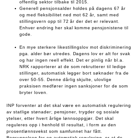
offentlig sektor tilbake til 2015.
Generell pensjonsalder holdes på dagens 67 år
og med fleksibilitet ned mot 62 år, samt med
stillingsvern opp til 72 år der det er relevant.
Enhver endring her skal komme pensjonistene til
gode.
En mye sterkere likestillingslov mot diskriminering
pga. alder bør utredes. Dagens lov er alt for svak
og har ingen reell effekt. Det er pinlig når bl.a.
NRK rapporterer at de som rekrutterer til ledige
stillinger, automatisk legger bort søknader fra de
over 50-55. Denne dårlig skjulte, ulovlige
praksisen medfører ingen sanksjoner for de som
bryter loven.
INP forventer at det skal være en automatisk regulering
av statlige stønader; pensjoner, trygder og sosiale
ytelser, etter hvert årlige lønnsoppgjør. Det skal
reguleres opp i henhold til resultat, i form av den
prosentlønnsvekst som samfunnet har fått.
Begrunnelsen for en automatisk regulering, er at de