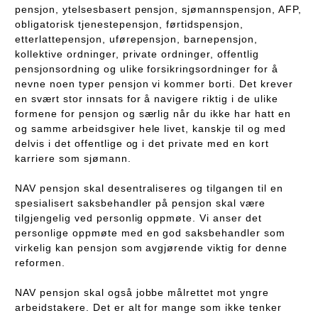
pensjon, ytelsesbasert pensjon, sjømannspensjon, AFP,
obligatorisk tjenestepensjon, førtidspensjon,
etterlattepensjon, uførepensjon, barnepensjon,
kollektive ordninger, private ordninger, offentlig
pensjonsordning og ulike forsikringsordninger for å
nevne noen typer pensjon vi kommer borti. Det krever
en svært stor innsats for å navigere riktig i de ulike
formene for pensjon og særlig når du ikke har hatt en
og samme arbeidsgiver hele livet, kanskje til og med
delvis i det offentlige og i det private med en kort
karriere som sjømann.
NAV pensjon skal desentraliseres og tilgangen til en
spesialisert saksbehandler på pensjon skal være
tilgjengelig ved personlig oppmøte. Vi anser det
personlige oppmøte med en god saksbehandler som
virkelig kan pensjon som avgjørende viktig for denne
reformen.
NAV pensjon skal også jobbe målrettet mot yngre
arbeidstakere. Det er alt for mange som ikke tenker