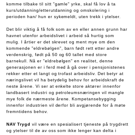
komme tilbake til sitt "gamle" yrke, skal få lov å ta
kurs/utdanning/etterutdanning og omskolering i
perioden han/ hun er sykemeldt, uten trekk i ytelser.
Det blir viktig å få folk som av en eller annen grunn har
havnet utenfor arbeidslivet i arbeid så hurtig som
mulig. I årtier er det skrevet og ment mye om den
kommende "eldrebølgen", barn født rett etter andre
verdenskrig, født på 50 og 60 tallet med store
barnekull. Nå er "eldrebølgen" en realitet, denne
generasjonen er i ferd med å gå over i pensjonistenes
rekker etter et langt og trofast arbeidsliv. Det betyr at
næringslivet vil ha betydelig behov for arbeidskraft de
neste årene. Vi ser at enkelte store aktører innenfor
landbasert industri og petroleumsnæringen vil mangle
mye folk de nærmeste årene. Kompetansebygging
innenfor industrien vil derfor bli avgjørende for å møte
fremntidens behov.
NAV Trygd
vil være en spesialisert tjeneste på trygdrett
og ytelser til de av oss som ikke lenger kan delta i