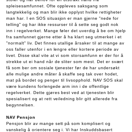
spleisesamfunnet. Ofte oppleves saksgang som
langtekkelig og man blir ikke opplyst hvilke rettigheter
man har. I en SOS situasjon er man gjerne "nede for
telling" og har ikke ressurser til å sette seg godt nok
inn i regelverket. Mange føler det uverdig å be om hjelp
fra samfunnet gjerne etter å ha klart seg utmerket i et
"normalt" liv. Det finnes utallige årsaker til at mange av
oss faller utenfor i en lengre eller kortere periode av
livet. Disse skal vite at vi som storsamfunn er der for å
strekke ut ei hand når de sliter som mest. Det er svært
få som ber om sosiale tjenester før de har undersøkt
alle mulige andre måter å skaffe seg tak over hodet,
mat på bordet og penger til livsopphold. NAV SOS skal
være kundens forlengede arm inn i de offentlige
regelverket. Dette gjøres best ved at tjenesten blir
spesialisert og at rett veiledning blir gitt allerede fra
begynnelsen.
NAV Pensjon
Pensjon blir av mange sett på som komplisert og
vanskelig å orientere seg i. Vi har Inskuddsbasert