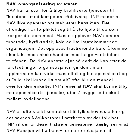
NAV, omorganisering av etaten.
NAV har ansvar for å tilby kvalifiserte tjenester til
"kundene" med kompetent rådgivning. INP mener at
NAV ikke opererer optimalt etter hensikten. Det
offentlige har forpliktet seg til å yte hjelp til de som
trenger det som mest. Mange opplever NAV som en
tungrodd, byråkratisk, kald og lite imøtekommende
organisasjon. Det oppleves frustrerende bare å komme
i kontakt med saksbehandler med lange ventetider i
telefonen. De NAV ansatte gjør så godt de kan etter de
forutsetninger organisasjonen gir dem, men
opplæringen kan virke mangelfull og lite spesialisert og
at "alle skal kunne litt om alt" ofte blir en mangel
ovenfor den enkelte. INP mener at NAV skal kunne tilby
mer spesialiserte tjenester, uten å bygge tette skott
mellom avdelingene.
NAV er ofte sterkt sentralisert til fylkeshovedsteder og
det savnes NAV-kontorer i nærheten av der folk bor.
INP vil derfor desentralisere tjenestene. Særlig ser vi at
NAV Pensjon vil ha behov for nære relasjoner til