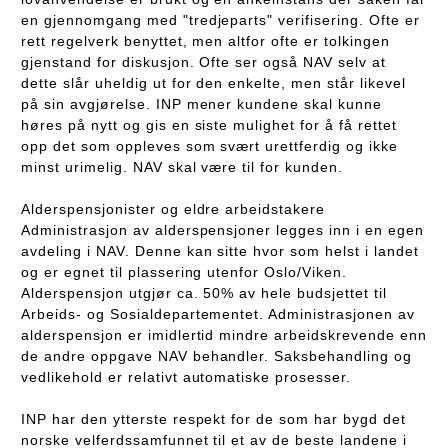
en gjennomgang med "tredjeparts" verifisering. Ofte er
rett regelverk benyttet, men altfor ofte er tolkingen
gjenstand for diskusjon. Ofte ser også NAV selv at
dette slår uheldig ut for den enkelte, men står likevel
på sin avgjørelse. INP mener kundene skal kunne
høres på nytt og gis en siste mulighet for å få rettet
opp det som oppleves som svært urettferdig og ikke
minst urimelig. NAV skal være til for kunden.
Alderspensjonister og eldre arbeidstakere
Administrasjon av alderspensjoner legges inn i en egen
avdeling i NAV. Denne kan sitte hvor som helst i landet
og er egnet til plassering utenfor Oslo/Viken.
Alderspensjon utgjør ca. 50% av hele budsjettet til
Arbeids- og Sosialdepartementet. Administrasjonen av
alderspensjon er imidlertid mindre arbeidskrevende enn
de andre oppgave NAV behandler. Saksbehandling og
vedlikehold er relativt automatiske prosesser.
INP har den ytterste respekt for de som har bygd det
norske velferdssamfunnet til et av de beste landene i