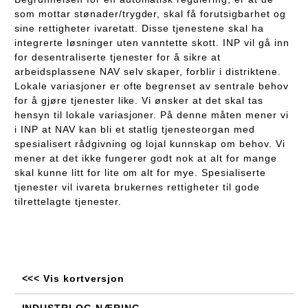
som mottar stønader/trygder, skal få forutsigbarhet og
sine rettigheter ivaretatt. Disse tjenestene skal ha
integrerte løsninger uten vanntette skott. INP vil gå inn
for desentraliserte tjenester for å sikre at
arbeidsplassene NAV selv skaper, forblir i distriktene.
Lokale variasjoner er ofte begrenset av sentrale behov
for å gjøre tjenester like. Vi ønsker at det skal tas
hensyn til lokale variasjoner. På denne måten mener vi
i INP at NAV kan bli et statlig tjenesteorgan med
spesialisert rådgivning og lojal kunnskap om behov. Vi
mener at det ikke fungerer godt nok at alt for mange
skal kunne litt for lite om alt for mye. Spesialiserte
tjenester vil ivareta brukernes rettigheter til gode
tilrettelagte tjenester.
<<< Vis kortversjon