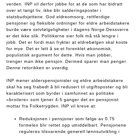
verden. INP vil derfor jobbe for at de som har bidratt
over et langt liv, ikke blir salderingsposter i
statsbudsjettene. God eldreomsorg, rettferdige
pensjoner og fleksible ordninger for eldre arbeidstakere
burde være selvfølgeligheter i dagens Norge.Dessverre
er det ikke slik. Politikerne sier folk må stå lengre i
jobb. Det er fordi man frykter at eldrebølgen skal koste
for mye. Det er lett å se et forenklet økonomisk,
populistisk argument for dette. Hvis man jobber,
trenger man ikke pensjon. Dermed sparer man penger.
Denne retorikken er uverdig
INP mener alderspensjonister og eldre arbeidstakere
skal ha seg frabedt å bli redusert til utgiftsposter og bli
karakterisert som byrder i samfunnet av politiske
«broilere» som tjener 4-5 ganger det en pensjonist
mottar fra Folketrygden. INP vil kreve at:
Reduksjonen i pensjoner som følge av 0.75
formelen blir rettet opp umiddelbart. Pensjonene
reguleres tilsvarende generell lønnsutvikling i