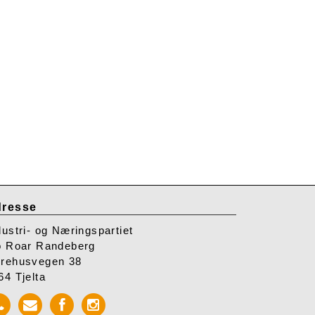
resse
dustri- og Næringspartiet
o Roar Randeberg
rehusvegen 38
64 Tjelta
Call
Send
Facebook
Instagram
INP
mail
INP
INP