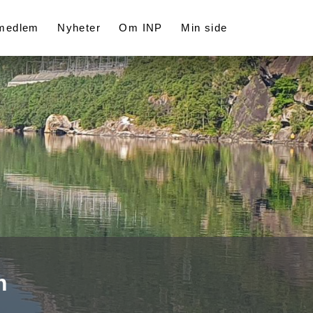
 medlem
Nyheter
Om INP
Min side
n