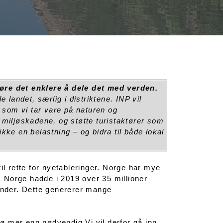
jøre det enklere å dele det med verden.
e landet, særlig i distriktene. INP vil
g som vi tar vare på naturen og
e miljøskadene, og støtte turistaktører som
kke en belastning – og bidra til både lokal
il rette for nyetableringer. Norge har mye
r. Norge hadde i 2019 over 35 millioner
render. Dette genererer mange
ljø mer enn nødvendig.Vi vil derfor gå inn