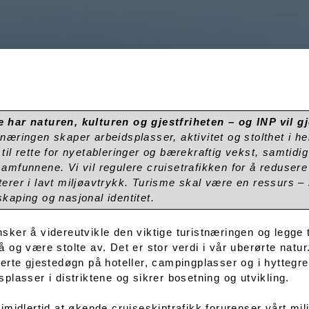
 har naturen, kulturen og gjestfriheten – og INP vil g
tnæringen skaper arbeidsplasser, aktivitet og stolthet i hel
 til rette for nyetableringer og bærekraftig vekst, samtidi
samfunnene. Vi vil regulere cruisetrafikken for å reduser
terer i lavt miljøavtrykk. Turisme skal være en ressurs – i
skaping og nasjonal identitet.
sker å videreutvikle den viktige turistnæringen og legge t
å og være stolte av. Det er stor verdi i vår uberørte natu
rerte gjestedøgn på hoteller, campingplasser og i hytteg
splasser i distriktene og sikrer bosetning og utvikling.
 imidlertid at økende cruiseskiptrafikk forurenser vårt mi