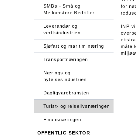
SMBs - Små og
for nø
Mellomstore Bedrifter
reduse
Leverandør og
INP vi
verftsindustrien
overbe
ekstra
Sjøfart og maritim næring
måte k
miljøa
Transportnæringen
Nærings og
nytelsesindustrien
Dagligvarebransjen
Turist- og reiselivsnæringen
Finansnæringen
OFFENTLIG SEKTOR