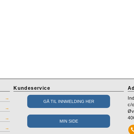
Kundeservice
Ad
In
c/
Øv
40