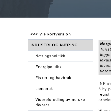
<<< Vis kortversjon
Norge
INDUSTRI OG NÆRING
Turis
legge
Næringspolitikk
lokal
inves
Energipolitikk
verdi
Fiskeri og havbruk
INP øn
Landbruk
å by p
regist
Videreforedling av norske
arbeid
råvarer
Vi ser