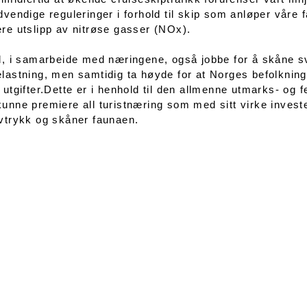
dvendige reguleringer i forhold til skip som anløper våre
re utslipp av nitrøse gasser (NOx).
l, i samarbeide med næringene, også jobbe for å skåne sv
lastning, men samtidig ta høyde for at Norges befolkning s
 utgifter.Dette er i henhold til den allmenne utmarks- og 
unne premiere all turistnæring som med sitt virke invester
vtrykk og skåner faunaen.