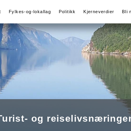
t
Fylkes-og-lokallag
Politikk
Kjerneverdier
Bli
Turist- og reiselivsnæringe