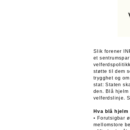
Slik forener IN
et sentrumspar
velferdspolitik
støtte til dem 
trygghet og oms
stat: Staten sk
den. Blå hjelm
velferdslinje.
Hva blå hjelm 
• Forutsigbar ø
mellomstore bed