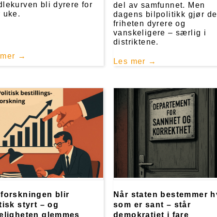
lekurven bli dyrere for
del av samfunnet. Men
 uke.
dagens bilpolitikk gjør d
friheten dyrere og
vanskeligere – særlig i
distriktene.
 mer
Les mer
 forskningen blir
Når staten bestemmer h
tisk styrt – og
som er sant – står
keligheten glemmes
demokratiet i fare