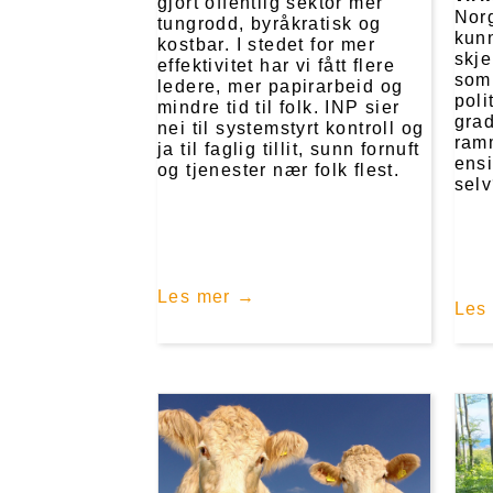
gjort offentlig sektor mer
Norg
tungrodd, byråkratisk og
kun
kostbar. I stedet for mer
skje
effektivitet har vi fått flere
som 
ledere, mer papirarbeid og
poli
mindre tid til folk. INP sier
grad
nei til systemstyrt kontroll og
ram
ja til faglig tillit, sunn fornuft
ensi
og tjenester nær folk flest.
sel
Les mer
Les