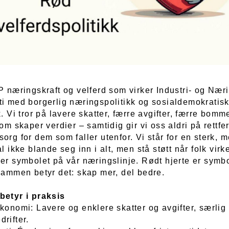
P næringskraft og velferd som virker Industri- og Næri
ti med borgerlig næringspolitikk og sosialdemokratis
k. Vi tror på lavere skatter, færre avgifter, færre bomm
som skaper verdier – samtidig gir vi oss aldri på rettfe
org for dem som faller utenfor. Vi står for en sterk, 
al ikke blande seg inn i alt, men stå støtt når folk virk
 er symbolet på vår næringslinje. Rødt hjerte er symbo
 Sammen betyr det: skap mer, del bedre.
betyr i praksis
konomi: Lavere og enklere skatter og avgifter, særlig
rifter.