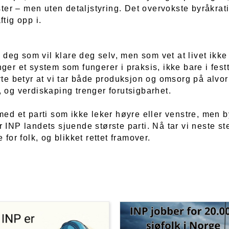
ester – men uten detaljstyring. Det overvokste byråkrati
ftig opp i.
or deg som vil klare deg selv, men som vet at livet ikke 
ger et system som fungerer i praksis, ikke bare i festt
rte betyr at vi tar både produksjon og omsorg på alvor 
 og verdiskaping trenger forutsigbarhet.
med et parti som ikke leker høyre eller venstre, men b
 INP landets sjuende største parti. Nå tar vi neste s
e for folk, og blikket rettet framover.