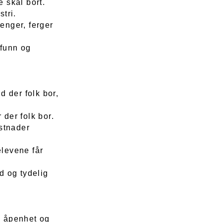
e skal bort.
stri.
enger, ferger
mfunn og
d der folk bor,
 der folk bor.
ostnader
elevene får
d og tydelig
r, åpenhet og