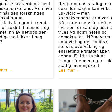
e er et av verdens mest
Regjeringens strategi mo
nskapsrike land. Men hva
desinformasjon kan virke
r når den forskningen
uskyldig – men
skal støtte
konsekvensene er alvorli
tikkutviklingen i økende
Når staten selv får define
 er bestilt, finansiert og
hva som er sant og usant
met inn av nettopp den
trues ytringsfriheten og
dige politikken i seg
demokratiet. INP advarer
v?
en utvikling der politisk
sensur, overvåking og
ensretting erstatter åpen
debatt. Et fritt samfunn
trenger frie meninger – i
statlig meningskont
 mer
Les mer