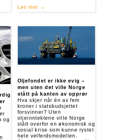
Les mer
Oljefondet er ikke evig –
men uten det ville Norge
stått på kanten av opprør
erdig
Hva skjer når én av fem
er
kroner i statsbudsjettet
n
forsvinner? Uten
er
oljeinntektene ville Norge
p og
stått overfor en økonomisk og
sosial krise som kunne rystet
hele velferdsmodellen.
en