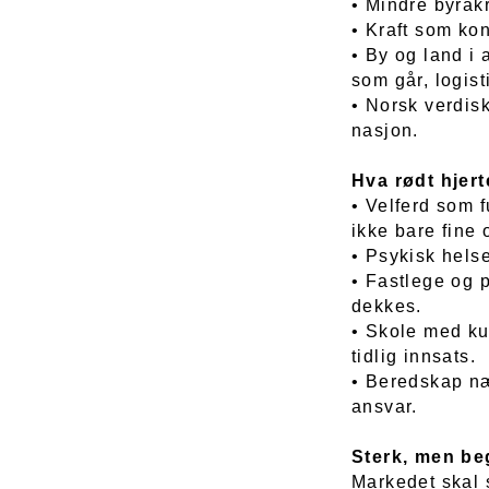
• Mindre byråkr
• Kraft som kon
• By og land i
som går, logist
• Norsk verdisk
nasjon.
Hva rødt hjert
• Velferd som f
ikke bare fine 
• Psykisk helse
• Fastlege og 
dekkes.
• Skole med ku
tidlig innsats.
• Beredskap næ
ansvar.
Sterk, men be
Markedet skal s