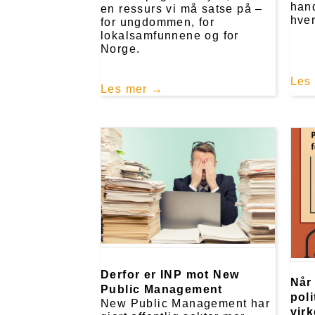
hand
en ressurs vi må satse på –
hver
for ungdommen, for
lokalsamfunnene og for
Norge.
Les
Les mer
Derfor er INP mot New
Når
Public Management
poli
New Public Management har
vir