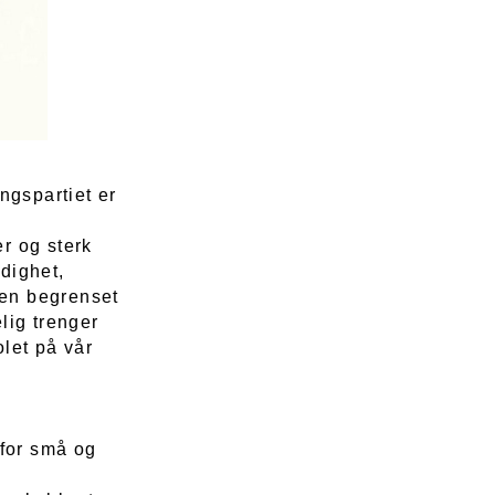
ngspartiet er
k
er og sterk
rdighet,
men begrenset
elig trenger
let på vår
 for små og