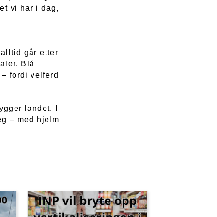
et vi har i dag,
alltid går etter
aler. Blå
– fordi velferd
ygger landet. I
teg – med hjelm