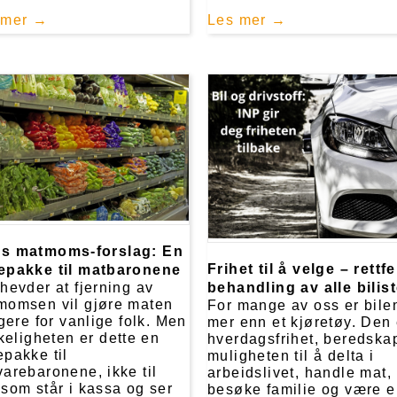
 mer
Les mer
s matmoms-forslag: En
Frihet til å velge – rettf
epakke til matbaronene
hevder at fjerning av
behandling av alle bilist
momsen vil gjøre maten
For mange av oss er bile
igere for vanlige folk. Men
mer enn et kjøretøy. Den 
rkeligheten er dette en
hverdagsfrihet, beredska
pakke til
muligheten til å delta i
arebaronene, ikke til
arbeidslivet, handle mat,
som står i kassa og ser
besøke familie og være 