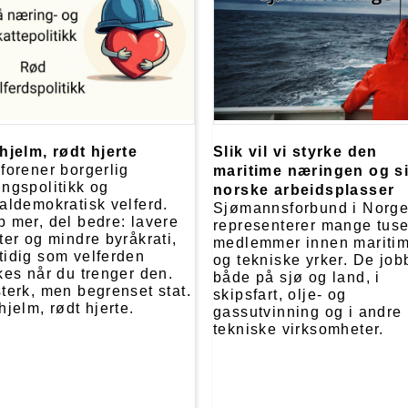
hjelm, rødt hjerte
Slik vil vi styrke den
forener borgerlig
maritime næringen og s
ngspolitikk og
norske arbeidsplasser
aldemokratisk velferd.
Sjømannsforbund i Norg
 mer, del bedre: lavere
representerer mange tus
ter og mindre byråkrati,
medlemmer innen mariti
idig som velferden
og tekniske yrker. De job
kes når du trenger den.
både på sjø og land, i
terk, men begrenset stat.
skipsfart, olje- og
hjelm, rødt hjerte.
gassutvinning og i andre
tekniske virksomheter.