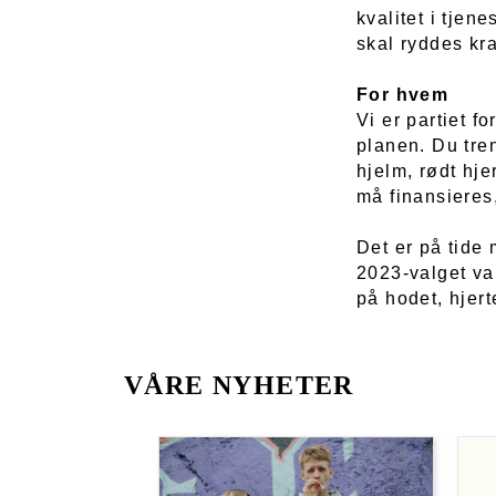
kvalitet i tjen
skal ryddes kra
For hvem
Vi er partiet f
planen. Du tren
hjelm, rødt hje
må finansieres,
Det er på tide 
2023-valget var
på hodet, hjert
VÅRE NYHETER