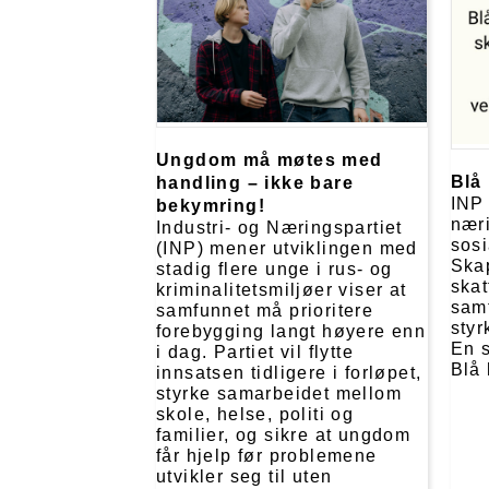
Ungdom må møtes med
Blå 
handling – ikke bare
INP 
bekymring!
næri
Industri- og Næringspartiet
sosi
(INP) mener utviklingen med
Skap
stadig flere unge i rus- og
skat
kriminalitetsmiljøer viser at
samt
samfunnet må prioritere
styr
forebygging langt høyere enn
En s
i dag. Partiet vil flytte
Blå 
innsatsen tidligere i forløpet,
styrke samarbeidet mellom
skole, helse, politi og
familier, og sikre at ungdom
får hjelp før problemene
utvikler seg til uten