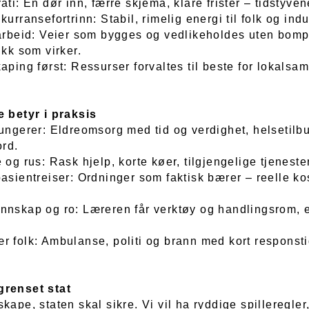
ati: Én dør inn, færre skjema, klare frister – tidstyven
kurransefortrinn: Stabil, rimelig energi til folk og indu
 arbeid: Veier som bygges og vedlikeholdes uten bomp
ikk som virker.
aping først: Ressurser forvaltes til beste for lokalsa
e betyr i praksis
ungerer: Eldreomsorg med tid og verdighet, helsetilbu
ord.
 og rus: Rask hjelp, korte køer, tilgjengelige tjenester
pasientreiser: Ordninger som faktisk bærer – reelle k
nnskap og ro: Læreren får verktøy og handlingsrom, 
r folk: Ambulanse, politi og brann med kort responsti
grenset stat
kape, staten skal sikre. Vi vil ha ryddige spilleregle