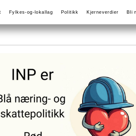
t
Fylkes-og-lokallag
Politikk
Kjerneverdier
Bli