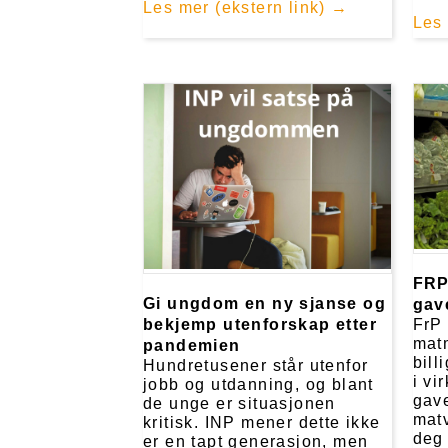
Les mer (ekstern link)
Les
FRP
Gi ungdom en ny sjanse og
gav
FrP 
bekjemp utenforskap etter
mat
pandemien
bill
Hundretusener står utenfor
i vi
jobb og utdanning, og blant
gave
de unge er situasjonen
matv
kritisk. INP mener dette ikke
deg 
er en tapt generasjon, men