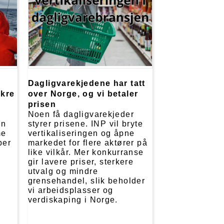
Dagligvarekjedene har tatt
ikre
over Norge, og vi betaler
prisen
e
Noen få dagligvarekjeder
en
styrer prisene. INP vil bryte
me
vertikaliseringen og åpne
ber
markedet for flere aktører på
like vilkår. Mer konkurranse
gir lavere priser, sterkere
utvalg og mindre
grensehandel, slik beholder
vi arbeidsplasser og
verdiskaping i Norge.