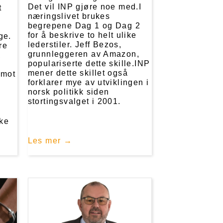
Det vil INP gjøre noe med.I
t
næringslivet brukes
begrepene Dag 1 og Dag 2
for å beskrive to helt ulike
ge.
lederstiler. Jeff Bezos,
re
grunnleggeren av Amazon,
,
populariserte dette skille.INP
mener dette skillet også
 mot
forklarer mye av utviklingen i
norsk politikk siden
stortingsvalget i 2001.
kke
Les mer