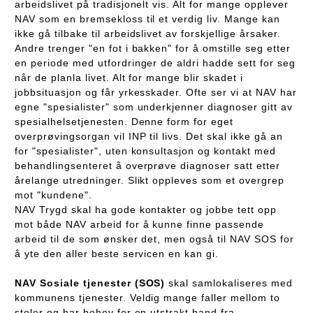
arbeidslivet på tradisjonelt vis. Alt for mange opplever
NAV som en bremsekloss til et verdig liv. Mange kan
ikke gå tilbake til arbeidslivet av forskjellige årsaker.
Andre trenger "en fot i bakken" for å omstille seg etter
en periode med utfordringer de aldri hadde sett for seg
når de planla livet. Alt for mange blir skadet i
jobbsituasjon og får yrkesskader. Ofte ser vi at NAV har
egne "spesialister" som underkjenner diagnoser gitt av
spesialhelsetjenesten. Denne form for eget
overprøvingsorgan vil INP til livs. Det skal ikke gå an
for "spesialister", uten konsultasjon og kontakt med
behandlingsenteret å overprøve diagnoser satt etter
årelange utredninger. Slikt oppleves som et overgrep
mot "kundene".
NAV Trygd skal ha gode kontakter og jobbe tett opp
mot både NAV arbeid for å kunne finne passende
arbeid til de som ønsker det, men også til NAV SOS for
å yte den aller beste servicen en kan gi.
NAV Sosiale tjenester (SOS)
skal samlokaliseres med
kommunens tjenester. Veldig mange faller mellom to
stoler og har behov for en utstrakt hand fra