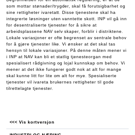
som mottar stønader/trygder, skal få forutsigbarhet og
sine rettigheter ivaretatt. Disse tjenestene skal ha
integrerte løsninger uten vanntette skott. INP vil gå inn
for desentraliserte tjenester for å sikre at
arbeidsplassene NAV selv skaper, forblir i distriktene.
Lokale variasjoner er ofte begrenset av sentrale behov
for å gjøre tjenester like. Vi ønsker at det skal tas
hensyn til lokale variasjoner. På denne måten mener vi
i INP at NAV kan bli et statlig tjenesteorgan med
spesialisert rådgivning og lojal kunnskap om behov. Vi
mener at det ikke fungerer godt nok at alt for mange
skal kunne litt for lite om alt for mye. Spesialiserte
tjenester vil ivareta brukernes rettigheter til gode
tilrettelagte tjenester.
<<< Vis kortversjon