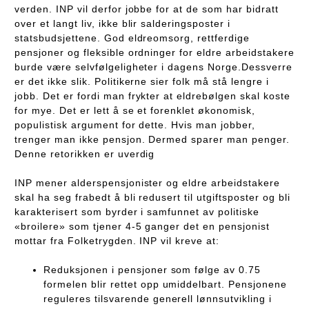
verden. INP vil derfor jobbe for at de som har bidratt
over et langt liv, ikke blir salderingsposter i
statsbudsjettene. God eldreomsorg, rettferdige
pensjoner og fleksible ordninger for eldre arbeidstakere
burde være selvfølgeligheter i dagens Norge.Dessverre
er det ikke slik. Politikerne sier folk må stå lengre i
jobb. Det er fordi man frykter at eldrebølgen skal koste
for mye. Det er lett å se et forenklet økonomisk,
populistisk argument for dette. Hvis man jobber,
trenger man ikke pensjon. Dermed sparer man penger.
Denne retorikken er uverdig
INP mener alderspensjonister og eldre arbeidstakere
skal ha seg frabedt å bli redusert til utgiftsposter og bli
karakterisert som byrder i samfunnet av politiske
«broilere» som tjener 4-5 ganger det en pensjonist
mottar fra Folketrygden. INP vil kreve at:
Reduksjonen i pensjoner som følge av 0.75
formelen blir rettet opp umiddelbart. Pensjonene
reguleres tilsvarende generell lønnsutvikling i