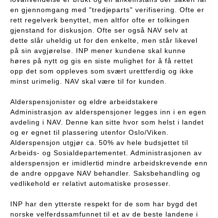
en gjennomgang med "tredjeparts" verifisering. Ofte er
rett regelverk benyttet, men altfor ofte er tolkingen
gjenstand for diskusjon. Ofte ser også NAV selv at
dette slår uheldig ut for den enkelte, men står likevel
på sin avgjørelse. INP mener kundene skal kunne
høres på nytt og gis en siste mulighet for å få rettet
opp det som oppleves som svært urettferdig og ikke
minst urimelig. NAV skal være til for kunden.
Alderspensjonister og eldre arbeidstakere
Administrasjon av alderspensjoner legges inn i en egen
avdeling i NAV. Denne kan sitte hvor som helst i landet
og er egnet til plassering utenfor Oslo/Viken.
Alderspensjon utgjør ca. 50% av hele budsjettet til
Arbeids- og Sosialdepartementet. Administrasjonen av
alderspensjon er imidlertid mindre arbeidskrevende enn
de andre oppgave NAV behandler. Saksbehandling og
vedlikehold er relativt automatiske prosesser.
INP har den ytterste respekt for de som har bygd det
norske velferdssamfunnet til et av de beste landene i