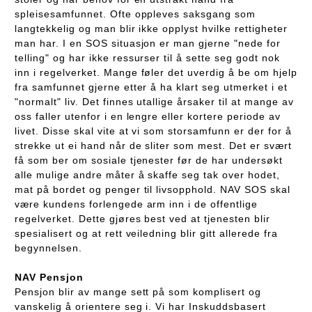
spleisesamfunnet. Ofte oppleves saksgang som
langtekkelig og man blir ikke opplyst hvilke rettigheter
man har. I en SOS situasjon er man gjerne "nede for
telling" og har ikke ressurser til å sette seg godt nok
inn i regelverket. Mange føler det uverdig å be om hjelp
fra samfunnet gjerne etter å ha klart seg utmerket i et
"normalt" liv. Det finnes utallige årsaker til at mange av
oss faller utenfor i en lengre eller kortere periode av
livet. Disse skal vite at vi som storsamfunn er der for å
strekke ut ei hand når de sliter som mest. Det er svært
få som ber om sosiale tjenester før de har undersøkt
alle mulige andre måter å skaffe seg tak over hodet,
mat på bordet og penger til livsopphold. NAV SOS skal
være kundens forlengede arm inn i de offentlige
regelverket. Dette gjøres best ved at tjenesten blir
spesialisert og at rett veiledning blir gitt allerede fra
begynnelsen.
NAV Pensjon
Pensjon blir av mange sett på som komplisert og
vanskelig å orientere seg i. Vi har Inskuddsbasert