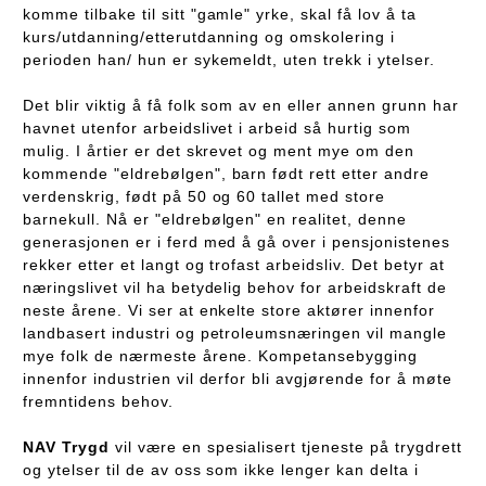
komme tilbake til sitt "gamle" yrke, skal få lov å ta
kurs/utdanning/etterutdanning og omskolering i
perioden han/ hun er sykemeldt, uten trekk i ytelser.
Det blir viktig å få folk som av en eller annen grunn har
havnet utenfor arbeidslivet i arbeid så hurtig som
mulig. I årtier er det skrevet og ment mye om den
kommende "eldrebølgen", barn født rett etter andre
verdenskrig, født på 50 og 60 tallet med store
barnekull. Nå er "eldrebølgen" en realitet, denne
generasjonen er i ferd med å gå over i pensjonistenes
rekker etter et langt og trofast arbeidsliv. Det betyr at
næringslivet vil ha betydelig behov for arbeidskraft de
neste årene. Vi ser at enkelte store aktører innenfor
landbasert industri og petroleumsnæringen vil mangle
mye folk de nærmeste årene. Kompetansebygging
innenfor industrien vil derfor bli avgjørende for å møte
fremntidens behov.
NAV Trygd
vil være en spesialisert tjeneste på trygdrett
og ytelser til de av oss som ikke lenger kan delta i