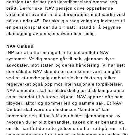
pensjon før de ser pensjonstilværelsen nærme seg
brått. Derfor skal NAV pensjon drive oppsøkende
virksomhet ovenfor alle aldersgrupper med særlig vekt
på de under 45. Det skal gis rådgivning og inviteres til
en pensjonsprat der du blir satt i stand til å begynne
planlegging av pensjonstilværelsen tidlig.
NAV Ombud
INP ser at altfor mange blir feilbehandlet i NAV
systemet. Veldig mange går til sak, gjennom dyre
advokater, mot staten og deres håndtering. Vi har sett
den såkalte NAV skandalen som kunne vært unngått
ved at et uavhengig ombud sjekker fakta og tolker
regelverket også opp mot internasjonale forpliktelser.
NAV ombudet skal ha tilstrekkelig juridisk kompetanse
samt mandat til å utøve skjønn. NAV opptrer ofte som
tilbyder, aktor og dommer ien og samme sak. Et NAV
Ombud skal være den instansen "kundene" kan
henvende seg til for å få en uhildet gjennomgang av
hvordan du er blitt behandlet, saken din er behandlet,
om du har fått de rette ytelsene du har rett på, om rett
lovanvendelse er brukt og en ankeinstans der saken får