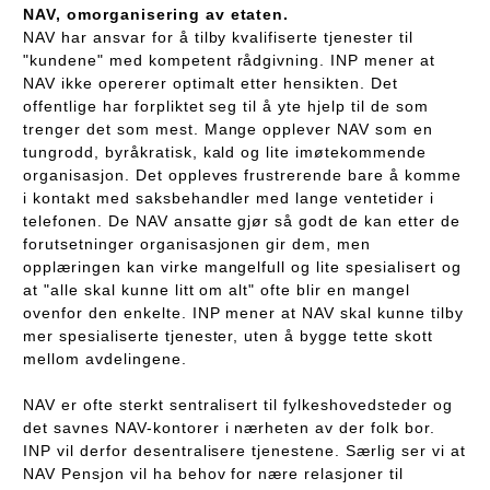
NAV, omorganisering av etaten.
NAV har ansvar for å tilby kvalifiserte tjenester til
"kundene" med kompetent rådgivning. INP mener at
NAV ikke opererer optimalt etter hensikten. Det
offentlige har forpliktet seg til å yte hjelp til de som
trenger det som mest. Mange opplever NAV som en
tungrodd, byråkratisk, kald og lite imøtekommende
organisasjon. Det oppleves frustrerende bare å komme
i kontakt med saksbehandler med lange ventetider i
telefonen. De NAV ansatte gjør så godt de kan etter de
forutsetninger organisasjonen gir dem, men
opplæringen kan virke mangelfull og lite spesialisert og
at "alle skal kunne litt om alt" ofte blir en mangel
ovenfor den enkelte. INP mener at NAV skal kunne tilby
mer spesialiserte tjenester, uten å bygge tette skott
mellom avdelingene.
NAV er ofte sterkt sentralisert til fylkeshovedsteder og
det savnes NAV-kontorer i nærheten av der folk bor.
INP vil derfor desentralisere tjenestene. Særlig ser vi at
NAV Pensjon vil ha behov for nære relasjoner til