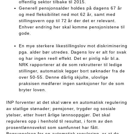
offentlig sektor tilbake til 2015.
Generell pensjonsalder holdes på dagens 67 år
og med fleksibilitet ned mot 62 år, samt med
stillingsvern opp til 72 år der det er relevant.
Enhver endring her skal komme pensjonistene til
gode.
En mye sterkere likestillingslov mot diskriminering
pga. alder bør utredes. Dagens lov er alt for svak
og har ingen reell effekt. Det er pinlig når bl.a.
NRK rapporterer at de som rekrutterer til ledige
stillinger, automatisk legger bort søknader fra de
over 50-55. Denne dårlig skjulte, ulovlige
praksisen medfører ingen sanksjoner for de som
bryter loven.
INP forventer at det skal være en automatisk regulering
av statlige stønader; pensjoner, trygder og sosiale
ytelser, etter hvert årlige lønnsoppgjør. Det skal
reguleres opp i henhold til resultat, i form av den
prosentlønnsvekst som samfunnet har fått.
Begrunnelsen for en automatisk regulering, er at de