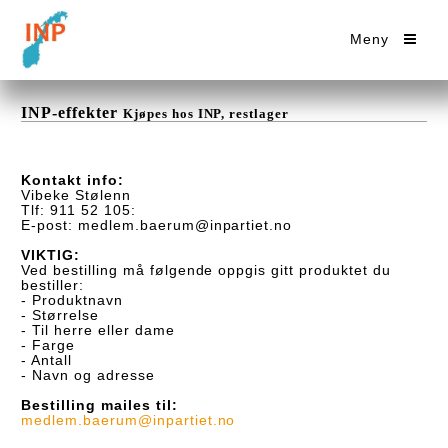
Meny
INP-effekter
Kjøpes hos INP, restlager
Kontakt info:
Vibeke Stølenn
Tlf: 911 52 105:
E-post: medlem.baerum@inpartiet.no
VIKTIG:
Ved bestilling må følgende oppgis gitt produktet du
bestiller:
- Produktnavn
- Størrelse
- Til herre eller dame
- Farge
- Antall
- Navn og adresse
Bestilling mailes til:
medlem.baerum@inpartiet.no