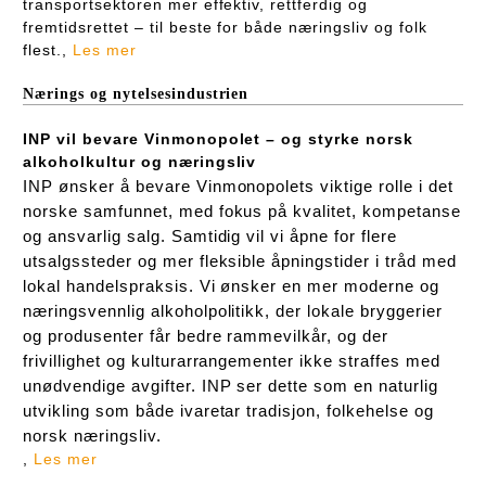
transportsektoren mer effektiv, rettferdig og
fremtidsrettet – til beste for både næringsliv og folk
flest.,
Les mer
Nærings og nytelsesindustrien
INP vil bevare Vinmonopolet – og styrke norsk
alkoholkultur og næringsliv
INP ønsker å bevare Vinmonopolets viktige rolle i det
norske samfunnet, med fokus på kvalitet, kompetanse
og ansvarlig salg. Samtidig vil vi åpne for flere
utsalgssteder og mer fleksible åpningstider i tråd med
lokal handelspraksis. Vi ønsker en mer moderne og
næringsvennlig alkoholpolitikk, der lokale bryggerier
og produsenter får bedre rammevilkår, og der
frivillighet og kulturarrangementer ikke straffes med
unødvendige avgifter. INP ser dette som en naturlig
utvikling som både ivaretar tradisjon, folkehelse og
norsk næringsliv.
,
Les mer