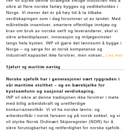
INP vil styrke denne strategisk viktige industrien ved å
sikre at flere norske fartøy bygges og vedlikeholdes i
Norge. Vi mener det er på høy tid å ta tilbake
verdiskapingen som i dag forsvinner ut av landet. Med
målrettede insentiver, smartere offentlige innkjøp og
krav om bruk av norske verft og leverandører, skal vi
sikre arbeidsplasser, innovasjon og miljøgevinster
langs hele kysten. INP vil gjøre det lønnsomt å bygge i
Norge – og sørge for at norsk kompetanse og
industriell kapasitet ikke forvitrer, men vokser.,
Les mer
Sjøfart og maritim næring
Norske sjøfolk har i generasjoner vært ryggraden i
vår maritime stolthet – og en bærebjelke for
kystsamfunn og nasjonal verdiskaping.
INP vil sikre at denne tradisjonen ikke forvitrer i møte
med billig arbeidskraft og urettferdige
konkurransevilkår. Vi vil ha norske lønns- og
arbeidsvilkår i norsk farvann og på norsk sokkel, og vi
vil styrke Norsk Ordinært Skipsregister (NOR) for å
sikre forutsigbarhet og rettferdighet for norske sjøfolk.