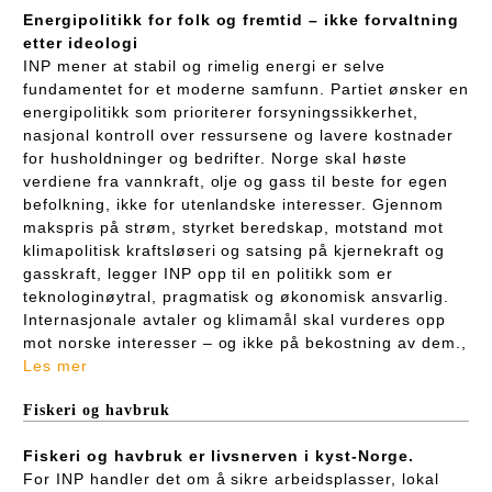
Energipolitikk for folk og fremtid – ikke forvaltning
etter ideologi
INP mener at stabil og rimelig energi er selve
fundamentet for et moderne samfunn. Partiet ønsker en
energipolitikk som prioriterer forsyningssikkerhet,
nasjonal kontroll over ressursene og lavere kostnader
for husholdninger og bedrifter. Norge skal høste
verdiene fra vannkraft, olje og gass til beste for egen
befolkning, ikke for utenlandske interesser. Gjennom
makspris på strøm, styrket beredskap, motstand mot
klimapolitisk kraftsløseri og satsing på kjernekraft og
gasskraft, legger INP opp til en politikk som er
teknologinøytral, pragmatisk og økonomisk ansvarlig.
Internasjonale avtaler og klimamål skal vurderes opp
mot norske interesser – og ikke på bekostning av dem.,
Les mer
Fiskeri og havbruk
Fiskeri og havbruk er livsnerven i kyst-Norge.
For INP handler det om å sikre arbeidsplasser, lokal