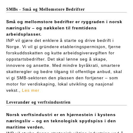
SMBs - Små og Mellomstore Bedrifter
Små og mellomstore bedrifter er ryggraden i norsk
næringsliv – og nøkkelen til fremtidens
arbeidsplasser.
INP vil gjøre det enklere å starte og drive bedrift i
Norge. Vi vil gi gründere etableringspermisjon, fjerne
forskuddsskatten og kutte arbeidsgiveravgiften for
oppstartsbedrifter. Det skal lønne seg å skape,
innovere og ansette. Med mindre byråkrati, smartere
skatteregler og bedre tilgang til offentlige anbud, skal
vi gi SMB-sektoren den plassen den fortjener – som
motor for verdiskaping, lokal utvikling og nasjonal
vekst.,
Les mer
Leverandør og verftsindustrien
Norsk verftsindustri er en hjørnestein i kystens
næringsliv – og en teknologisk spydspiss i den
maritime verden.