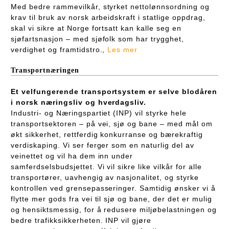
Med bedre rammevilkår, styrket nettolønnsordning og
krav til bruk av norsk arbeidskraft i statlige oppdrag,
skal vi sikre at Norge fortsatt kan kalle seg en
sjøfartsnasjon – med sjøfolk som har trygghet,
verdighet og framtidstro.,
Les mer
Transportnæringen
Et velfungerende transportsystem er selve blodåren
i norsk næringsliv og hverdagsliv.
Industri- og Næringspartiet (INP) vil styrke hele
transportsektoren – på vei, sjø og bane – med mål om
økt sikkerhet, rettferdig konkurranse og bærekraftig
verdiskaping. Vi ser ferger som en naturlig del av
veinettet og vil ha dem inn under
samferdselsbudsjettet. Vi vil sikre like vilkår for alle
transportører, uavhengig av nasjonalitet, og styrke
kontrollen ved grensepasseringer. Samtidig ønsker vi å
flytte mer gods fra vei til sjø og bane, der det er mulig
og hensiktsmessig, for å redusere miljøbelastningen og
bedre trafikksikkerheten. INP vil gjøre