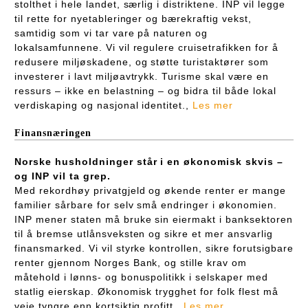
stolthet i hele landet, særlig i distriktene. INP vil legge
til rette for nyetableringer og bærekraftig vekst,
samtidig som vi tar vare på naturen og
lokalsamfunnene. Vi vil regulere cruisetrafikken for å
redusere miljøskadene, og støtte turistaktører som
investerer i lavt miljøavtrykk. Turisme skal være en
ressurs – ikke en belastning – og bidra til både lokal
verdiskaping og nasjonal identitet.,
Les mer
Finansnæringen
Norske husholdninger står i en økonomisk skvis –
og INP vil ta grep.
Med rekordhøy privatgjeld og økende renter er mange
familier sårbare for selv små endringer i økonomien.
INP mener staten må bruke sin eiermakt i banksektoren
til å bremse utlånsveksten og sikre et mer ansvarlig
finansmarked. Vi vil styrke kontrollen, sikre forutsigbare
renter gjennom Norges Bank, og stille krav om
måtehold i lønns- og bonuspolitikk i selskaper med
statlig eierskap. Økonomisk trygghet for folk flest må
veie tyngre enn kortsiktig profitt.,
Les mer