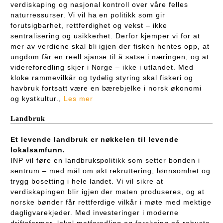
verdiskaping og nasjonal kontroll over våre felles
naturressurser. Vi vil ha en politikk som gir
forutsigbarhet, rettferdighet og vekst – ikke
sentralisering og usikkerhet. Derfor kjemper vi for at
mer av verdiene skal bli igjen der fisken hentes opp, at
ungdom får en reell sjanse til å satse i næringen, og at
videreforedling skjer i Norge – ikke i utlandet. Med
kloke rammevilkår og tydelig styring skal fiskeri og
havbruk fortsatt være en bærebjelke i norsk økonomi
og kystkultur.,
Les mer
Landbruk
Et levende landbruk er nøkkelen til levende
lokalsamfunn.
INP vil føre en landbrukspolitikk som setter bonden i
sentrum – med mål om økt rekruttering, lønnsomhet og
trygg bosetting i hele landet. Vi vil sikre at
verdiskapingen blir igjen der maten produseres, og at
norske bønder får rettferdige vilkår i møte med mektige
dagligvarekjeder. Med investeringer i moderne
driftsformer, lokal matforedling og forskning på robuste