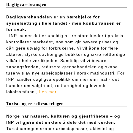
Dagligvarebransjen
Dagligvarehandelen er en bærebjelke for
sysselsetting i hele landet - men konkurransen er
for svak.
INP mener det er uheldig at tre store kjeder i praksis
kontrollerer markedet, noe som gir høyere priser og
dårligere utvalg for forbrukerne. Vi vil åpne for flere
aktører, styrke uavhengige butikker og sikre rettferdige
vilkår i hele verdikjeden. Samtidig vil vi bevare
søndagsfreden, redusere grensehandelen og skape
tusenvis av nye arbeidsplasser i norsk matindustri. For
INP handler dagligvarepolitikk om mer enn mat - det
handler om valgfrihet, rettferdighet og levende
lokalsamfunn.,
Les mer
Turist- og reiselivsnæringen
Norge har naturen, kulturen og gjestfriheten – og
INP vil gjøre det enklere å dele det med verden.
Turistnæringen skaper arbeidsplasser, aktivitet og