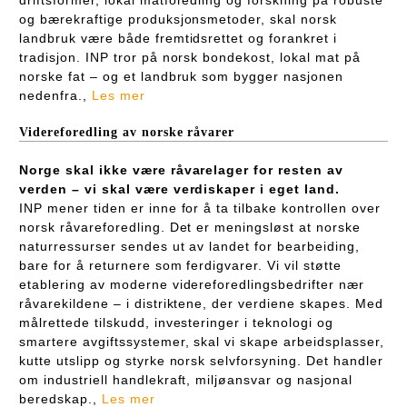
og bærekraftige produksjonsmetoder, skal norsk
landbruk være både fremtidsrettet og forankret i
tradisjon. INP tror på norsk bondekost, lokal mat på
norske fat – og et landbruk som bygger nasjonen
nedenfra.,
Les mer
Videreforedling av norske råvarer
Norge skal ikke være råvarelager for resten av
verden – vi skal være verdiskaper i eget land.
INP mener tiden er inne for å ta tilbake kontrollen over
norsk råvareforedling. Det er meningsløst at norske
naturressurser sendes ut av landet for bearbeiding,
bare for å returnere som ferdigvarer. Vi vil støtte
etablering av moderne videreforedlingsbedrifter nær
råvarekildene – i distriktene, der verdiene skapes. Med
målrettede tilskudd, investeringer i teknologi og
smartere avgiftssystemer, skal vi skape arbeidsplasser,
kutte utslipp og styrke norsk selvforsyning. Det handler
om industriell handlekraft, miljøansvar og nasjonal
beredskap.,
Les mer