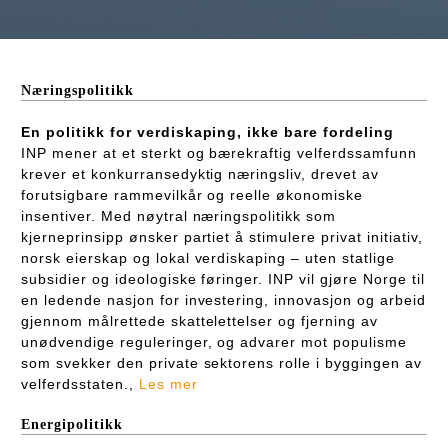
Næringspolitikk
En politikk for verdiskaping, ikke bare fordeling
INP mener at et sterkt og bærekraftig velferdssamfunn
krever et konkurransedyktig næringsliv, drevet av
forutsigbare rammevilkår og reelle økonomiske
insentiver. Med nøytral næringspolitikk som
kjerneprinsipp ønsker partiet å stimulere privat initiativ,
norsk eierskap og lokal verdiskaping – uten statlige
subsidier og ideologiske føringer. INP vil gjøre Norge til
en ledende nasjon for investering, innovasjon og arbeid
gjennom målrettede skattelettelser og fjerning av
unødvendige reguleringer, og advarer mot populisme
som svekker den private sektorens rolle i byggingen av
velferdsstaten.,
Les mer
Energipolitikk