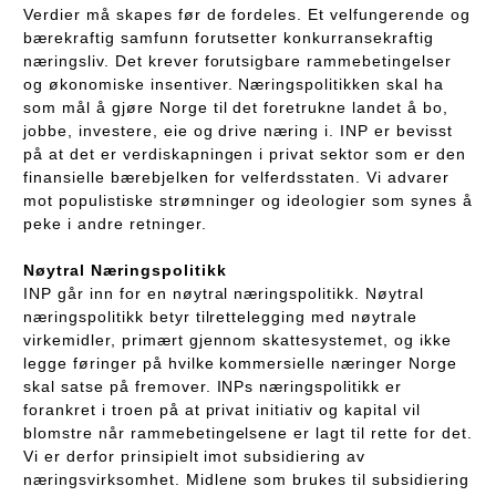
Verdier må skapes før de fordeles. Et velfungerende og
bærekraftig samfunn forutsetter konkurransekraftig
næringsliv. Det krever forutsigbare rammebetingelser
og økonomiske insentiver. Næringspolitikken skal ha
som mål å gjøre Norge til det foretrukne landet å bo,
jobbe, investere, eie og drive næring i. INP er bevisst
på at det er verdiskapningen i privat sektor som er den
finansielle bærebjelken for velferdsstaten. Vi advarer
mot populistiske strømninger og ideologier som synes å
peke i andre retninger.
Nøytral Næringspolitikk
INP går inn for en nøytral næringspolitikk. Nøytral
næringspolitikk betyr tilrettelegging med nøytrale
virkemidler, primært gjennom skattesystemet, og ikke
legge føringer på hvilke kommersielle næringer Norge
skal satse på fremover. INPs næringspolitikk er
forankret i troen på at privat initiativ og kapital vil
blomstre når rammebetingelsene er lagt til rette for det.
Vi er derfor prinsipielt imot subsidiering av
næringsvirksomhet. Midlene som brukes til subsidiering