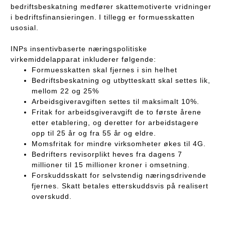
bedriftsbeskatning medfører skattemotiverte vridninger
i bedriftsfinansieringen. I tillegg er formuesskatten
usosial.
INPs insentivbaserte næringspolitiske
virkemiddelapparat inkluderer følgende:
Formuesskatten skal fjernes i sin helhet
Bedriftsbeskatning og utbytteskatt skal settes lik,
mellom 22 og 25%
Arbeidsgiveravgiften settes til maksimalt 10%.
Fritak for arbeidsgiveravgift de to første årene
etter etablering, og deretter for arbeidstagere
opp til 25 år og fra 55 år og eldre.
Momsfritak for mindre virksomheter økes til 4G.
Bedrifters revisorplikt heves fra dagens 7
millioner til 15 millioner kroner i omsetning.
Forskuddsskatt for selvstendig næringsdrivende
fjernes. Skatt betales etterskuddsvis på realisert
overskudd.