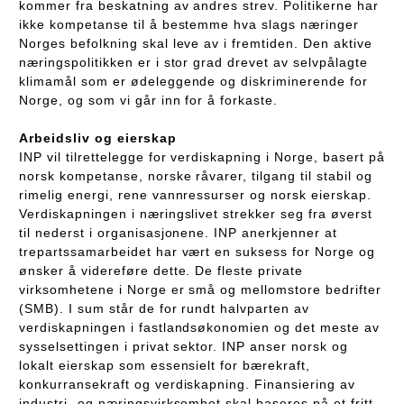
kommer fra beskatning av andres strev. Politikerne har
ikke kompetanse til å bestemme hva slags næringer
Norges befolkning skal leve av i fremtiden. Den aktive
næringspolitikken er i stor grad drevet av selvpålagte
klimamål som er ødeleggende og diskriminerende for
Norge, og som vi går inn for å forkaste.
Arbeidsliv og eierskap
INP vil tilrettelegge for verdiskapning i Norge, basert på
norsk kompetanse, norske råvarer, tilgang til stabil og
rimelig energi, rene vannressurser og norsk eierskap.
Verdiskapningen i næringslivet strekker seg fra øverst
til nederst i organisasjonene. INP anerkjenner at
trepartssamarbeidet har vært en suksess for Norge og
ønsker å videreføre dette. De fleste private
virksomhetene i Norge er små og mellomstore bedrifter
(SMB). I sum står de for rundt halvparten av
verdiskapningen i fastlandsøkonomien og det meste av
sysselsettingen i privat sektor. INP anser norsk og
lokalt eierskap som essensielt for bærekraft,
konkurransekraft og verdiskapning. Finansiering av
industri- og næringsvirksomhet skal baseres på et fritt