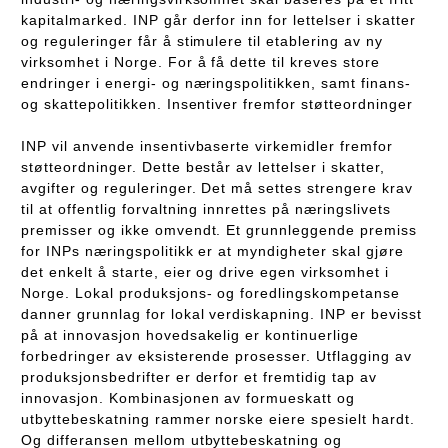
kapitalmarked. INP går derfor inn for lettelser i skatter
og reguleringer får å stimulere til etablering av ny
virksomhet i Norge. For å få dette til kreves store
endringer i energi- og næringspolitikken, samt finans-
og skattepolitikken. Insentiver fremfor støtteordninger
INP vil anvende insentivbaserte virkemidler fremfor
støtteordninger. Dette består av lettelser i skatter,
avgifter og reguleringer. Det må settes strengere krav
til at offentlig forvaltning innrettes på næringslivets
premisser og ikke omvendt. Et grunnleggende premiss
for INPs næringspolitikk er at myndigheter skal gjøre
det enkelt å starte, eier og drive egen virksomhet i
Norge. Lokal produksjons- og foredlingskompetanse
danner grunnlag for lokal verdiskapning. INP er bevisst
på at innovasjon hovedsakelig er kontinuerlige
forbedringer av eksisterende prosesser. Utflagging av
produksjonsbedrifter er derfor et fremtidig tap av
innovasjon. Kombinasjonen av formueskatt og
utbyttebeskatning rammer norske eiere spesielt hardt.
Og differansen mellom utbyttebeskatning og