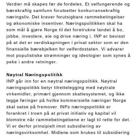
Verdier må skapes før de fordeles. Et velfungerende og
bærekraftig samfunn forutsetter konkurransekraftig
næringsliv. Det krever forutsigbare rammebetingelser
og økonomiske insentiver. Næringspolitikken skal ha
som mål å gjøre Norge til det foretrukne landet å bo,
jobbe, investere, eie og drive næring i. INP er bevisst
på at det er verdiskapningen i privat sektor som er den
finansielle bærebjelken for velferdsstaten. Vi advarer
mot populistiske strømninger og ideologier som synes å
peke i andre retninger.
Nøytral Næringspolitikk
INP går inn for en nøytral næringspolitikk. Nøytral
næringspolitikk betyr tilrettelegging med nøytrale
virkemidler, primært gjennom skattesystemet, og ikke
legge føringer på hvilke kommersielle næringer Norge
skal satse på fremover. INPs næringspolitikk er
forankret i troen på at privat initiativ og kapital vil
blomstre når rammebetingelsene er lagt til rette for det.
Vi er derfor prinsipielt imot subsidiering av
næringsvirksomhet. Midlene som brukes til subsidiering