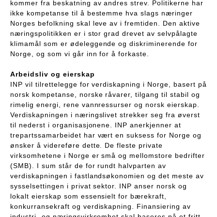
kommer fra beskatning av andres strev. Politikerne har
ikke kompetanse til å bestemme hva slags næringer
Norges befolkning skal leve av i fremtiden. Den aktive
næringspolitikken er i stor grad drevet av selvpålagte
klimamål som er ødeleggende og diskriminerende for
Norge, og som vi går inn for å forkaste.
Arbeidsliv og eierskap
INP vil tilrettelegge for verdiskapning i Norge, basert på
norsk kompetanse, norske råvarer, tilgang til stabil og
rimelig energi, rene vannressurser og norsk eierskap.
Verdiskapningen i næringslivet strekker seg fra øverst
til nederst i organisasjonene. INP anerkjenner at
trepartssamarbeidet har vært en suksess for Norge og
ønsker å videreføre dette. De fleste private
virksomhetene i Norge er små og mellomstore bedrifter
(SMB). I sum står de for rundt halvparten av
verdiskapningen i fastlandsøkonomien og det meste av
sysselsettingen i privat sektor. INP anser norsk og
lokalt eierskap som essensielt for bærekraft,
konkurransekraft og verdiskapning. Finansiering av
industri- og næringsvirksomhet skal baseres på et fritt