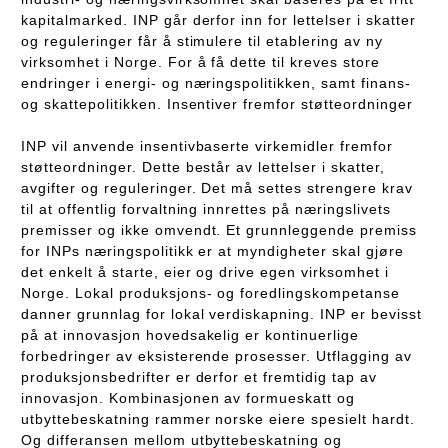
kapitalmarked. INP går derfor inn for lettelser i skatter
og reguleringer får å stimulere til etablering av ny
virksomhet i Norge. For å få dette til kreves store
endringer i energi- og næringspolitikken, samt finans-
og skattepolitikken. Insentiver fremfor støtteordninger
INP vil anvende insentivbaserte virkemidler fremfor
støtteordninger. Dette består av lettelser i skatter,
avgifter og reguleringer. Det må settes strengere krav
til at offentlig forvaltning innrettes på næringslivets
premisser og ikke omvendt. Et grunnleggende premiss
for INPs næringspolitikk er at myndigheter skal gjøre
det enkelt å starte, eier og drive egen virksomhet i
Norge. Lokal produksjons- og foredlingskompetanse
danner grunnlag for lokal verdiskapning. INP er bevisst
på at innovasjon hovedsakelig er kontinuerlige
forbedringer av eksisterende prosesser. Utflagging av
produksjonsbedrifter er derfor et fremtidig tap av
innovasjon. Kombinasjonen av formueskatt og
utbyttebeskatning rammer norske eiere spesielt hardt.
Og differansen mellom utbyttebeskatning og