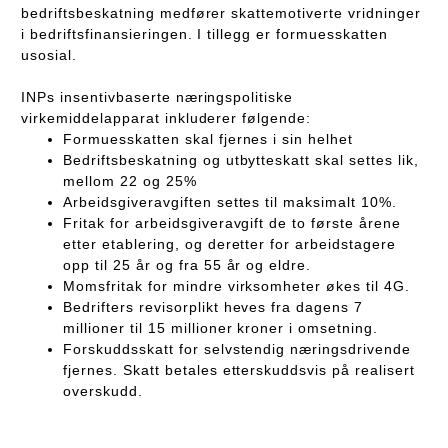
bedriftsbeskatning medfører skattemotiverte vridninger
i bedriftsfinansieringen. I tillegg er formuesskatten
usosial.
INPs insentivbaserte næringspolitiske
virkemiddelapparat inkluderer følgende:
Formuesskatten skal fjernes i sin helhet
Bedriftsbeskatning og utbytteskatt skal settes lik,
mellom 22 og 25%
Arbeidsgiveravgiften settes til maksimalt 10%.
Fritak for arbeidsgiveravgift de to første årene
etter etablering, og deretter for arbeidstagere
opp til 25 år og fra 55 år og eldre.
Momsfritak for mindre virksomheter økes til 4G.
Bedrifters revisorplikt heves fra dagens 7
millioner til 15 millioner kroner i omsetning.
Forskuddsskatt for selvstendig næringsdrivende
fjernes. Skatt betales etterskuddsvis på realisert
overskudd.