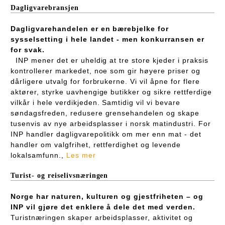
Dagligvarebransjen
Dagligvarehandelen er en bærebjelke for
sysselsetting i hele landet - men konkurransen er
for svak.
INP mener det er uheldig at tre store kjeder i praksis
kontrollerer markedet, noe som gir høyere priser og
dårligere utvalg for forbrukerne. Vi vil åpne for flere
aktører, styrke uavhengige butikker og sikre rettferdige
vilkår i hele verdikjeden. Samtidig vil vi bevare
søndagsfreden, redusere grensehandelen og skape
tusenvis av nye arbeidsplasser i norsk matindustri. For
INP handler dagligvarepolitikk om mer enn mat - det
handler om valgfrihet, rettferdighet og levende
lokalsamfunn.,
Les mer
Turist- og reiselivsnæringen
Norge har naturen, kulturen og gjestfriheten – og
INP vil gjøre det enklere å dele det med verden.
Turistnæringen skaper arbeidsplasser, aktivitet og