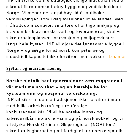
INP vil styrke denne strategisk viktige industrien ved å
sikre at flere norske fartøy bygges og vedlikeholdes i
Norge. Vi mener det er på høy tid å ta tilbake
verdiskapingen som i dag forsvinner ut av landet. Med
målrettede insentiver, smartere offentlige innkjøp og
krav om bruk av norske verft og leverandører, skal vi
sikre arbeidsplasser, innovasjon og miljøgevinster
langs hele kysten. INP vil gjøre det lønnsomt å bygge i
Norge – og sørge for at norsk kompetanse og
industriell kapasitet ikke forvitrer, men vokser.,
Les mer
Sjøfart og maritim næring
Norske sjøfolk har i generasjoner vært ryggraden i
vår maritime stolthet – og en bærebjelke for
kystsamfunn og nasjonal verdiskaping.
INP vil sikre at denne tradisjonen ikke forvitrer i møte
med billig arbeidskraft og urettferdige
konkurransevilkår. Vi vil ha norske lønns- og
arbeidsvilkår i norsk farvann og på norsk sokkel, og vi
vil styrke Norsk Ordinært Skipsregister (NOR) for å
sikre forutsigbarhet og rettferdighet for norske sjøfolk.