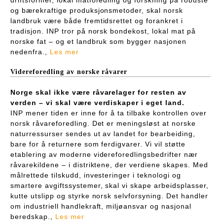
og bærekraftige produksjonsmetoder, skal norsk
landbruk være både fremtidsrettet og forankret i
tradisjon. INP tror på norsk bondekost, lokal mat på
norske fat – og et landbruk som bygger nasjonen
nedenfra.,
Les mer
Videreforedling av norske råvarer
Norge skal ikke være råvarelager for resten av
verden – vi skal være verdiskaper i eget land.
INP mener tiden er inne for å ta tilbake kontrollen over
norsk råvareforedling. Det er meningsløst at norske
naturressurser sendes ut av landet for bearbeiding,
bare for å returnere som ferdigvarer. Vi vil støtte
etablering av moderne videreforedlingsbedrifter nær
råvarekildene – i distriktene, der verdiene skapes. Med
målrettede tilskudd, investeringer i teknologi og
smartere avgiftssystemer, skal vi skape arbeidsplasser,
kutte utslipp og styrke norsk selvforsyning. Det handler
om industriell handlekraft, miljøansvar og nasjonal
beredskap.,
Les mer