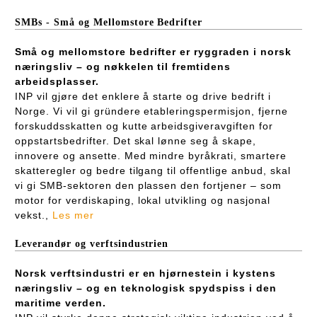
SMBs - Små og Mellomstore Bedrifter
Små og mellomstore bedrifter er ryggraden i norsk
næringsliv – og nøkkelen til fremtidens
arbeidsplasser.
INP vil gjøre det enklere å starte og drive bedrift i
Norge. Vi vil gi gründere etableringspermisjon, fjerne
forskuddsskatten og kutte arbeidsgiveravgiften for
oppstartsbedrifter. Det skal lønne seg å skape,
innovere og ansette. Med mindre byråkrati, smartere
skatteregler og bedre tilgang til offentlige anbud, skal
vi gi SMB-sektoren den plassen den fortjener – som
motor for verdiskaping, lokal utvikling og nasjonal
vekst.,
Les mer
Leverandør og verftsindustrien
Norsk verftsindustri er en hjørnestein i kystens
næringsliv – og en teknologisk spydspiss i den
maritime verden.