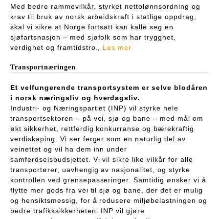
Med bedre rammevilkår, styrket nettolønnsordning og
krav til bruk av norsk arbeidskraft i statlige oppdrag,
skal vi sikre at Norge fortsatt kan kalle seg en
sjøfartsnasjon – med sjøfolk som har trygghet,
verdighet og framtidstro.,
Les mer
Transportnæringen
Et velfungerende transportsystem er selve blodåren
i norsk næringsliv og hverdagsliv.
Industri- og Næringspartiet (INP) vil styrke hele
transportsektoren – på vei, sjø og bane – med mål om
økt sikkerhet, rettferdig konkurranse og bærekraftig
verdiskaping. Vi ser ferger som en naturlig del av
veinettet og vil ha dem inn under
samferdselsbudsjettet. Vi vil sikre like vilkår for alle
transportører, uavhengig av nasjonalitet, og styrke
kontrollen ved grensepasseringer. Samtidig ønsker vi å
flytte mer gods fra vei til sjø og bane, der det er mulig
og hensiktsmessig, for å redusere miljøbelastningen og
bedre trafikksikkerheten. INP vil gjøre