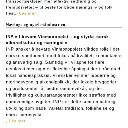
transportsektoren mer effektiv, rettferdig og
fremtidsrettet – til beste for både næringsliv og folk
flest.,
Les mer
Nærings og nytelsesindustrien
INP vil bevare Vinmonopolet – og styrke norsk
alkoholkultur og næringsliv
INP ønsker å bevare Vinmonopolets viktige rolle i det
norske samfunnet, med fokus på kvalitet, kompetanse
og ansvarlig salg. Samtidig vil vi åpne for flere
utsalgssteder og mer fleksible åpningstider i tråd med
lokal handelspraksis. Vi ønsker en mer moderne og
næringsvennlig alkoholpolitikk, der lokale bryggerier
og produsenter får bedre rammevilkår, og der
frivillighet og kulturarrangementer ikke straffes med
unødvendige avgifter. INP ser dette som en naturlig
utvikling som både ivaretar tradisjon, folkehelse og
norsk næringsliv.
,
Les mer