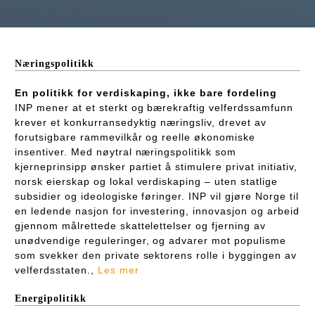
Næringspolitikk
En politikk for verdiskaping, ikke bare fordeling
INP mener at et sterkt og bærekraftig velferdssamfunn
krever et konkurransedyktig næringsliv, drevet av
forutsigbare rammevilkår og reelle økonomiske
insentiver. Med nøytral næringspolitikk som
kjerneprinsipp ønsker partiet å stimulere privat initiativ,
norsk eierskap og lokal verdiskaping – uten statlige
subsidier og ideologiske føringer. INP vil gjøre Norge til
en ledende nasjon for investering, innovasjon og arbeid
gjennom målrettede skattelettelser og fjerning av
unødvendige reguleringer, og advarer mot populisme
som svekker den private sektorens rolle i byggingen av
velferdsstaten.,
Les mer
Energipolitikk