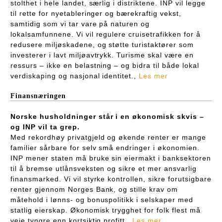
stolthet i hele landet, særlig i distriktene. INP vil legge
til rette for nyetableringer og bærekraftig vekst,
samtidig som vi tar vare på naturen og
lokalsamfunnene. Vi vil regulere cruisetrafikken for å
redusere miljøskadene, og støtte turistaktører som
investerer i lavt miljøavtrykk. Turisme skal være en
ressurs – ikke en belastning – og bidra til både lokal
verdiskaping og nasjonal identitet.,
Les mer
Finansnæringen
Norske husholdninger står i en økonomisk skvis –
og INP vil ta grep.
Med rekordhøy privatgjeld og økende renter er mange
familier sårbare for selv små endringer i økonomien.
INP mener staten må bruke sin eiermakt i banksektoren
til å bremse utlånsveksten og sikre et mer ansvarlig
finansmarked. Vi vil styrke kontrollen, sikre forutsigbare
renter gjennom Norges Bank, og stille krav om
måtehold i lønns- og bonuspolitikk i selskaper med
statlig eierskap. Økonomisk trygghet for folk flest må
veie tyngre enn kortsiktig profitt.,
Les mer