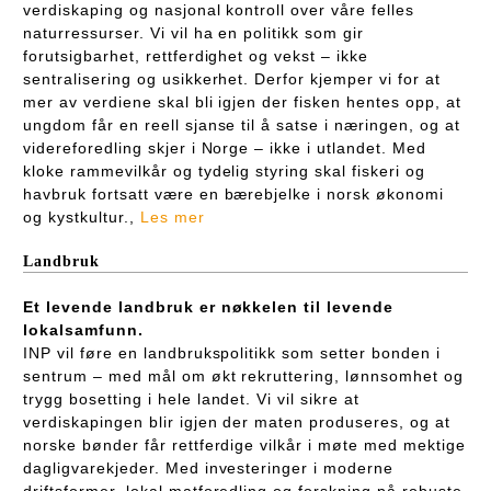
verdiskaping og nasjonal kontroll over våre felles
naturressurser. Vi vil ha en politikk som gir
forutsigbarhet, rettferdighet og vekst – ikke
sentralisering og usikkerhet. Derfor kjemper vi for at
mer av verdiene skal bli igjen der fisken hentes opp, at
ungdom får en reell sjanse til å satse i næringen, og at
videreforedling skjer i Norge – ikke i utlandet. Med
kloke rammevilkår og tydelig styring skal fiskeri og
havbruk fortsatt være en bærebjelke i norsk økonomi
og kystkultur.,
Les mer
Landbruk
Et levende landbruk er nøkkelen til levende
lokalsamfunn.
INP vil føre en landbrukspolitikk som setter bonden i
sentrum – med mål om økt rekruttering, lønnsomhet og
trygg bosetting i hele landet. Vi vil sikre at
verdiskapingen blir igjen der maten produseres, og at
norske bønder får rettferdige vilkår i møte med mektige
dagligvarekjeder. Med investeringer i moderne
driftsformer, lokal matforedling og forskning på robuste