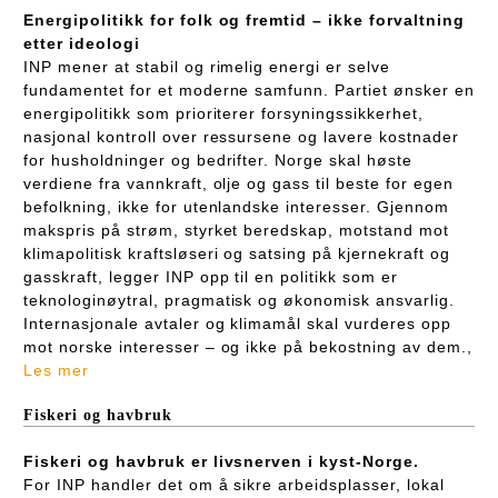
Energipolitikk for folk og fremtid – ikke forvaltning
etter ideologi
INP mener at stabil og rimelig energi er selve
fundamentet for et moderne samfunn. Partiet ønsker en
energipolitikk som prioriterer forsyningssikkerhet,
nasjonal kontroll over ressursene og lavere kostnader
for husholdninger og bedrifter. Norge skal høste
verdiene fra vannkraft, olje og gass til beste for egen
befolkning, ikke for utenlandske interesser. Gjennom
makspris på strøm, styrket beredskap, motstand mot
klimapolitisk kraftsløseri og satsing på kjernekraft og
gasskraft, legger INP opp til en politikk som er
teknologinøytral, pragmatisk og økonomisk ansvarlig.
Internasjonale avtaler og klimamål skal vurderes opp
mot norske interesser – og ikke på bekostning av dem.,
Les mer
Fiskeri og havbruk
Fiskeri og havbruk er livsnerven i kyst-Norge.
For INP handler det om å sikre arbeidsplasser, lokal