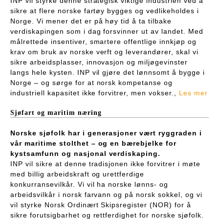
INP vil styrke denne strategisk viktige industrien ved å
sikre at flere norske fartøy bygges og vedlikeholdes i
Norge. Vi mener det er på høy tid å ta tilbake
verdiskapingen som i dag forsvinner ut av landet. Med
målrettede insentiver, smartere offentlige innkjøp og
krav om bruk av norske verft og leverandører, skal vi
sikre arbeidsplasser, innovasjon og miljøgevinster
langs hele kysten. INP vil gjøre det lønnsomt å bygge i
Norge – og sørge for at norsk kompetanse og
industriell kapasitet ikke forvitrer, men vokser.,
Les mer
Sjøfart og maritim næring
Norske sjøfolk har i generasjoner vært ryggraden i
vår maritime stolthet – og en bærebjelke for
kystsamfunn og nasjonal verdiskaping.
INP vil sikre at denne tradisjonen ikke forvitrer i møte
med billig arbeidskraft og urettferdige
konkurransevilkår. Vi vil ha norske lønns- og
arbeidsvilkår i norsk farvann og på norsk sokkel, og vi
vil styrke Norsk Ordinært Skipsregister (NOR) for å
sikre forutsigbarhet og rettferdighet for norske sjøfolk.