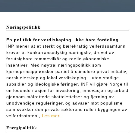
Næringspolitikk
En politikk for verdiskaping, ikke bare fordeling
INP mener at et sterkt og bærekraftig velferdssamfunn
krever et konkurransedyktig næringsliv, drevet av
forutsigbare rammevilkår og reelle økonomiske
insentiver. Med nøytral næringspolitikk som
kjerneprinsipp ønsker partiet å stimulere privat initiativ,
norsk eierskap og lokal verdiskaping – uten statlige
subsidier og ideologiske føringer. INP vil gjøre Norge til
en ledende nasjon for investering, innovasjon og arbeid
gjennom målrettede skattelettelser og fjerning av
unødvendige reguleringer, og advarer mot populisme
som svekker den private sektorens rolle i byggingen av
velferdsstaten.,
Les mer
Energipolitikk