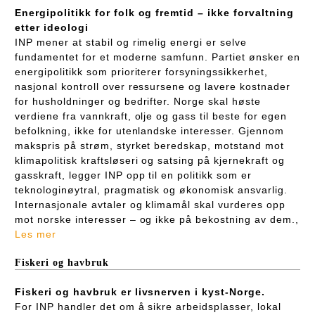
Energipolitikk for folk og fremtid – ikke forvaltning
etter ideologi
INP mener at stabil og rimelig energi er selve
fundamentet for et moderne samfunn. Partiet ønsker en
energipolitikk som prioriterer forsyningssikkerhet,
nasjonal kontroll over ressursene og lavere kostnader
for husholdninger og bedrifter. Norge skal høste
verdiene fra vannkraft, olje og gass til beste for egen
befolkning, ikke for utenlandske interesser. Gjennom
makspris på strøm, styrket beredskap, motstand mot
klimapolitisk kraftsløseri og satsing på kjernekraft og
gasskraft, legger INP opp til en politikk som er
teknologinøytral, pragmatisk og økonomisk ansvarlig.
Internasjonale avtaler og klimamål skal vurderes opp
mot norske interesser – og ikke på bekostning av dem.,
Les mer
Fiskeri og havbruk
Fiskeri og havbruk er livsnerven i kyst-Norge.
For INP handler det om å sikre arbeidsplasser, lokal