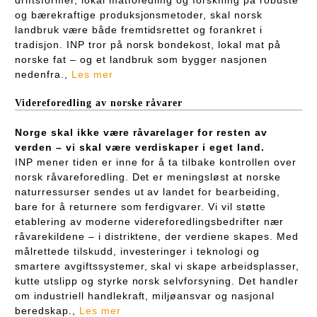
og bærekraftige produksjonsmetoder, skal norsk
landbruk være både fremtidsrettet og forankret i
tradisjon. INP tror på norsk bondekost, lokal mat på
norske fat – og et landbruk som bygger nasjonen
nedenfra.,
Les mer
Videreforedling av norske råvarer
Norge skal ikke være råvarelager for resten av
verden – vi skal være verdiskaper i eget land.
INP mener tiden er inne for å ta tilbake kontrollen over
norsk råvareforedling. Det er meningsløst at norske
naturressurser sendes ut av landet for bearbeiding,
bare for å returnere som ferdigvarer. Vi vil støtte
etablering av moderne videreforedlingsbedrifter nær
råvarekildene – i distriktene, der verdiene skapes. Med
målrettede tilskudd, investeringer i teknologi og
smartere avgiftssystemer, skal vi skape arbeidsplasser,
kutte utslipp og styrke norsk selvforsyning. Det handler
om industriell handlekraft, miljøansvar og nasjonal
beredskap.,
Les mer