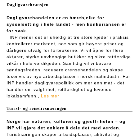
Dagligvarebransjen
Dagligvarehandelen er en bærebjelke for
sysselsetting i hele landet - men konkurransen er
for svak.
INP mener det er uheldig at tre store kjeder i praksis
kontrollerer markedet, noe som gir høyere priser og
dårligere utvalg for forbrukerne. Vi vil åpne for flere
aktører, styrke uavhengige butikker og sikre rettferdige
vilkår i hele verdikjeden. Samtidig vil vi bevare
søndagsfreden, redusere grensehandelen og skape
tusenvis av nye arbeidsplasser i norsk matindustri. For
INP handler dagligvarepolitikk om mer enn mat - det
handler om valgfrihet, rettferdighet og levende
lokalsamfunn.,
Les mer
Turist- og reiselivsnæringen
Norge har naturen, kulturen og gjestfriheten – og
INP vil gjøre det enklere å dele det med verden.
Turistnæringen skaper arbeidsplasser, aktivitet og