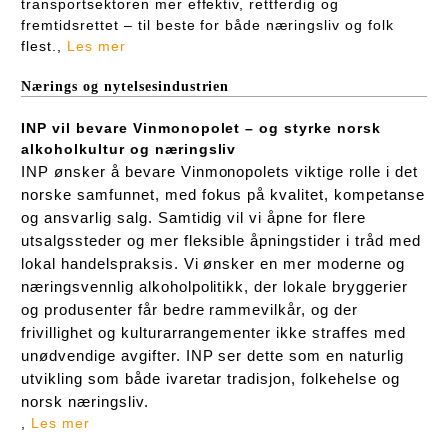
transportsektoren mer effektiv, rettferdig og
fremtidsrettet – til beste for både næringsliv og folk
flest.,
Les mer
Nærings og nytelsesindustrien
INP vil bevare Vinmonopolet – og styrke norsk
alkoholkultur og næringsliv
INP ønsker å bevare Vinmonopolets viktige rolle i det
norske samfunnet, med fokus på kvalitet, kompetanse
og ansvarlig salg. Samtidig vil vi åpne for flere
utsalgssteder og mer fleksible åpningstider i tråd med
lokal handelspraksis. Vi ønsker en mer moderne og
næringsvennlig alkoholpolitikk, der lokale bryggerier
og produsenter får bedre rammevilkår, og der
frivillighet og kulturarrangementer ikke straffes med
unødvendige avgifter. INP ser dette som en naturlig
utvikling som både ivaretar tradisjon, folkehelse og
norsk næringsliv.
,
Les mer