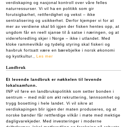
verdiskaping og nasjonal kontroll over våre felles
naturressurser. Vi vil ha en politikk som gir
forutsigbarhet, rettferdighet og vekst – ikke
sentralisering og usikkerhet. Derfor kjemper vi for at
mer av verdiene skal bli igjen der fisken hentes opp, at
ungdom får en reell sjanse til å satse i næringen, og at
videreforedling skjer i Norge – ikke i utlandet. Med
kloke rammevilkår og tydelig styring skal fiskeri og
havbruk fortsatt være en bærebjelke i norsk økonomi
og kystkultur.,
Les mer
Landbruk
Et levende landbruk er nøkkelen til levende
lokalsamfunn.
INP vil føre en landbrukspolitikk som setter bonden i
sentrum – med mål om økt rekruttering, lønnsomhet og
trygg bosetting i hele landet. Vi vil sikre at
verdiskapingen blir igjen der maten produseres, og at
norske bønder får rettferdige vilkår i møte med mektige
dagligvarekjeder. Med investeringer i moderne
driftsformer, lokal matforedling og forskning på robuste