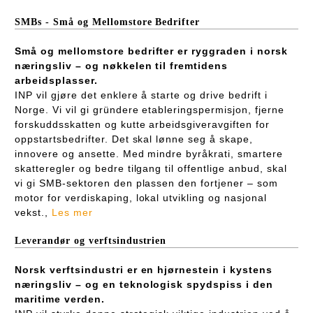
SMBs - Små og Mellomstore Bedrifter
Små og mellomstore bedrifter er ryggraden i norsk
næringsliv – og nøkkelen til fremtidens
arbeidsplasser.
INP vil gjøre det enklere å starte og drive bedrift i
Norge. Vi vil gi gründere etableringspermisjon, fjerne
forskuddsskatten og kutte arbeidsgiveravgiften for
oppstartsbedrifter. Det skal lønne seg å skape,
innovere og ansette. Med mindre byråkrati, smartere
skatteregler og bedre tilgang til offentlige anbud, skal
vi gi SMB-sektoren den plassen den fortjener – som
motor for verdiskaping, lokal utvikling og nasjonal
vekst.,
Les mer
Leverandør og verftsindustrien
Norsk verftsindustri er en hjørnestein i kystens
næringsliv – og en teknologisk spydspiss i den
maritime verden.