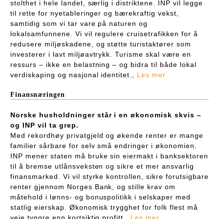
stolthet i hele landet, særlig i distriktene. INP vil legge
til rette for nyetableringer og bærekraftig vekst,
samtidig som vi tar vare på naturen og
lokalsamfunnene. Vi vil regulere cruisetrafikken for å
redusere miljøskadene, og støtte turistaktører som
investerer i lavt miljøavtrykk. Turisme skal være en
ressurs – ikke en belastning – og bidra til både lokal
verdiskaping og nasjonal identitet.,
Les mer
Finansnæringen
Norske husholdninger står i en økonomisk skvis –
og INP vil ta grep.
Med rekordhøy privatgjeld og økende renter er mange
familier sårbare for selv små endringer i økonomien.
INP mener staten må bruke sin eiermakt i banksektoren
til å bremse utlånsveksten og sikre et mer ansvarlig
finansmarked. Vi vil styrke kontrollen, sikre forutsigbare
renter gjennom Norges Bank, og stille krav om
måtehold i lønns- og bonuspolitikk i selskaper med
statlig eierskap. Økonomisk trygghet for folk flest må
veie tyngre enn kortsiktig profitt.,
Les mer