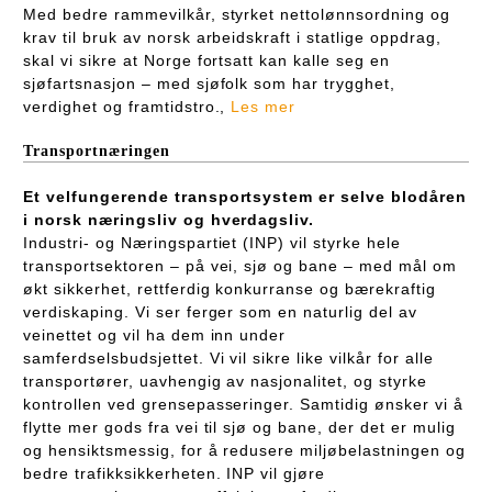
Med bedre rammevilkår, styrket nettolønnsordning og
krav til bruk av norsk arbeidskraft i statlige oppdrag,
skal vi sikre at Norge fortsatt kan kalle seg en
sjøfartsnasjon – med sjøfolk som har trygghet,
verdighet og framtidstro.,
Les mer
Transportnæringen
Et velfungerende transportsystem er selve blodåren
i norsk næringsliv og hverdagsliv.
Industri- og Næringspartiet (INP) vil styrke hele
transportsektoren – på vei, sjø og bane – med mål om
økt sikkerhet, rettferdig konkurranse og bærekraftig
verdiskaping. Vi ser ferger som en naturlig del av
veinettet og vil ha dem inn under
samferdselsbudsjettet. Vi vil sikre like vilkår for alle
transportører, uavhengig av nasjonalitet, og styrke
kontrollen ved grensepasseringer. Samtidig ønsker vi å
flytte mer gods fra vei til sjø og bane, der det er mulig
og hensiktsmessig, for å redusere miljøbelastningen og
bedre trafikksikkerheten. INP vil gjøre