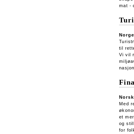
mat - 
Turi
Norge 
Turist
til re
Vi vil
miljøa
nasjon
Fin
Norsk
Med re
økonom
et mer
og sti
for fo