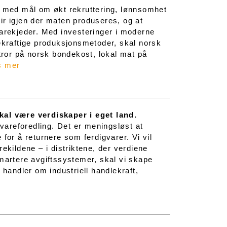
– med mål om økt rekruttering, lønnsomhet
blir igjen der maten produseres, og at
varekjeder. Med investeringer i moderne
rekraftige produksjonsmetoder, skal norsk
 tror på norsk bondekost, lokal mat på
s mer
kal være verdiskaper i eget land.
åvareforedling. Det er meningsløst at
for å returnere som ferdigvarer. Vi vil
ekildene – i distriktene, der verdiene
smartere avgiftssystemer, skal vi skape
 handler om industriell handlekraft,