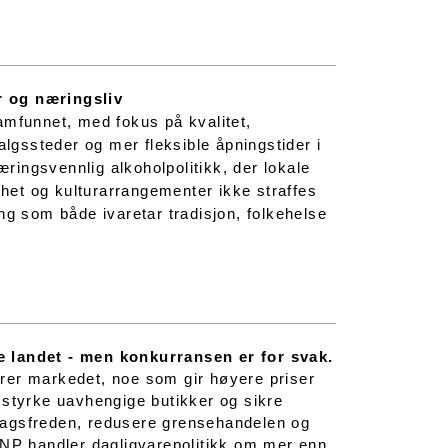
r og næringsliv
amfunnet, med fokus på kvalitet,
algssteder og mer fleksible åpningstider i
ingsvennlig alkoholpolitikk, der lokale
ghet og kulturarrangementer ikke straffes
ng som både ivaretar tradisjon, folkehelse
e landet - men konkurransen er for svak.
erer markedet, noe som gir høyere priser
r, styrke uavhengige butikker og sikre
øndagsfreden, redusere grensehandelen og
INP handler dagligvarepolitikk om mer enn