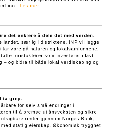
samfunn.,
Les mer
øre det enklere å dele det med verden.
 landet, særlig i distriktene. INP vil legge
vi tar vare på naturen og lokalsamfunnene.
tøtte turistaktører som investerer i lavt
 – og bidra til både lokal verdiskaping og
l ta grep.
årbare for selv små endringer i
oren til å bremse utlånsveksten og sikre
forutsigbare renter gjennom Norges Bank,
r med statlig eierskap. Økonomisk trygghet