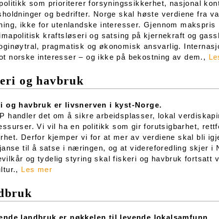
politikk som prioriterer forsyningssikkerhet, nasjonal ko
sholdninger og bedrifter. Norge skal høste verdiene fra van
ning, ikke for utenlandske interesser. Gjennom makspris
imapolitisk kraftsløseri og satsing på kjernekraft og gassk
oginøytral, pragmatisk og økonomisk ansvarlig. Internasj
t norske interesser – og ikke på bekostning av dem.,
Le
eri og havbruk
i og havbruk er livsnerven i kyst-Norge.
P handler det om å sikre arbeidsplasser, lokal verdiskapin
essurser. Vi vil ha en politikk som gir forutsigbarhet, rett
rhet. Derfor kjemper vi for at mer av verdiene skal bli ig
sjanse til å satse i næringen, og at videreforedling skjer i
ilkår og tydelig styring skal fiskeri og havbruk fortsat
ltur.,
Les mer
dbruk
vende landbruk er nøkkelen til levende lokalsamfunn.