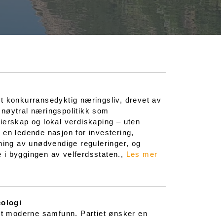
t konkurransedyktig næringsliv, drevet av
 nøytral næringspolitikk som
 eierskap og lokal verdiskaping – uten
il en ledende nasjon for investering,
rning av unødvendige reguleringer, og
 i byggingen av velferdsstaten.,
Les mer
eologi
 et moderne samfunn. Partiet ønsker en