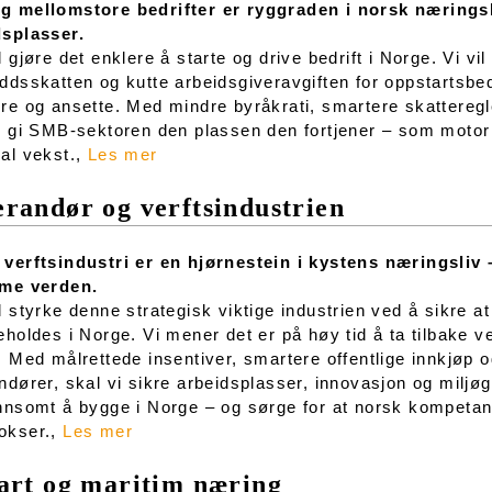
g mellomstore bedrifter er ryggraden i norsk næringsl
dsplasser.
l gjøre det enklere å starte og drive bedrift i Norge. Vi vi
ddsskatten og kutte arbeidsgiveravgiften for oppstartsbed
re og ansette. Med mindre byråkrati, smartere skatteregler
i gi SMB-sektoren den plassen den fortjener – som motor f
al vekst.,
Les mer
randør og verftsindustrien
verftsindustri er en hjørnestein i kystens næringsliv
ime verden.
l styrke denne strategisk viktige industrien ved å sikre a
eholdes i Norge. Vi mener det er på høy tid å ta tilbake 
. Med målrettede insentiver, smartere offentlige innkjøp 
ndører, skal vi sikre arbeidsplasser, innovasjon og miljøg
nnsomt å bygge i Norge – og sørge for at norsk kompetanse
okser.,
Les mer
art og maritim næring