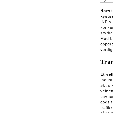
Norsk
kysts
INP vi
konkur
styrke
Med be
oppdra
verdig
Tra
Et ve
Indust
økt si
veinet
uavhen
gods f
trafik