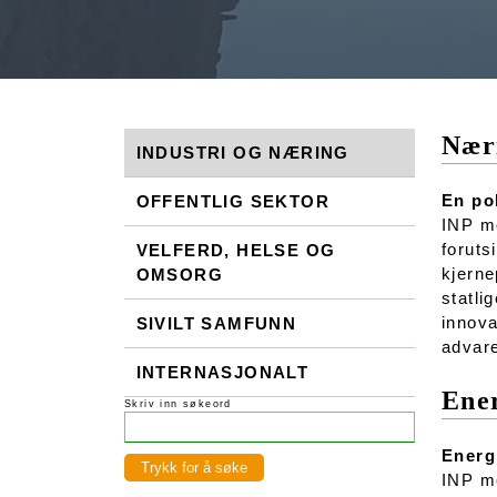
Næri
INDUSTRI OG NÆRING
En pol
OFFENTLIG SEKTOR
INP me
foruts
VELFERD, HELSE OG
kjerne
OMSORG
statli
innova
SIVILT SAMFUNN
advare
INTERNASJONALT
Ener
Skriv inn søkeord
Energi
INP me