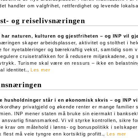
det handler om valgfrihet, rettferdighet og levende lokal
st- og reiselivsnæringen
har naturen, kulturen og gjestfriheten – og INP vil gj
næringen skaper arbeidsplasser, aktivitet og stolthet i hele
tte for nyetableringer og bærekraftig vekst, samtidig som 
 regulere cruisetrafikken for å redusere miljøskadene, og s
vtrykk. Turisme skal være en ressurs – ikke en belastning
al identitet.,
Les mer
ansnæringen
e husholdninger står i en økonomisk skvis – og INP vi
kordhøy privatgjeld og økende renter er mange familier s
ien. INP mener staten må bruke sin eiermakt i banksekt
 ansvarlig finansmarked. Vi vil styrke kontrollen, sikre 
lle krav om måtehold i lønns- og bonuspolitikk i selskape
lk flest må veie tyngre enn kortsiktig profitt.,
Les mer