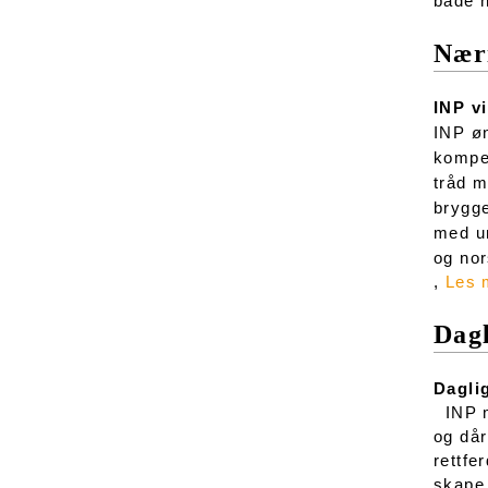
både n
Næri
INP v
INP øn
kompet
tråd m
brygge
med un
og nor
,
Les 
Dag
Dagli
INP me
og dår
rettfe
skape 