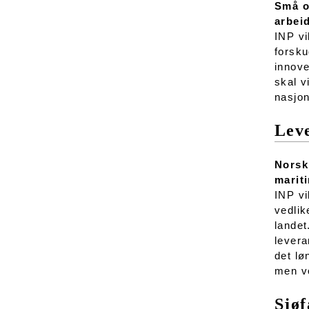
Små o
arbei
INP vi
forsku
innove
skal v
nasjon
Leve
Norsk 
marit
INP vi
vedlik
landet
levera
det lø
men v
Sjøf