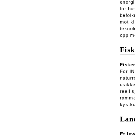
energi
for hu
befolk
mot kl
teknol
opp mo
Fisk
Fisker
For IN
naturr
usikke
reell 
rammev
kystku
Lan
Et le