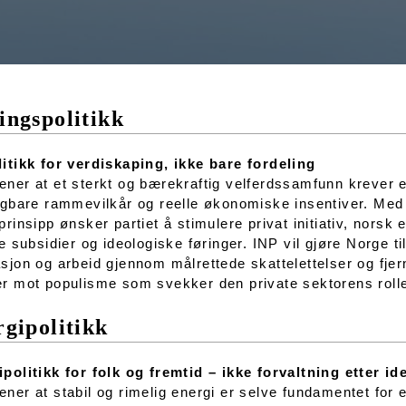
ngspolitikk
itikk for verdiskaping, ikke bare fordeling
ner at et sterkt og bærekraftig velferdssamfunn krever e
igbare rammevilkår og reelle økonomiske insentiver. Med
prinsipp ønsker partiet å stimulere privat initiativ, norsk
ge subsidier og ideologiske føringer. INP vil gjøre Norge t
sjon og arbeid gjennom målrettede skattelettelser og fje
r mot populisme som svekker den private sektorens rolle
gipolitikk
politikk for folk og fremtid – ikke forvaltning etter id
ner at stabil og rimelig energi er selve fundamentet for