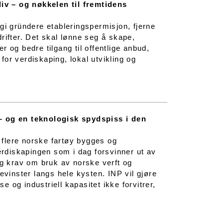
iv – og nøkkelen til fremtidens
l gi gründere etableringspermisjon, fjerne
rifter. Det skal lønne seg å skape,
 og bedre tilgang til offentlige anbud,
or verdiskaping, lokal utvikling og
 – og en teknologisk spydspiss i den
t flere norske fartøy bygges og
verdiskapingen som i dag forsvinner ut av
og krav om bruk av norske verft og
evinster langs hele kysten. INP vil gjøre
 og industriell kapasitet ikke forvitrer,