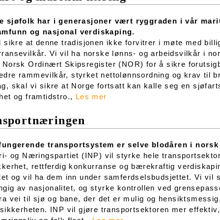
e sjøfolk har i generasjoner vært ryggraden i vår mari
amfunn og nasjonal verdiskaping.
l sikre at denne tradisjonen ikke forvitrer i møte med billi
ransevilkår. Vi vil ha norske lønns- og arbeidsvilkår i no
 Norsk Ordinært Skipsregister (NOR) for å sikre forutsigba
dre rammevilkår, styrket nettolønnsordning og krav til br
g, skal vi sikre at Norge fortsatt kan kalle seg en sjøfa
het og framtidstro.,
Les mer
nsportnæringen
lfungerende transportsystem er selve blodåren i norsk
ri- og Næringspartiet (INP) vil styrke hele transportsekt
kkerhet, rettferdig konkurranse og bærekraftig verdiskapin
tet og vil ha dem inn under samferdselsbudsjettet. Vi vil si
gig av nasjonalitet, og styrke kontrollen ved grensepasse
ra vei til sjø og bane, der det er mulig og hensiktsmessi
ksikkerheten. INP vil gjøre transportsektoren mer effektiv, 