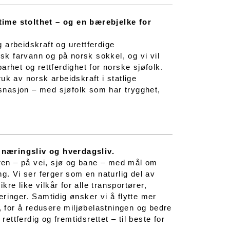
time stolthet – og en bærebjelke for
g arbeidskraft og urettferdige
rsk farvann og på norsk sokkel, og vi vil
rhet og rettferdighet for norske sjøfolk.
uk av norsk arbeidskraft i statlige
rtsnasjon – med sjøfolk som har trygghet,
 næringsliv og hverdagsliv.
oren – på vei, sjø og bane – med mål om
g. Vi ser ferger som en naturlig del av
kre like vilkår for alle transportører,
ringer. Samtidig ønsker vi å flytte mer
g, for å redusere miljøbelastningen og bedre
rettferdig og fremtidsrettet – til beste for