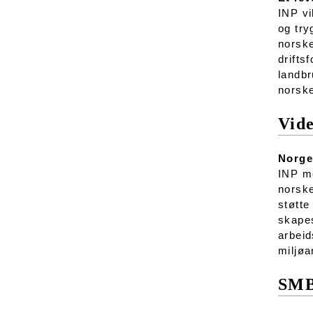
INP vi
og try
norske
drifts
landbr
norske
Vide
Norge 
INP me
norske
støtte
skapes
arbeid
miljøa
SMB