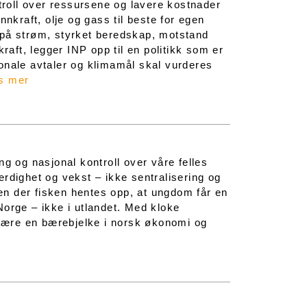
ntroll over ressursene og lavere kostnader
nkraft, olje og gass til beste for egen
 på strøm, styrket beredskap, motstand
raft, legger INP opp til en politikk som er
onale avtaler og klimamål skal vurderes
s mer
g og nasjonal kontroll over våre felles
ferdighet og vekst – ikke sentralisering og
jen der fisken hentes opp, at ungdom får en
 Norge – ikke i utlandet. Med kloke
t være en bærebjelke i norsk økonomi og