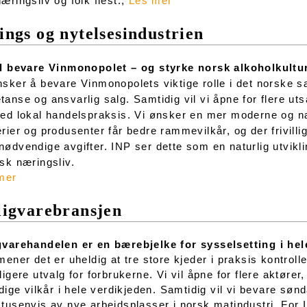
æringsliv og folk flest.,
Les mer
ngs og nytelsesindustrien
il bevare Vinmonopolet – og styrke norsk alkoholkultu
sker å bevare Vinmonopolets viktige rolle i det norske s
anse og ansvarlig salg. Samtidig vil vi åpne for flere uts
ed lokal handelspraksis. Vi ønsker en mer moderne og nær
rier og produsenter får bedre rammevilkår, og der frivilli
ødvendige avgifter. INP ser dette som en naturlig utvikli
sk næringsliv.
mer
ligvarebransjen
gvarehandelen er en bærebjelke for sysselsetting i hel
ner det er uheldig at tre store kjeder i praksis kontroll
ligere utvalg for forbrukerne. Vi vil åpne for flere aktøre
rdige vilkår i hele verdikjeden. Samtidig vil vi bevare s
tusenvis av nye arbeidsplasser i norsk matindustri. For 