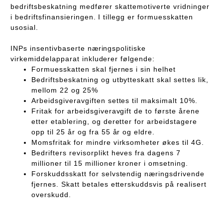
bedriftsbeskatning medfører skattemotiverte vridninger
i bedriftsfinansieringen. I tillegg er formuesskatten
usosial.
INPs insentivbaserte næringspolitiske
virkemiddelapparat inkluderer følgende:
Formuesskatten skal fjernes i sin helhet
Bedriftsbeskatning og utbytteskatt skal settes lik,
mellom 22 og 25%
Arbeidsgiveravgiften settes til maksimalt 10%.
Fritak for arbeidsgiveravgift de to første årene
etter etablering, og deretter for arbeidstagere
opp til 25 år og fra 55 år og eldre.
Momsfritak for mindre virksomheter økes til 4G.
Bedrifters revisorplikt heves fra dagens 7
millioner til 15 millioner kroner i omsetning.
Forskuddsskatt for selvstendig næringsdrivende
fjernes. Skatt betales etterskuddsvis på realisert
overskudd.