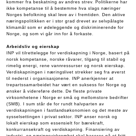
kommer fra beskatning av andres strev. Politikerne har
ikke kompetanse til å bestemme hva slags næringer
Norges befolkning skal leve av i fremtiden. Den aktive
næringspolitikken er i stor grad drevet av selvpålagte
klimamål som er ødeleggende og diskriminerende for
Norge, og som vi går inn for å forkaste.
Arbeidsliv og eierskap
INP vil tilrettelegge for verdiskapning i Norge, basert på
norsk kompetanse, norske råvarer, tilgang til stabil og
rimelig energi, rene vannressurser og norsk eierskap.
Verdiskapningen i næringslivet strekker seg fra øverst
til nederst i organisasjonene. INP anerkjenner at
trepartssamarbeidet har vært en suksess for Norge og
ønsker å videreføre dette. De fleste private
virksomhetene i Norge er små og mellomstore bedrifter
(SMB). I sum står de for rundt halvparten av
verdiskapningen i fastlandsøkonomien og det meste av
sysselsettingen i privat sektor. INP anser norsk og
lokalt eierskap som essensielt for bærekraft,
konkurransekraft og verdiskapning. Finansiering av
industri- og næringsvirksomhet skal baseres på et fritt