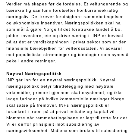
Verdier må skapes før de fordeles. Et velfungerende og
bærekraftig samfunn forutsetter konkurransekraftig
næringsliv. Det krever forutsigbare rammebetingelser
og økonomiske insentiver. Næringspolitikken skal ha
som mål å gjøre Norge til det foretrukne landet å bo,
jobbe, investere, eie og drive næring i. INP er bevisst
på at det er verdiskapningen i privat sektor som er den
finansielle bærebjelken for velferdsstaten. Vi advarer
mot populistiske strømninger og ideologier som synes å
peke i andre retninger.
Nøytral Næringspolitikk
INP går inn for en nøytral næringspolitikk. Nøytral
næringspolitikk betyr tilrettelegging med nøytrale
virkemidler, primært gjennom skattesystemet, og ikke
legge føringer på hvilke kommersielle næringer Norge
skal satse på fremover. INPs næringspolitikk er
forankret i troen på at privat initiativ og kapital vil
blomstre når rammebetingelsene er lagt til rette for det.
Vi er derfor prinsipielt imot subsidiering av
næringsvirksomhet. Midlene som brukes til subsidiering