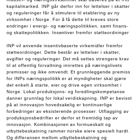
kapitalmarked. INP går derfor inn for lettelser i skatter
og reguleringer får å stimulere til etablering av ny
virksomhet i Norge. For å få dette til kreves store
endringer i energi- og næringspolitikken, samt finans-
og skattepolitikken. Insentiver fremfor støtteordninger
INP vil anvende insentivbaserte virkemidler fremfor
støtteordninger. Dette består av lettelser i skatter,
avgifter og reguleringer. Det må settes strengere krav
til at offentlig forvaltning innrettes på næringslivets
premisser og ikke omvendt. Et grunnleggende premiss
for INPs næringspolitikk er at myndigheter skal gjøre
det enkelt å starte, eier og drive egen virksomhet i
Norge. Lokal produksjons- og foredlingskompetanse
danner grunnlag for lokal verdiskapning. INP er bevisst
på at innovasjon hovedsakelig er kontinuerlige
forbedringer av eksisterende prosesser. Utflagging av
produksjonsbedrifter er derfor et fremtidig tap av
innovasjon. Kombinasjonen av formueskatt og
utbyttebeskatning rammer norske eiere spesielt hardt.
Og differansen mellom utbyttebeskatning og