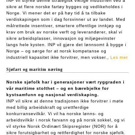
INP vil styrke denne strategisk viktige industrien ved å
sikre at flere norske fartøy bygges og vedlikeholdes i
Norge. Vi mener det er på høy tid å ta tilbake
verdiskapingen som i dag forsvinner ut av landet. Med
målrettede insentiver, smartere offentlige innkjøp og
krav om bruk av norske verft og leverandører, skal vi
sikre arbeidsplasser, innovasjon og miljøgevinster
langs hele kysten. INP vil gjøre det lønnsomt å bygge i
Norge – og sørge for at norsk kompetanse og
industriell kapasitet ikke forvitrer, men vokser.,
Les mer
Sjøfart og maritim næring
Norske sjøfolk har i generasjoner vært ryggraden i
vår maritime stolthet – og en bærebjelke for
kystsamfunn og nasjonal verdiskaping.
INP vil sikre at denne tradisjonen ikke forvitrer i møte
med billig arbeidskraft og urettferdige
konkurransevilkår. Vi vil ha norske lønns- og
arbeidsvilkår i norsk farvann og på norsk sokkel, og vi
vil styrke Norsk Ordinært Skipsregister (NOR) for å
sikre forutsigbarhet og rettferdighet for norske sjøfolk.