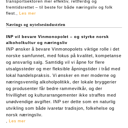
transportsektoren mer effektiv, rettferdig og
fremtidsrettet – til beste for både næringsliv og folk
flest.,
Les mer
Nærings og nytelsesindustrien
INP vil bevare Vinmonopolet – og styrke norsk
alkoholkultur og næringsliv
INP ønsker å bevare Vinmonopolets viktige rolle i det
norske samfunnet, med fokus på kvalitet, kompetanse
og ansvarlig salg. Samtidig vil vi åpne for flere
utsalgssteder og mer fleksible åpningstider i tråd med
lokal handelspraksis. Vi ønsker en mer moderne og
næringsvennlig alkoholpolitikk, der lokale bryggerier
og produsenter får bedre rammevilkår, og der
frivillighet og kulturarrangementer ikke straffes med
unødvendige avgifter. INP ser dette som en naturlig
utvikling som både ivaretar tradisjon, folkehelse og
norsk næringsliv.
,
Les mer