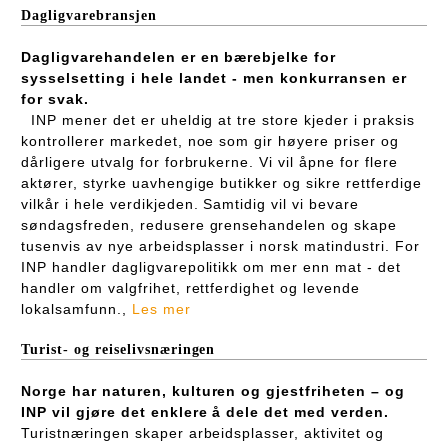
Dagligvarebransjen
Dagligvarehandelen er en bærebjelke for
sysselsetting i hele landet - men konkurransen er
for svak.
INP mener det er uheldig at tre store kjeder i praksis
kontrollerer markedet, noe som gir høyere priser og
dårligere utvalg for forbrukerne. Vi vil åpne for flere
aktører, styrke uavhengige butikker og sikre rettferdige
vilkår i hele verdikjeden. Samtidig vil vi bevare
søndagsfreden, redusere grensehandelen og skape
tusenvis av nye arbeidsplasser i norsk matindustri. For
INP handler dagligvarepolitikk om mer enn mat - det
handler om valgfrihet, rettferdighet og levende
lokalsamfunn.,
Les mer
Turist- og reiselivsnæringen
Norge har naturen, kulturen og gjestfriheten – og
INP vil gjøre det enklere å dele det med verden.
Turistnæringen skaper arbeidsplasser, aktivitet og