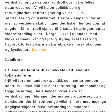
verdiskaping og nasjonal kontroll over våre felles
naturressurser. Vi vil ha en politikk som gir
forutsigbarhet, rettferdighet og vekst – ikke
sentralisering og usikkerhet. Derfor kjemper vi for at
mer av verdiene skal bli igjen der fisken hentes opp, at
ungdom får en reell sjanse til å satse i næringen, og at
videreforedling skjer i Norge – ikke i utlandet. Med
kloke rammevilkår og tydelig styring skal fiskeri og
havbruk fortsatt være en bærebjelke i norsk økonomi
og kystkultur.,
Les mer
Landbruk
Et levende landbruk er nøkkelen til levende
lokalsamfunn.
INP vil føre en landbrukspolitikk som setter bonden i
sentrum – med mål om økt rekruttering, lønnsomhet og
trygg bosetting i hele landet. Vi vil sikre at
verdiskapingen blir igjen der maten produseres, og at
norske bønder får rettferdige vilkår i møte med mektige
dagligvarekjeder. Med investeringer i moderne
driftsformer, lokal matforedling og forskning på robuste