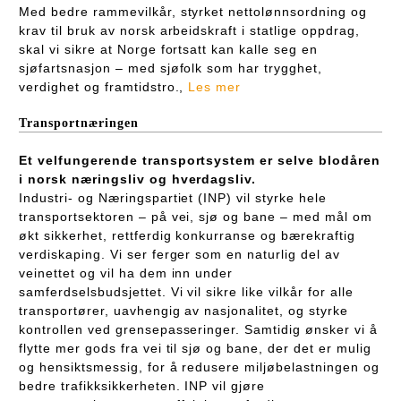
Med bedre rammevilkår, styrket nettolønnsordning og
krav til bruk av norsk arbeidskraft i statlige oppdrag,
skal vi sikre at Norge fortsatt kan kalle seg en
sjøfartsnasjon – med sjøfolk som har trygghet,
verdighet og framtidstro.,
Les mer
Transportnæringen
Et velfungerende transportsystem er selve blodåren
i norsk næringsliv og hverdagsliv.
Industri- og Næringspartiet (INP) vil styrke hele
transportsektoren – på vei, sjø og bane – med mål om
økt sikkerhet, rettferdig konkurranse og bærekraftig
verdiskaping. Vi ser ferger som en naturlig del av
veinettet og vil ha dem inn under
samferdselsbudsjettet. Vi vil sikre like vilkår for alle
transportører, uavhengig av nasjonalitet, og styrke
kontrollen ved grensepasseringer. Samtidig ønsker vi å
flytte mer gods fra vei til sjø og bane, der det er mulig
og hensiktsmessig, for å redusere miljøbelastningen og
bedre trafikksikkerheten. INP vil gjøre