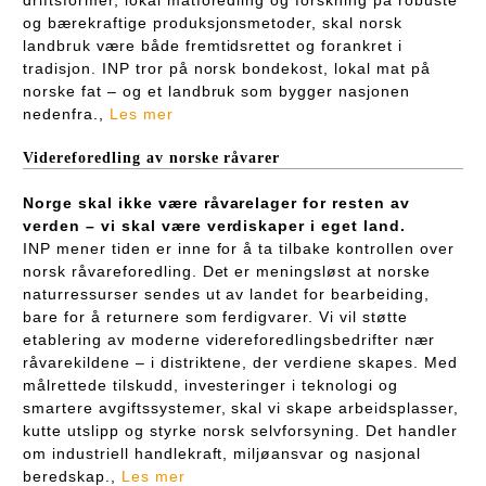
og bærekraftige produksjonsmetoder, skal norsk
landbruk være både fremtidsrettet og forankret i
tradisjon. INP tror på norsk bondekost, lokal mat på
norske fat – og et landbruk som bygger nasjonen
nedenfra.,
Les mer
Videreforedling av norske råvarer
Norge skal ikke være råvarelager for resten av
verden – vi skal være verdiskaper i eget land.
INP mener tiden er inne for å ta tilbake kontrollen over
norsk råvareforedling. Det er meningsløst at norske
naturressurser sendes ut av landet for bearbeiding,
bare for å returnere som ferdigvarer. Vi vil støtte
etablering av moderne videreforedlingsbedrifter nær
råvarekildene – i distriktene, der verdiene skapes. Med
målrettede tilskudd, investeringer i teknologi og
smartere avgiftssystemer, skal vi skape arbeidsplasser,
kutte utslipp og styrke norsk selvforsyning. Det handler
om industriell handlekraft, miljøansvar og nasjonal
beredskap.,
Les mer