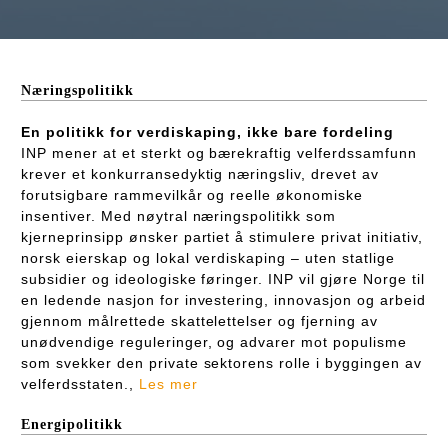
Næringspolitikk
En politikk for verdiskaping, ikke bare fordeling
INP mener at et sterkt og bærekraftig velferdssamfunn
krever et konkurransedyktig næringsliv, drevet av
forutsigbare rammevilkår og reelle økonomiske
insentiver. Med nøytral næringspolitikk som
kjerneprinsipp ønsker partiet å stimulere privat initiativ,
norsk eierskap og lokal verdiskaping – uten statlige
subsidier og ideologiske føringer. INP vil gjøre Norge til
en ledende nasjon for investering, innovasjon og arbeid
gjennom målrettede skattelettelser og fjerning av
unødvendige reguleringer, og advarer mot populisme
som svekker den private sektorens rolle i byggingen av
velferdsstaten.,
Les mer
Energipolitikk