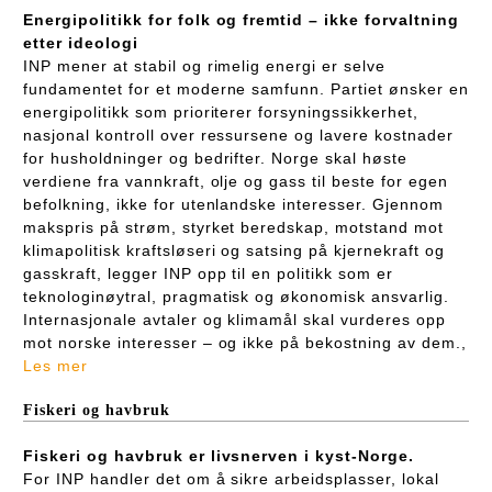
Energipolitikk for folk og fremtid – ikke forvaltning
etter ideologi
INP mener at stabil og rimelig energi er selve
fundamentet for et moderne samfunn. Partiet ønsker en
energipolitikk som prioriterer forsyningssikkerhet,
nasjonal kontroll over ressursene og lavere kostnader
for husholdninger og bedrifter. Norge skal høste
verdiene fra vannkraft, olje og gass til beste for egen
befolkning, ikke for utenlandske interesser. Gjennom
makspris på strøm, styrket beredskap, motstand mot
klimapolitisk kraftsløseri og satsing på kjernekraft og
gasskraft, legger INP opp til en politikk som er
teknologinøytral, pragmatisk og økonomisk ansvarlig.
Internasjonale avtaler og klimamål skal vurderes opp
mot norske interesser – og ikke på bekostning av dem.,
Les mer
Fiskeri og havbruk
Fiskeri og havbruk er livsnerven i kyst-Norge.
For INP handler det om å sikre arbeidsplasser, lokal