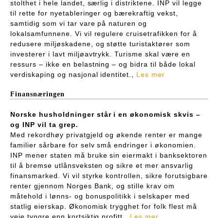
stolthet i hele landet, særlig i distriktene. INP vil legge
til rette for nyetableringer og bærekraftig vekst,
samtidig som vi tar vare på naturen og
lokalsamfunnene. Vi vil regulere cruisetrafikken for å
redusere miljøskadene, og støtte turistaktører som
investerer i lavt miljøavtrykk. Turisme skal være en
ressurs – ikke en belastning – og bidra til både lokal
verdiskaping og nasjonal identitet.,
Les mer
Finansnæringen
Norske husholdninger står i en økonomisk skvis –
og INP vil ta grep.
Med rekordhøy privatgjeld og økende renter er mange
familier sårbare for selv små endringer i økonomien.
INP mener staten må bruke sin eiermakt i banksektoren
til å bremse utlånsveksten og sikre et mer ansvarlig
finansmarked. Vi vil styrke kontrollen, sikre forutsigbare
renter gjennom Norges Bank, og stille krav om
måtehold i lønns- og bonuspolitikk i selskaper med
statlig eierskap. Økonomisk trygghet for folk flest må
veie tyngre enn kortsiktig profitt.,
Les mer