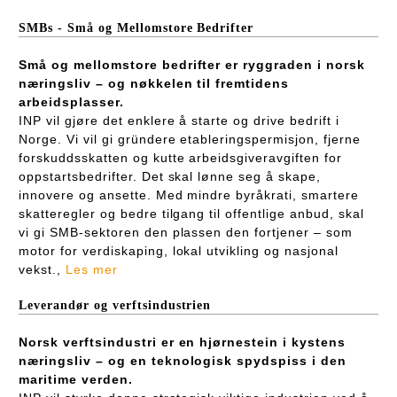
SMBs - Små og Mellomstore Bedrifter
Små og mellomstore bedrifter er ryggraden i norsk
næringsliv – og nøkkelen til fremtidens
arbeidsplasser.
INP vil gjøre det enklere å starte og drive bedrift i
Norge. Vi vil gi gründere etableringspermisjon, fjerne
forskuddsskatten og kutte arbeidsgiveravgiften for
oppstartsbedrifter. Det skal lønne seg å skape,
innovere og ansette. Med mindre byråkrati, smartere
skatteregler og bedre tilgang til offentlige anbud, skal
vi gi SMB-sektoren den plassen den fortjener – som
motor for verdiskaping, lokal utvikling og nasjonal
vekst.,
Les mer
Leverandør og verftsindustrien
Norsk verftsindustri er en hjørnestein i kystens
næringsliv – og en teknologisk spydspiss i den
maritime verden.