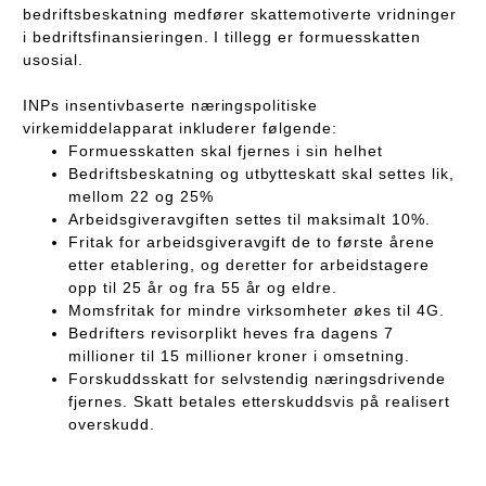
bedriftsbeskatning medfører skattemotiverte vridninger
i bedriftsfinansieringen. I tillegg er formuesskatten
usosial.
INPs insentivbaserte næringspolitiske
virkemiddelapparat inkluderer følgende:
Formuesskatten skal fjernes i sin helhet
Bedriftsbeskatning og utbytteskatt skal settes lik,
mellom 22 og 25%
Arbeidsgiveravgiften settes til maksimalt 10%.
Fritak for arbeidsgiveravgift de to første årene
etter etablering, og deretter for arbeidstagere
opp til 25 år og fra 55 år og eldre.
Momsfritak for mindre virksomheter økes til 4G.
Bedrifters revisorplikt heves fra dagens 7
millioner til 15 millioner kroner i omsetning.
Forskuddsskatt for selvstendig næringsdrivende
fjernes. Skatt betales etterskuddsvis på realisert
overskudd.