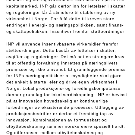
kapitalmarked. INP går derfor inn for lettelser i skatter
og reguleringer får å stimulere til etablering av ny
virksomhet i Norge. For å få dette til kreves store
endringer i energi- og næringspolitikken, samt finans-
og skattepolitikken. Insentiver fremfor støtteordninger
INP vil anvende insentivbaserte virkemidler fremfor
støtteordninger. Dette består av lettelser i skatter,
avgifter og reguleringer. Det må settes strengere krav
til at offentlig forvaltning innrettes på næringslivets
premisser og ikke omvendt. Et grunnleggende premiss
for INPs næringspolitikk er at myndigheter skal gjøre
det enkelt å starte, eier og drive egen virksomhet i
Norge. Lokal produksjons- og foredlingskompetanse
danner grunnlag for lokal verdiskapning. INP er bevisst
på at innovasjon hovedsakelig er kontinuerlige
forbedringer av eksisterende prosesser. Utflagging av
produksjonsbedrifter er derfor et fremtidig tap av
innovasjon. Kombinasjonen av formueskatt og
utbyttebeskatning rammer norske eiere spesielt hardt.
Og differansen mellom utbyttebeskatning og