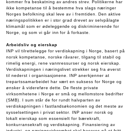
kommer fra beskatning av andres strev. Politikerne har
ikke kompetanse til å bestemme hva slags næringer
Norges befolkning skal leve av i fremtiden. Den aktive
næringspolitikken er i stor grad drevet av selvpålagte
klimamål som er ødeleggende og diskriminerende for
Norge, og som vi går inn for å forkaste.
Arbeidsliv og eierskap
INP vil tilrettelegge for verdiskapning i Norge, basert på
norsk kompetanse, norske råvarer, tilgang til stabil og
rimelig energi, rene vannressurser og norsk eierskap.
Verdiskapningen i næringslivet strekker seg fra øverst
til nederst i organisasjonene. INP anerkjenner at
trepartssamarbeidet har vært en suksess for Norge og
ønsker å videreføre dette. De fleste private
virksomhetene i Norge er små og mellomstore bedrifter
(SMB). I sum står de for rundt halvparten av
verdiskapningen i fastlandsøkonomien og det meste av
sysselsettingen i privat sektor. INP anser norsk og
lokalt eierskap som essensielt for bærekraft,
konkurransekraft og verdiskapning. Finansiering av
industri- og næringsvirksomhet skal baseres på et fritt