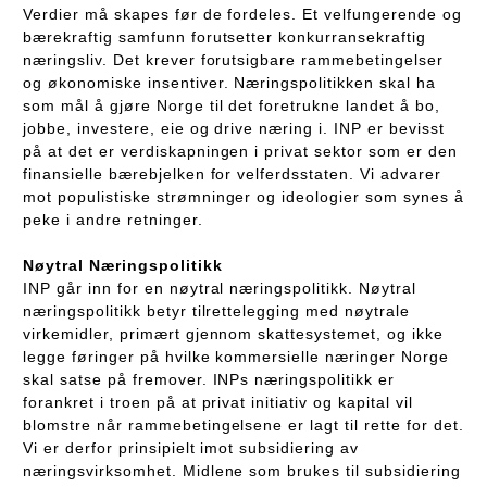
Verdier må skapes før de fordeles. Et velfungerende og
bærekraftig samfunn forutsetter konkurransekraftig
næringsliv. Det krever forutsigbare rammebetingelser
og økonomiske insentiver. Næringspolitikken skal ha
som mål å gjøre Norge til det foretrukne landet å bo,
jobbe, investere, eie og drive næring i. INP er bevisst
på at det er verdiskapningen i privat sektor som er den
finansielle bærebjelken for velferdsstaten. Vi advarer
mot populistiske strømninger og ideologier som synes å
peke i andre retninger.
Nøytral Næringspolitikk
INP går inn for en nøytral næringspolitikk. Nøytral
næringspolitikk betyr tilrettelegging med nøytrale
virkemidler, primært gjennom skattesystemet, og ikke
legge føringer på hvilke kommersielle næringer Norge
skal satse på fremover. INPs næringspolitikk er
forankret i troen på at privat initiativ og kapital vil
blomstre når rammebetingelsene er lagt til rette for det.
Vi er derfor prinsipielt imot subsidiering av
næringsvirksomhet. Midlene som brukes til subsidiering