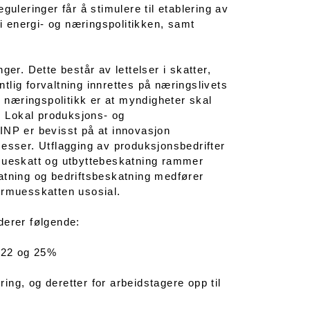
reguleringer får å stimulere til etablering av
 i energi- og næringspolitikken, samt
er. Dette består av lettelser i skatter,
ntlig forvaltning innrettes på næringslivets
næringspolitikk er at myndigheter skal
e. Lokal produksjons- og
INP er bevisst på at innovasjon
sesser. Utflagging av produksjonsbedrifter
rmueskatt og utbyttebeskatning rammer
atning og bedriftsbeskatning medfører
 formuesskatten usosial.
derer følgende:
m 22 og 25%
ring, og deretter for arbeidstagere opp til