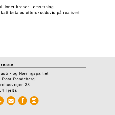
millioner kroner i omsetning.
katt betales etterskuddsvis på realisert
resse
dustri- og Næringspartiet
o Roar Randeberg
rehusvegen 38
64 Tjelta
Call
Send
Facebook
Instagram
INP
mail
INP
INP
to