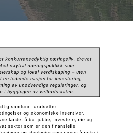
et konkurransedyktig næringsliv, drevet
 Med nøytral næringspolitikk som
k eierskap og lokal verdiskaping – uten
il en ledende nasjon for investering,
rning av unødvendige reguleringer, og
e i byggingen av velferdsstaten.
ftig samfunn forutsetter
etingelser og økonomiske insentiver.
ne landet å bo, jobbe, investere, eie og
ivat sektor som er den finansielle
rømninger og ideologier som synes å peke i