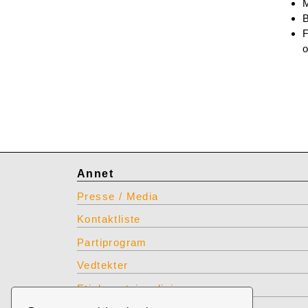
B
F
Annet
Presse / Media
Kontaktliste
Partiprogram
Vedtekter
Etiske retningslinjer