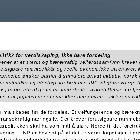
litikk for verdiskaping, ikke bare fordeling
ener at et sterkt og bærekraftig velferdssamfunn krever 
rutsigbare rammevilkår og reelle økonomiske insentiver.
eprinsipp ønsker partiet å stimulere privat initiativ, nors
ige subsidier og ideologiske føringer. INP vil gjøre Norge t
asjon og arbeid gjennom målrettede skattelettelser og fje
er mot populisme som svekker den private sektorens roll
r må skapes før de fordeles. Et velfungerende og bærekra
ransekraftig næringsliv. Det krever forutsigbare rammeb
spolitikken skal ha som mål å gjøre Norge til det foretruk
næring i. INP er bevisst på at det er verdiskapningen i pr
elken for velferdsstaten. Vi advarer mot populistiske st