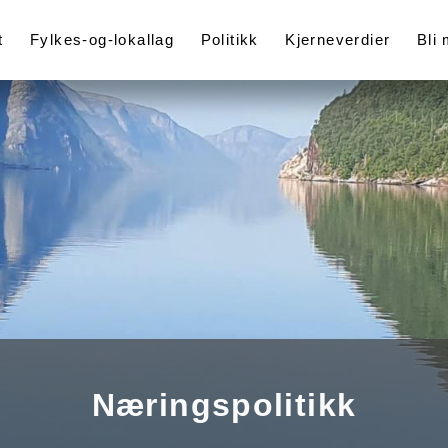
t
Fylkes-og-lokallag
Politikk
Kjerneverdier
Bli
Næringspolitikk