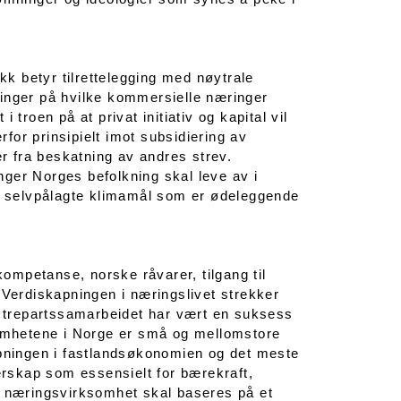
ikk betyr tilrettelegging med nøytrale
ringer på hvilke kommersielle næringer
troen på at privat initiativ og kapital vil
rfor prinsipielt imot subsidiering av
 fra beskatning av andres strev.
ger Norges befolkning skal leve av i
av selvpålagte klimamål som er ødeleggende
kompetanse, norske råvarer, tilgang til
 Verdiskapningen i næringslivet strekker
at trepartssamarbeidet har vært en suksess
ksomhetene i Norge er små og mellomstore
apningen i fastlandsøkonomien og det meste
ierskap som essensielt for bærekraft,
g næringsvirksomhet skal baseres på et