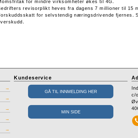
Momsfritak for mindre virksomheter økes til 4G.
edrifters revisorplikt heves fra dagens 7 millioner til 15 
orskuddsskatt for selvstendig næringsdrivende fjernes. S
overskudd.
Kundeservice
Ad
In
c/
Øv
40