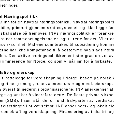
retninger.
al Næringspolitikk
r inn for en nøytral næringspolitikk. Nøytral næringspolit
idler, primært gjennom skattesystemet, og ikke legge fø
skal satse på fremover. INPs næringspolitikk er forankret i 
re når rammebetingelsene er lagt til rette for det. Vi er de
svirksomhet. Midlene som brukes til subsidiering kommer
kerne har ikke kompetanse til å bestemme hva slags nærin
den. Den aktive næringspolitikken er i stor grad drevet 
kriminerende for Norge, og som vi går inn for å forkaste.
dsliv og eierskap
l tilrettelegge for verdiskapning i Norge, basert på norsk 
 og rimelig energi, rene vannressurser og norsk eierskap.
a øverst til nederst i organisasjonene. INP anerkjenner 
rge og ønsker å videreføre dette. De fleste private vir
ter (SMB). I sum står de for rundt halvparten av verdisk
selsettingen i privat sektor. INP anser norsk og lokalt e
ransekraft og verdiskapning. Finansiering av industri- o