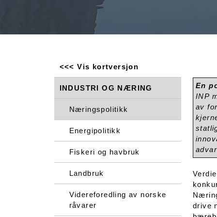
<<< Vis kortversjon
En po
INDUSTRI OG NÆRING
INP m
av fo
Næringspolitikk
kjern
statl
Energipolitikk
innov
advar
Fiskeri og havbruk
Landbruk
Verdie
konkur
Videreforedling av norske
Næring
råvarer
drive 
bærebj