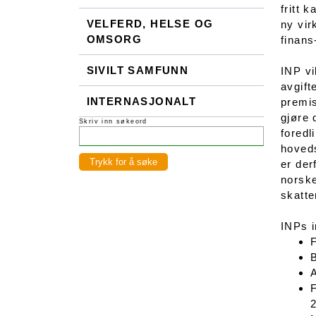
fritt 
VELFERD, HELSE OG
ny vir
OMSORG
finans
SIVILT SAMFUNN
INP vi
avgift
INTERNASJONALT
premis
gjøre 
Skriv inn søkeord
foredl
hoveds
er der
norske
skatte
INPs i
F
B
A
F
2