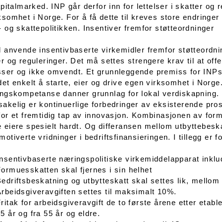
kapitalmarked. INP går derfor inn for lettelser i skatter og 
ksomhet i Norge. For å få dette til kreves store endringer
- og skattepolitikken. Insentiver fremfor støtteordninger
l anvende insentivbaserte virkemidler fremfor støtteordning
er og reguleringer. Det må settes strengere krav til at offe
ser og ikke omvendt. Et grunnleggende premiss for INPs 
det enkelt å starte, eier og drive egen virksomhet i Norg
ingskompetanse danner grunnlag for lokal verdiskapning. 
akelig er kontinuerlige forbedringer av eksisterende pro
for et fremtidig tap av innovasjon. Kombinasjonen av fo
 eiere spesielt hardt. Og differansen mellom utbyttebesk
motiverte vridninger i bedriftsfinansieringen. I tillegg er
nsentivbaserte næringspolitiske virkemiddelapparat inklu
ormuesskatten skal fjernes i sin helhet
edriftsbeskatning og utbytteskatt skal settes lik, mello
rbeidsgiveravgiften settes til maksimalt 10%.
ritak for arbeidsgiveravgift de to første årene etter etable
5 år og fra 55 år og eldre.