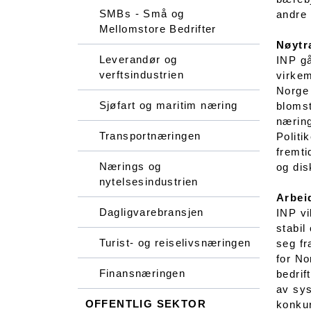
SMBs - Små og
andre 
Mellomstore Bedrifter
Nøytr
Leverandør og
INP gå
verftsindustrien
virkem
Norge 
Sjøfart og maritim næring
blomst
næring
Transportnæringen
Politi
fremti
Nærings og
og dis
nytelsesindustrien
Arbei
Dagligvarebransjen
INP vi
stabil
Turist- og reiselivsnæringen
seg fr
for No
Finansnæringen
bedrif
av sys
OFFENTLIG SEKTOR
konkur