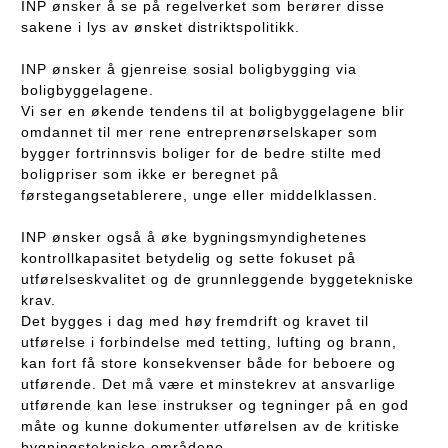
INP ønsker å se på regelverket som berører disse
sakene i lys av ønsket distriktspolitikk.
INP ønsker å gjenreise sosial boligbygging via
boligbyggelagene.
Vi ser en økende tendens til at boligbyggelagene blir
omdannet til mer rene entreprenørselskaper som
bygger fortrinnsvis boliger for de bedre stilte med
boligpriser som ikke er beregnet på
førstegangsetablerere, unge eller middelklassen.
INP ønsker også å øke bygningsmyndighetenes
kontrollkapasitet betydelig og sette fokuset på
utførelseskvalitet og de grunnleggende byggetekniske
krav.
Det bygges i dag med høy fremdrift og kravet til
utførelse i forbindelse med tetting, lufting og brann,
kan fort få store konsekvenser både for beboere og
utførende. Det må være et minstekrev at ansvarlige
utførende kan lese instrukser og tegninger på en god
måte og kunne dokumenter utførelsen av de kritiske
bygningstekniske områdene.