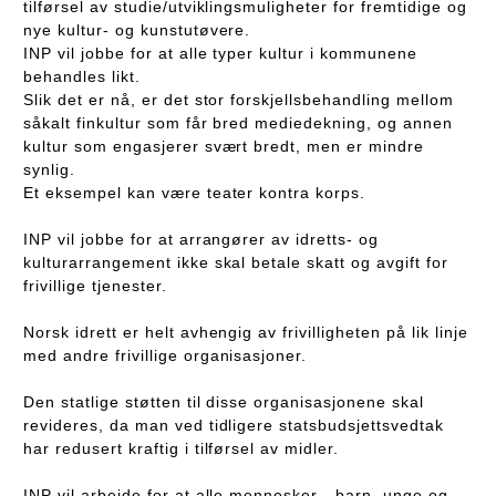
tilførsel av studie/utviklingsmuligheter for fremtidige og
nye kultur- og kunstutøvere.
INP vil jobbe for at alle typer kultur i kommunene
behandles likt.
Slik det er nå, er det stor forskjellsbehandling mellom
såkalt finkultur som får bred mediedekning, og annen
kultur som engasjerer svært bredt, men er mindre
synlig.
Et eksempel kan være teater kontra korps.
INP vil jobbe for at arrangører av idretts- og
kulturarrangement ikke skal betale skatt og avgift for
frivillige tjenester.
Norsk idrett er helt avhengig av frivilligheten på lik linje
med andre frivillige organisasjoner.
Den statlige støtten til disse organisasjonene skal
revideres, da man ved tidligere statsbudsjettsvedtak
har redusert kraftig i tilførsel av midler.
INP vil arbeide for at alle mennesker - barn, unge og