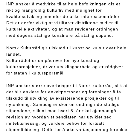
INP ønsker å medvirke til at hele befolkningen gis et
rikt og mangfoldig kulturliv med mulighet for
kvalitetsutvikling innenfor de ulike interesseområder.
Det er derfor viktig at vi tilfører distriktene midler til
kulturelle aktiviteter, og at man reviderer ordningen
med dagens statlige kunstnere på statlig stipend.
Norsk Kulturråd gir tilskudd til kunst og kultur over hele
landet.
Kulturrådet er en pådriver for nye kunst og
kulturprosjekter, driver utviklingsarbeid og er rådgiver
for staten i kulturspørsmål.
INP ønsker større overføinger til Norsk kulturråd, slik at
det blir enklere for enkeltpersoner og foreninger å få
tilskudd til utvikling av eksisterende prosjekter og til
nytenkning. Samtidig ønsker en endring i de statlige
stipendene, slik at man hvert 5. år skal gjennomgå
revisjon av hvordan stipendiaten har utviklet seg
inntektsmessig, og vurdere behov for fortsatt
stipendtildeling. Dette for å øke variasjonen og forenkle