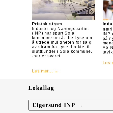
Pristak strøm
Indu
Industri- og Næringspartiet
næri
(INP) har spurt Sola
INP 
kommune om å: -be Lyse om
på ny
å utrede muligheten for salg
mene
av strøm fra Lyse direkte til
AS N
sluttkunder i Sola kommune.
utvik
-her er svaret
Les 
Les mer...
Lokallag
Eigersund INP →