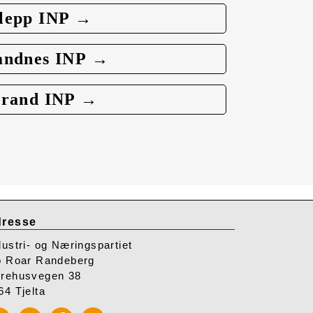
lepp INP →
andnes INP →
trand INP →
resse
dustri- og Næringspartiet
o Roar Randeberg
rehusvegen 38
64 Tjelta