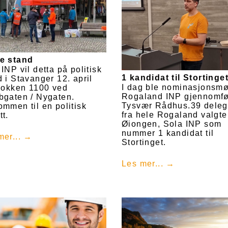
e stand
INP vil detta på politisk
1 kandidat til Stortinge
d i Stavanger 12. april
I dag ble nominasjonsmøt
klokken 1100 ved
Rogaland INP gjennomfør
bgaten / Nygaten.
Tysvær Rådhus.39 deleg
ommen til en politisk
fra hele Rogaland valgte
tt.
Øiongen, Sola INP som
nummer 1 kandidat til
mer...
Stortinget.
Les mer...