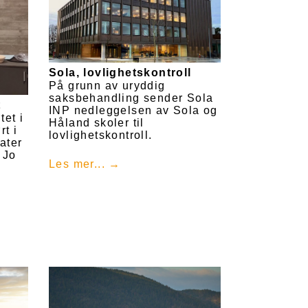
Sola, lovlighetskontroll
På grunn av uryddig
saksbehandling sender Sola
t
INP nedleggelsen av Sola og
et i
Håland skoler til
t i
lovlighetskontroll.
ater
 Jo
Les mer...