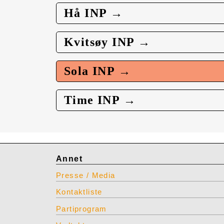
Hå INP →
Kvitsøy INP →
Sola INP →
Time INP →
Annet
Presse / Media
Kontaktliste
Partiprogram