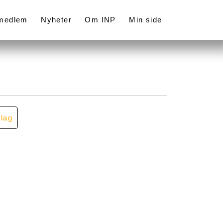
 medlem
Nyheter
Om INP
Min side
llag