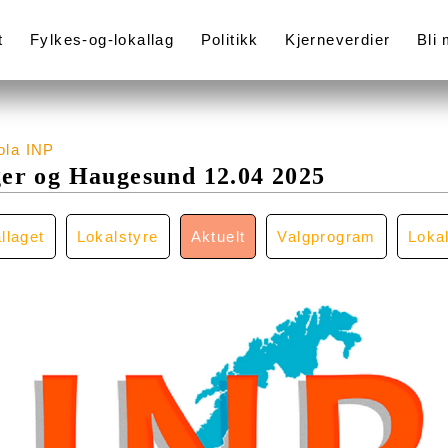
t
Fylkes-og-lokallag
Politikk
Kjerneverdier
Bli
ola INP
ger og Haugesund 12.04 2025
llaget
Lokalstyre
Aktuelt
Valgprogram
Loka