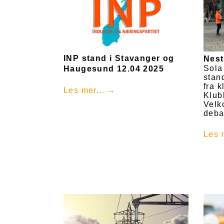
INP stand i Stavanger og
Nest
Sola 
Haugesund 12.04 2025
stan
fra 
Les mer...
Klub
Velk
deba
Les 