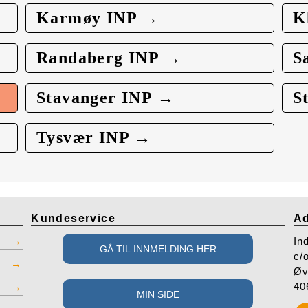
Karmøy INP →
K
Randaberg INP →
S
Stavanger INP →
S
Tysvær INP →
Kundeservice
Ad
In
c/
Øv
40