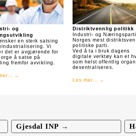
stri- og
Distriktvennlig politikk
Industri- og Næringsparti
ngsutvikling
Norges mest distriktsven
ønsker en sterk satsing
politiske parti.
industrialisering. Vi
Ved å ta i bruk dagens
r det er avgjørende for
digitale verktøy kan et hv
orge å satse på
som helst offentlig organ
ling fremfor avvikling.
desentraliseres.
mer...
Les mer...
Gjesdal INP →
H