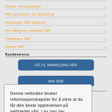
Etiske retningslinjer
INP produkter for bestilling
Restlager INP effekter
Vis tidligere nettsted INP
TIllitsverv INP
Admin INP
Kundeservice
Adresse
Denne nettsiden bruker
Industri- og Næringspartiet
informasjonskapsler for å sikre at du
c/o Roar Randeberg
får den beste opplevelsen på
Øvrehusvegen 38
nettstedet vårt.
Les mer her