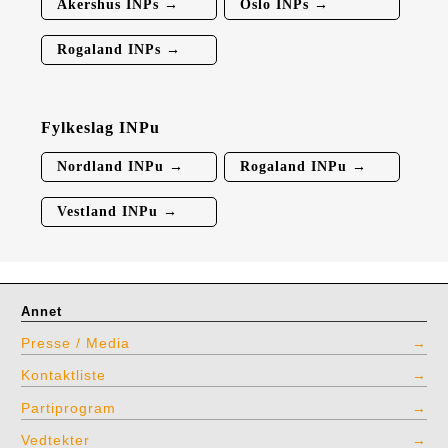
Akershus INPs →
Oslo INPs →
Rogaland INPs →
Fylkeslag INPu
Nordland INPu →
Rogaland INPu →
Vestland INPu →
Annet
Presse / Media
Kontaktliste
Partiprogram
Vedtekter