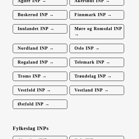
Agder INP →
Akershus INP →
Buskerud INP →
Finnmark INP →
Innlandet INP →
Møre og Romsdal INP
→
Nordland INP →
Oslo INP →
Rogaland INP →
Telemark INP →
Troms INP →
Trøndelag INP →
Vestfold INP →
Vestland INP →
Østfold INP →
Fylkeslag INPs