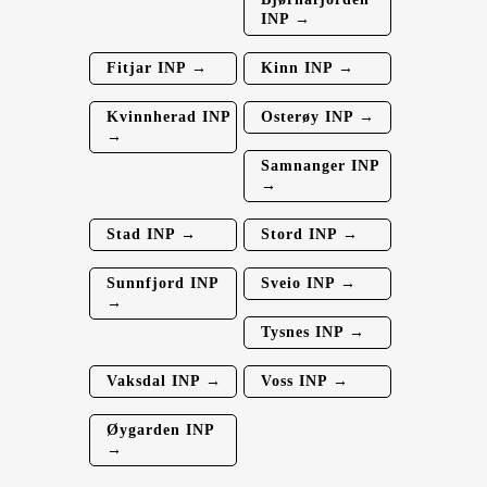
INP →
Fitjar INP →
Kinn INP →
Kvinnherad INP
Osterøy INP →
→
Samnanger INP
→
Stad INP →
Stord INP →
Sunnfjord INP
Sveio INP →
→
Tysnes INP →
Vaksdal INP →
Voss INP →
Øygarden INP
→