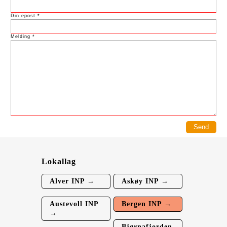
Din epost *
Melding *
Lokallag
Alver INP →
Askøy INP →
Austevoll INP
Bergen INP →
→
Bjørnafjorden