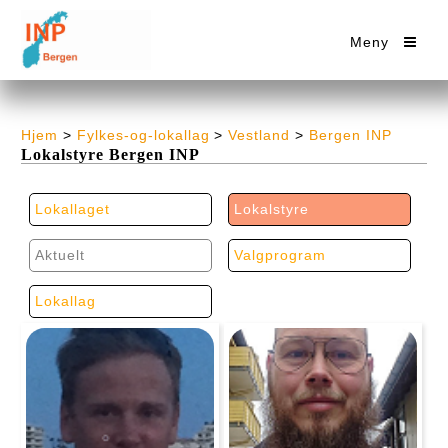
Meny
Hjem
>
Fylkes-og-lokallag
>
Vestland
>
Bergen INP
Lokalstyre Bergen INP
Lokallaget
Lokalstyre
Aktuelt
Valgprogram
Lokallag