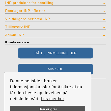
INP produkter for bestilling
Restlager INP effekter
Vis tidligere nettsted INP
TIllitsverv INP
Admin INP
Kundeservice
Adresse
Denne nettsiden bruker
Industri- og Næringspartiet
informasjonskapsler for å sikre at du
c/o Roar Randeberg
får den beste opplevelsen på
Øvrehusvegen 38
nettstedet vårt.
Les mer her
4064 Tjelta
Call
Send
Facebook
Instagram
Den er grei