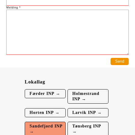
Melding *
Lokallag
Færder INP →
Holmestrand
INP →
Horten INP →
Larvik INP →
Sandefjord INP
Tønsberg INP
→
→