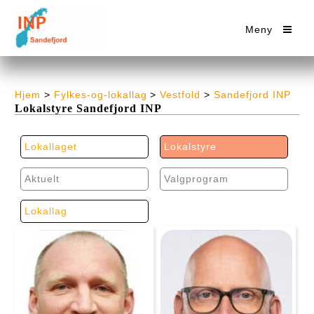
Meny
Hjem
>
Fylkes-og-lokallag
>
Vestfold
>
Sandefjord INP
Lokalstyre Sandefjord INP
Lokallaget
Lokalstyre
Aktuelt
Valgprogram
Lokallag