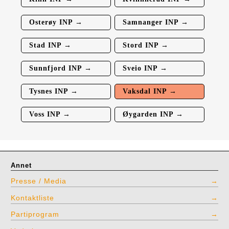
Osterøy INP →
Samnanger INP →
Stad INP →
Stord INP →
Sunnfjord INP →
Sveio INP →
Tysnes INP →
Vaksdal INP →
Voss INP →
Øygarden INP →
Annet
Presse / Media
Kontaktliste
Partiprogram