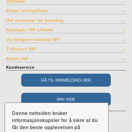
Vedtekter
Etiske retningslinjer
INP produkter for bestilling
Restlager INP effekter
Vis tidligere nettsted INP
TIllitsverv INP
Admin INP
Kundeservice
Adresse
Denne nettsiden bruker
Industri- og Næringspartiet
informasjonskapsler for å sikre at du
c/o Roar Randeberg
får den beste opplevelsen på
Øvrehusvegen 38