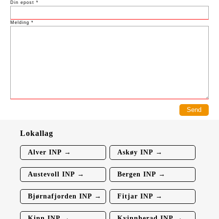
Din epost *
Melding *
Lokallag
Alver INP →
Askøy INP →
Austevoll INP →
Bergen INP →
Bjørnafjorden INP →
Fitjar INP →
Kinn INP →
Kvinnherad INP →