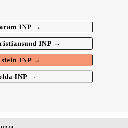
aram INP →
ristiansund INP →
lstein INP →
olda INP →
resse