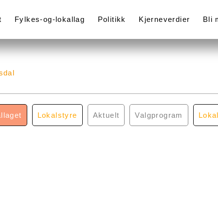
t
Fylkes-og-lokallag
Politikk
Kjerneverdier
Bli
sdal
llaget
Lokalstyre
Aktuelt
Valgprogram
Loka