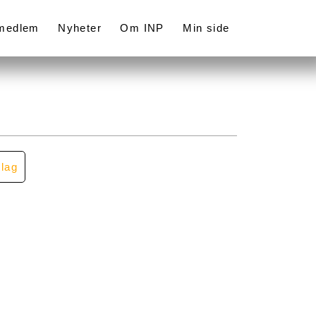
 medlem
Nyheter
Om INP
Min side
llag