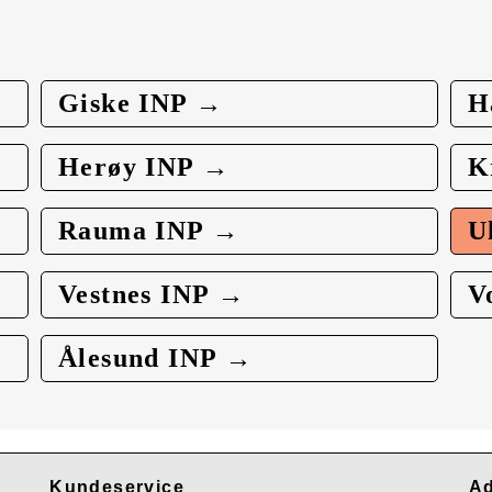
Giske INP →
H
Herøy INP →
K
Rauma INP →
U
Vestnes INP →
V
Ålesund INP →
Kundeservice
Ad