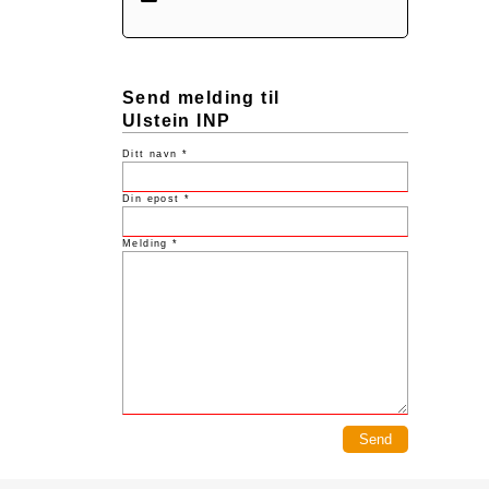
Send melding til
Ulstein INP
Ditt navn *
Din epost *
Melding *