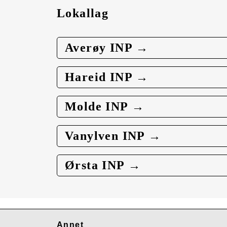
Lokallag
Averøy INP →
Hareid INP →
Molde INP →
Vanylven INP →
Ørsta INP →
Annet