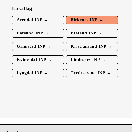
Lokallag
Arendal INP →
Birkenes INP →
Farsund INP →
Froland INP →
Grimstad INP →
Kristiansand INP →
Kvinesdal INP →
Lindesnes INP →
Lyngdal INP →
Tvedestrand INP →