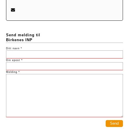
Send melding til
Birkenes INP
Ditt navn *
Din epost *
Melding *