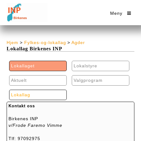
Meny
Hjem
>
Fylkes-og-lokallag
>
Agder
Lokallag Birkenes INP
Lokallaget
Lokalstyre
Aktuelt
Valgprogram
Lokallag
Kontakt oss
Birkenes INP
v/Frode Faremo Vimme
Tlf: 97092975