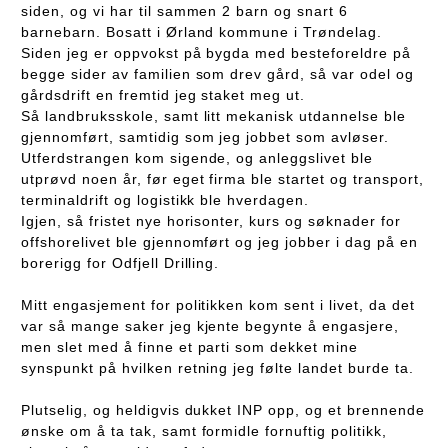
siden, og vi har til sammen 2 barn og snart 6
barnebarn. Bosatt i Ørland kommune i Trøndelag.
Siden jeg er oppvokst på bygda med besteforeldre på
begge sider av familien som drev gård, så var odel og
gårdsdrift en fremtid jeg staket meg ut.
Så landbruksskole, samt litt mekanisk utdannelse ble
gjennomført, samtidig som jeg jobbet som avløser.
Utferdstrangen kom sigende, og anleggslivet ble
utprøvd noen år, før eget firma ble startet og transport,
terminaldrift og logistikk ble hverdagen.
Igjen, så fristet nye horisonter, kurs og søknader for
offshorelivet ble gjennomført og jeg jobber i dag på en
borerigg for Odfjell Drilling.
Mitt engasjement for politikken kom sent i livet, da det
var så mange saker jeg kjente begynte å engasjere,
men slet med å finne et parti som dekket mine
synspunkt på hvilken retning jeg følte landet burde ta.
Plutselig, og heldigvis dukket INP opp, og et brennende
ønske om å ta tak, samt formidle fornuftig politikk,