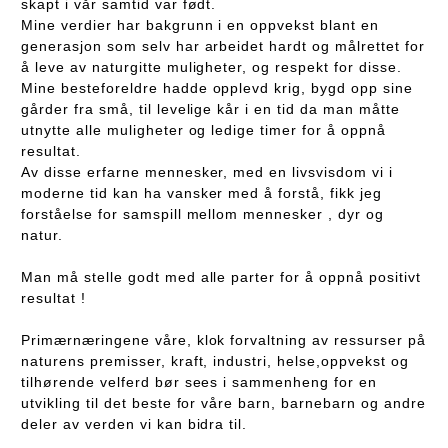
skapt i vår samtid var født.
Mine verdier har bakgrunn i en oppvekst blant en
generasjon som selv har arbeidet hardt og målrettet for
å leve av naturgitte muligheter, og respekt for disse.
Mine besteforeldre hadde opplevd krig, bygd opp sine
gårder fra små, til levelige kår i en tid da man måtte
utnytte alle muligheter og ledige timer for å oppnå
resultat.
Av disse erfarne mennesker, med en livsvisdom vi i
moderne tid kan ha vansker med å forstå, fikk jeg
forståelse for samspill mellom mennesker , dyr og
natur.
Man må stelle godt med alle parter for å oppnå positivt
resultat !
Primærnæringene våre, klok forvaltning av ressurser på
naturens premisser, kraft, industri, helse,oppvekst og
tilhørende velferd bør sees i sammenheng for en
utvikling til det beste for våre barn, barnebarn og andre
deler av verden vi kan bidra til.