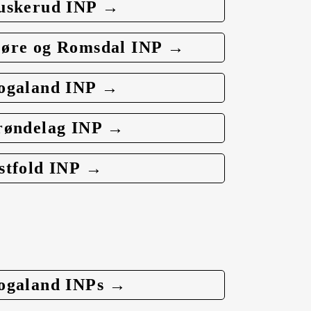
uskerud INP →
øre og Romsdal INP →
ogaland INP →
røndelag INP →
stfold INP →
ogaland INPs →