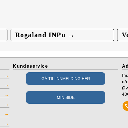
Rogaland INPu →
V
Kundeservice
Ad
In
c/
Øv
40