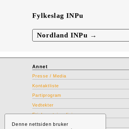
Fylkeslag INPu
Nordland INPu →
Annet
Presse / Media
Kontaktliste
Partiprogram
Vedtekter
Etiske retningslinjer
Denne nettsiden bruker
INP produkter for bestilling