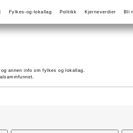
t
Fylkes-og-lokallag
Politikk
Kjerneverdier
Bli
 og annen info om fylkes og lokallag.
okalsammfunnet.