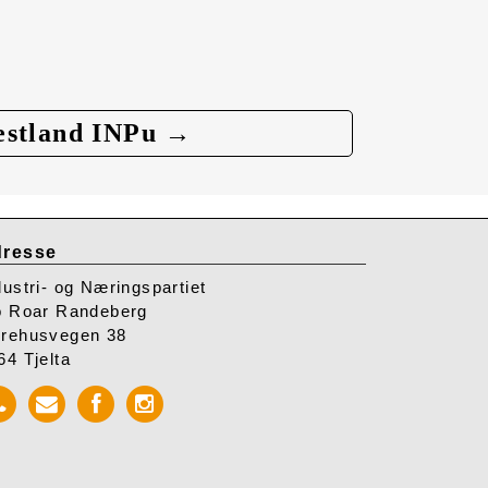
estland INPu →
resse
dustri- og Næringspartiet
o Roar Randeberg
rehusvegen 38
64 Tjelta
Call
Send
Facebook
Instagram
INP
mail
INP
INP
to
INP