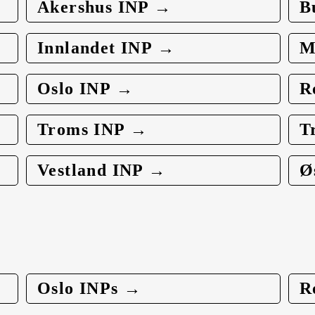
Akershus INP →
B
Innlandet INP →
M
Oslo INP →
R
Troms INP →
T
Vestland INP →
Ø
Oslo INPs →
R