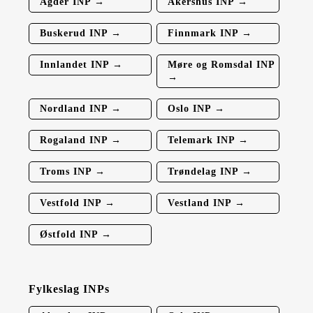
Agder INP →
Akershus INP →
Buskerud INP →
Finnmark INP →
Innlandet INP →
Møre og Romsdal INP
→
Nordland INP →
Oslo INP →
Rogaland INP →
Telemark INP →
Troms INP →
Trøndelag INP →
Vestfold INP →
Vestland INP →
Østfold INP →
Fylkeslag INPs