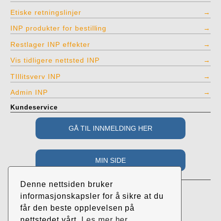
Etiske retningslinjer
INP produkter for bestilling
Restlager INP effekter
Vis tidligere nettsted INP
TIllitsverv INP
Admin INP
Kundeservice
Adresse
Denne nettsiden bruker
Industri- og Næringspartiet
informasjonskapsler for å sikre at du
c/o Roar Randeberg
får den beste opplevelsen på
Øvrehusvegen 38
nettstedet vårt.
Les mer her