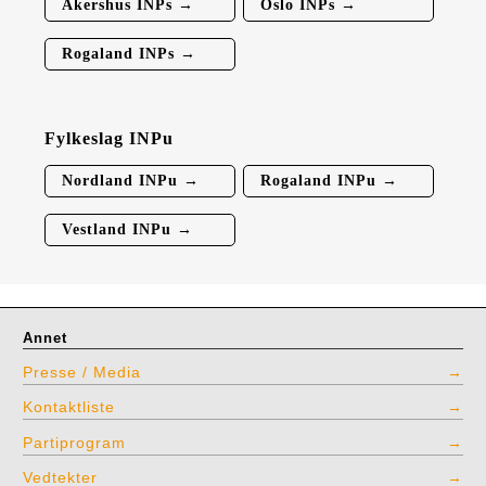
Akershus INPs →
Oslo INPs →
Rogaland INPs →
Fylkeslag INPu
Nordland INPu →
Rogaland INPu →
Vestland INPu →
Annet
Presse / Media
Kontaktliste
Partiprogram
Vedtekter