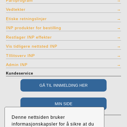
Partiprogram
Vedtekter
Etiske retningslinjer
INP produkter for bestilling
Restlager INP effekter
Vis tidligere nettsted INP
TIllitsverv INP
Admin INP
Kundeservice
Adresse
Denne nettsiden bruker
Industri- og Næringspartiet
informasjonskapsler for å sikre at du
c/o Roar Randeberg