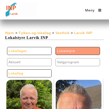
Meny
Hjem
>
Fylkes-og-lokallag
>
Vestfold
>
Larvik INP
Lokalstyre Larvik INP
Lokallaget
Lokalstyre
Aktuelt
Valgprogram
Lokallag