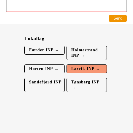
Lokallag
Færder INP →
Holmestrand
INP →
Horten INP →
Larvik INP →
Sandefjord INP
Tønsberg INP
→
→