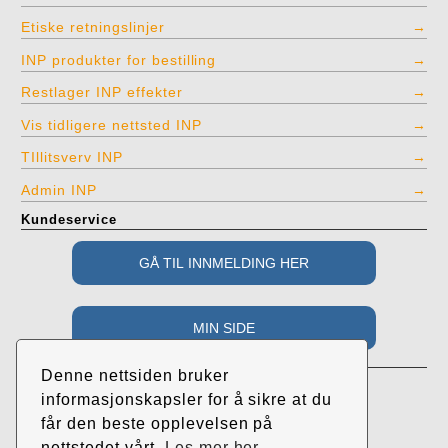
Etiske retningslinjer
INP produkter for bestilling
Restlager INP effekter
Vis tidligere nettsted INP
TIllitsverv INP
Admin INP
Kundeservice
Adresse
Denne nettsiden bruker
Industri- og Næringspartiet
informasjonskapsler for å sikre at du
c/o Roar Randeberg
får den beste opplevelsen på
Øvrehusvegen 38
nettstedet vårt.
Les mer her