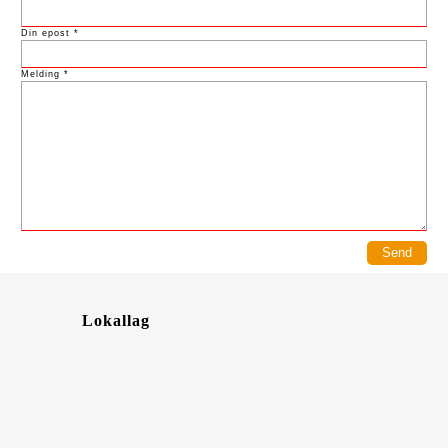
Din epost *
Melding *
Lokallag