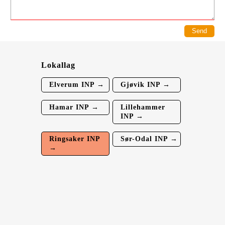
Lokallag
Elverum INP →
Gjøvik INP →
Hamar INP →
Lillehammer
INP →
Ringsaker INP
Sør-Odal INP →
→