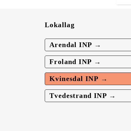
Lokallag
Arendal INP →
Froland INP →
Kvinesdal INP →
Tvedestrand INP →