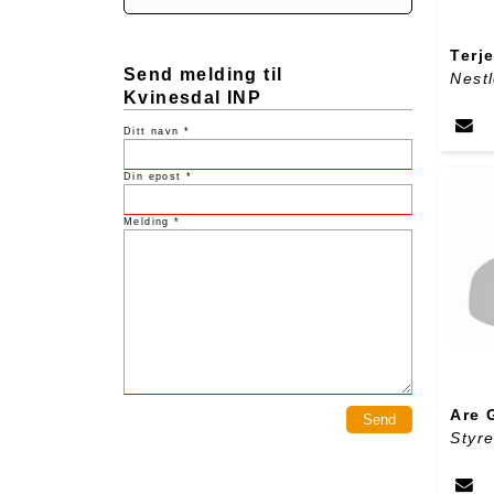
Terj
Send melding til
Nest
Kvinesdal INP
Ditt navn *
Din epost *
Melding *
Are 
Styr