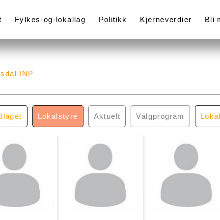
t
Fylkes-og-lokallag
Politikk
Kjerneverdier
Bli
esdal INP
llaget
Lokalstyre
Aktuelt
Valgprogram
Loka