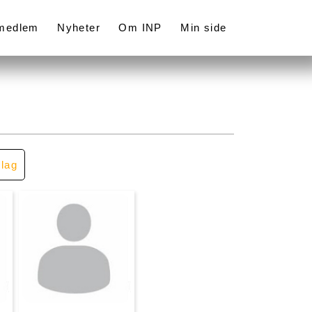
 medlem
Nyheter
Om INP
Min side
llag