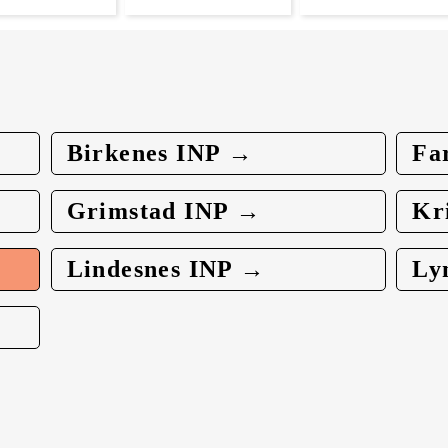
Birkenes INP →
Fa
Grimstad INP →
Kr
Lindesnes INP →
Ly