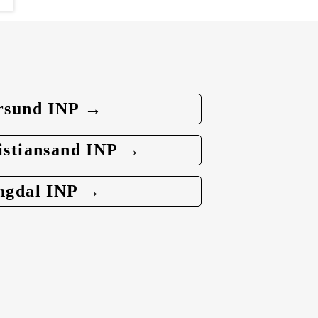
rsund INP →
istiansand INP →
ngdal INP →