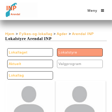
Meny
Hjem
>
Fylkes-og-lokallag
>
Agder
>
Arendal INP
Lokalstyre Arendal INP
Lokallaget
Lokalstyre
Aktuelt
Valgprogram
Lokallag