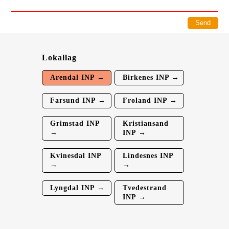
Lokallag
Arendal INP →
Birkenes INP →
Farsund INP →
Froland INP →
Grimstad INP
Kristiansand
→
INP →
Kvinesdal INP
Lindesnes INP
→
→
Lyngdal INP →
Tvedestrand
INP →