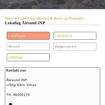
Hjem
>
Fylkes-og-lokallag
>
Møre og Romsdal
Lokallag Ålesund INP
Lokallaget
Lokalstyre
Aktuelt
Valgprogram
Lokallag
Kontakt oss
Ålesund INP
v/Stig Kåre Vilnes
Tlf: 96200170