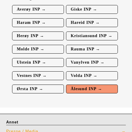
Averøy INP →
Giske INP →
Haram INP →
Hareid INP →
Herøy INP →
Kristiansund INP →
Molde INP →
Rauma INP →
Ulstein INP →
Vanylven INP →
Vestnes INP →
Volda INP →
Ørsta INP →
Ålesund INP →
Annet
Presse / Media