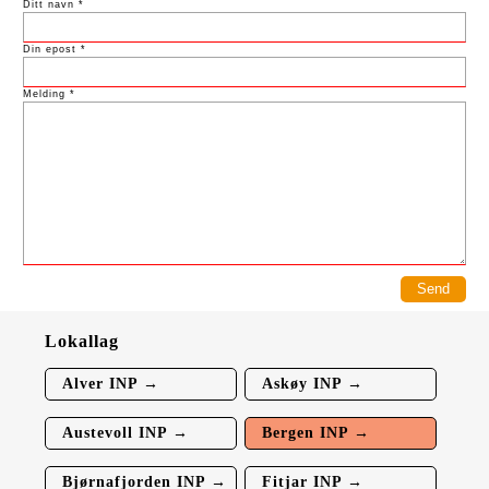
Ditt navn *
Din epost *
Melding *
Lokallag
Alver INP →
Askøy INP →
Austevoll INP →
Bergen INP →
Bjørnafjorden INP →
Fitjar INP →