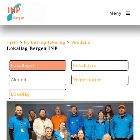
Meny
Hjem
>
Fylkes-og-lokallag
>
Vestland
Lokallag Bergen INP
Lokallaget
Lokalstyre
Aktuelt
Valgprogram
Lokallag