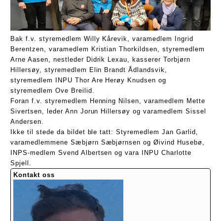
Bak f.v. styremedlem Willy Kårevik, varamedlem Ingrid
Berentzen, varamedlem Kristian Thorkildsen, styremedlem
Arne Aasen, nestleder Didrik Lexau, kasserer Torbjørn
Hillersøy, styremedlem Elin Brandt Ådlandsvik,
styremedlem INPU Thor Are Herøy Knudsen og
styremedlem Ove Breilid.
Foran f.v. styremedlem Henning Nilsen, varamedlem Mette
Sivertsen, leder Ann Jorun Hillersøy og varamedlem Sissel
Andersen.
Ikke til stede da bildet ble tatt: Styremedlem Jan Garlid,
varamedlemmene Sæbjørn Sæbjørnsen og Øivind Husebø,
INPS-medlem Svend Albertsen og vara INPU Charlotte
Spjell.
Kontakt oss