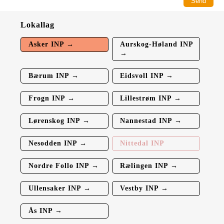
Lokallag
Asker INP →
Aurskog-Høland INP
→
Bærum INP →
Eidsvoll INP →
Frogn INP →
Lillestrøm INP →
Lørenskog INP →
Nannestad INP →
Nesodden INP →
Nittedal INP
Nordre Follo INP →
Rælingen INP →
Ullensaker INP →
Vestby INP →
Ås INP →