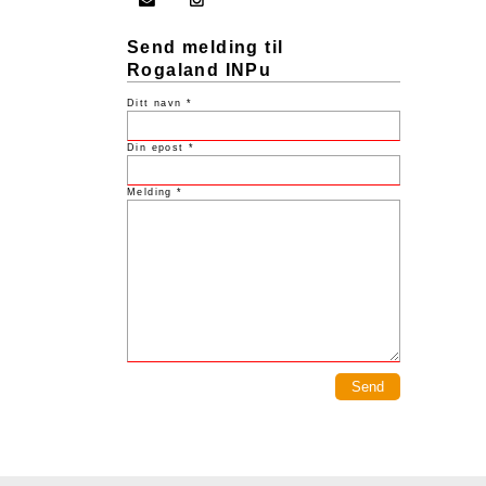
Send melding til
Rogaland INPu
Ditt navn *
Din epost *
Melding *