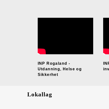
INP Rogaland -
IN
Utdanning, Helse og
in
Sikkerhet
Lokallag