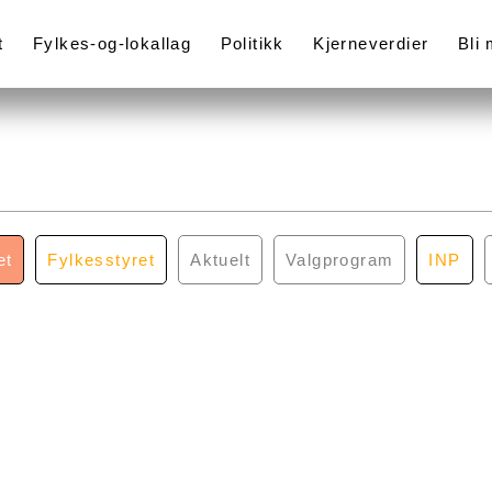
t
Fylkes-og-lokallag
Politikk
Kjerneverdier
Bli
et
Fylkesstyret
Aktuelt
Valgprogram
INP