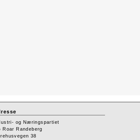
resse
dustri- og Næringspartiet
o Roar Randeberg
rehusvegen 38