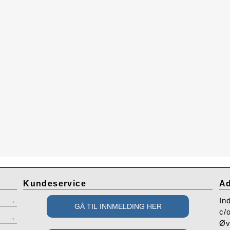
Kundeservice
Ad
In
c/
Øv