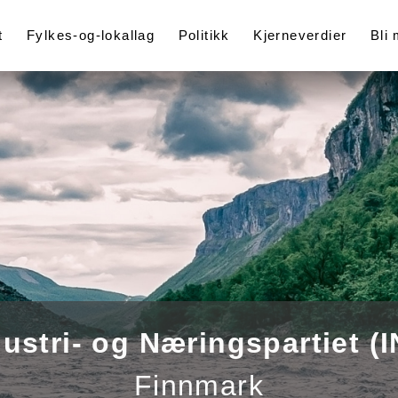
t
Fylkes-og-lokallag
Politikk
Kjerneverdier
Bli
dustri- og Næringspartiet (I
Finnmark