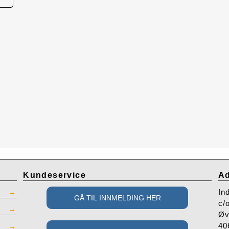
Kundeservice
Ad
In
c/
Øv
40