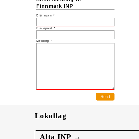
Finnmark INP
Ditt navn *
Din epost *
Melding *
Lokallag
Alta INP →