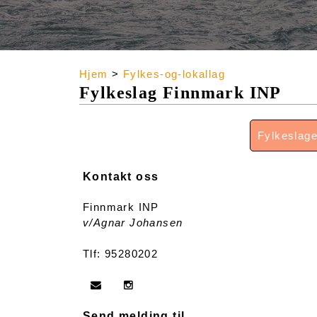
Hjem
>
Fylkes-og-lokallag
Fylkeslag Finnmark INP
Fylkeslage
Kontakt oss
Finnmark INP
v/Agnar Johansen
Tlf: 95280202
Send melding til