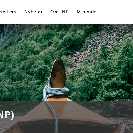
 medlem
Nyheter
Om INP
Min side
NP)