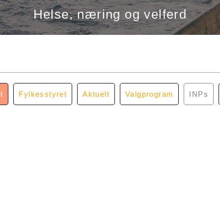
Helse, næring og velferd
t
Fylkesstyret
Aktuelt
Valgprogram
INPs