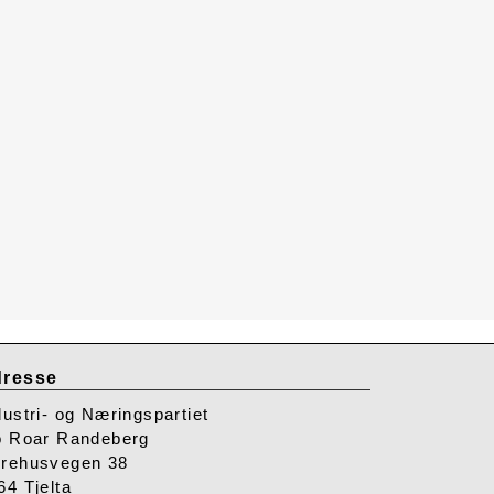
resse
dustri- og Næringspartiet
o Roar Randeberg
rehusvegen 38
64 Tjelta