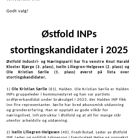
Godt valg!
Østfold INPs
stortingskandidater i 2025
Østfold Industri- og Næringsparti har fra venstre Knut Harald 
Kloster Bjørge (3. plass), Iselin Liliegren-Helgesen (2. plass) og 
Ole Kristian Sørlie (1. plass) øverst på lista over 
stortingskandidater.
1) 
Ole Kristian Sørlie
 (61), Halden. Ole Kristian Sørlie er Halden 
INPs gruppeleder i kommunestyret og han var partiets 
ordførerkandidat under brakvalget i 2023, der Halden INP fikk 
inn fire representanter. Sørlie har bred økonomisk utdanning 
og gründererfaring. Han er opptatt av gode vilkår for 
næringslivet, infrastruktur i Østfold og at alt for mange står 
utenfor arbeidsliv og utdanning.
2) 
Iselin Liliegren-Helgesen
 (40), Fredrikstad. Leder av Østfold 
INP. Leder og politisk talsperson i fagutvalget Helse og oppvekst 