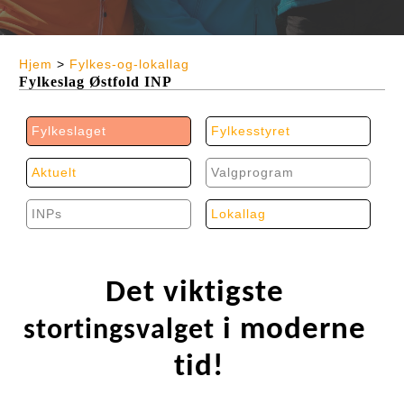
Hjem
>
Fylkes-og-lokallag
Fylkeslag Østfold INP
Fylkeslaget
Fylkesstyret
Aktuelt
Valgprogram
INPs
Lokallag
Det viktigste 
 i moderne 
stortingsvalget
tid!