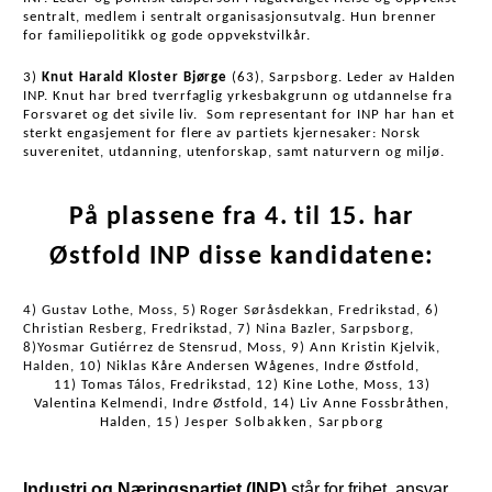
sentralt, medlem i sentralt organisasjonsutvalg. Hun brenner 
for familiepolitikk og gode oppvekstvilkår.
3) 
Knut Harald Kloster Bjørge
 (63), Sarpsborg. Leder av Halden 
INP. Knut har bred tverrfaglig yrkesbakgrunn og utdannelse fra 
Forsvaret og det sivile liv.  Som representant for INP har han et 
sterkt engasjement for flere av partiets kjernesaker: Norsk 
suverenitet, utdanning, utenforskap, samt naturvern og miljø.
På plassene fra 4. til 15. har
Østfold INP disse kandidatene:
4) Gustav Lothe, Moss, 5) Roger Søråsdekkan, Fredrikstad, 6) 
Christian Resberg, Fredrikstad, 7) Nina Bazler, Sarpsborg, 
8)Yosmar Gutiérrez de Stensrud, Moss, 9) Ann Kristin Kjelvik, 
Halden, 
10) Niklas Kåre Andersen Wågenes, Indre Østfold, 
11) Tomas Tálos, Fredrikstad, 12) Kine Lothe, Moss, 13)
Valentina Kelmendi, Indre Østfold, 14) Liv Anne Fossbråthen,
Halden,
15) Jesper Solbakken, Sarpborg
Industri og Næringspartiet (INP)
står for frihet, ansvar