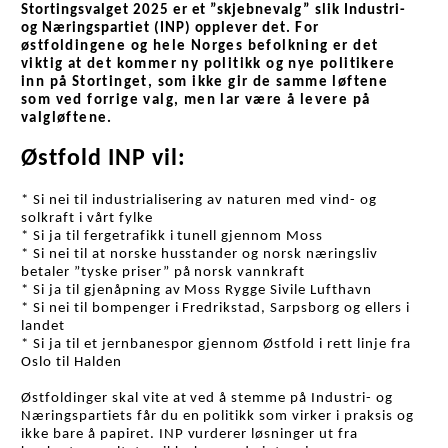
Stortingsvalget 2025 er et ”skjebnevalg” slik Industri- 
og Næringspartiet (INP) opplever det. 
For
østfoldingene og hele Norges befolkning er det
viktig at det kommer ny politikk og nye politikere
inn på Stortinget, som ikke gir de samme løftene
som ved forrige valg, men lar være å levere på
valgløftene.
Østfold INP vil:
* Si nei til industrialisering av naturen med vind- og 
solkraft i vårt fylke
* Si ja til fergetrafikk i tunell gjennom Moss
* Si nei til at norske husstander og norsk næringsliv 
betaler ”tyske priser” på norsk vannkraft
* Si ja til gjenåpning av Moss Rygge Sivile Lufthavn
* Si nei til bompenger i Fredrikstad, Sarpsborg og ellers i 
landet
* Si ja til et jernbanespor gjennom Østfold i rett linje fra 
Oslo til Halden
Østfoldinger skal vite at ved å stemme på Industri- og 
Næringspartiets får du en politikk som virker i praksis og 
ikke bare å papiret. INP vurderer løsninger ut fra 