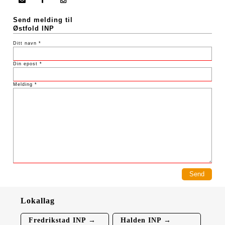
Send melding til
Østfold INP
Ditt navn *
Din epost *
Melding *
Lokallag
Fredrikstad INP →
Halden INP →