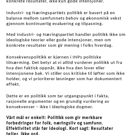
konkrete resultater, ikke kun gode intensjoner.
Industri- og Næringspartiets politikk er basert på en 
balanse mellom samfunnets behov og økonomisk vekst 
gjennom kontinuerlig evaluering og tilpasning. 
Med Industri- og Næringspartiet handler politikk ikke om 
ideologiske teorier eller gode intensjoner, men om 
konkrete resultater som gir mening i folks hverdag. 
Konsekvenspolitikk er kjernen i INPs politiske 
tilnærming. Det betyr at vi alltid vurderer politikk ut fra 
hva den faktisk oppnår, ikke hva den lover eller 
intensjonene bak. Vi stiller oss kritiske til løfter som ikke 
holder, og vi prioriterer løsninger som har dokumentert 
effekt. 
Dette er en politikk som tar utgangspunkt i fakta, 
rasjonelle argumenter og en grundig vurdering av 
konsekvenser – ikke i ideologiske dogmer.
Vårt mål er enkelt: Politikk som gir merkbare 
forbedringer for folk, næringsliv og samfunn. 
Effektivitet står før ideologi. Kort sagt: Resultater 
teller, ikke ord.