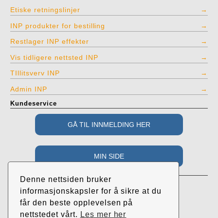
Etiske retningslinjer
INP produkter for bestilling
Restlager INP effekter
Vis tidligere nettsted INP
TIllitsverv INP
Admin INP
Kundeservice
Adresse
Denne nettsiden bruker
Industri- og Næringspartiet
informasjonskapsler for å sikre at du
c/o Roar Randeberg
får den beste opplevelsen på
Øvrehusvegen 38
nettstedet vårt.
Les mer her
4064 Tjelta