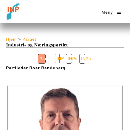
Meny
Hjem
>
Partiet
Industri- og Næringspartiet
INP
INPs
INPu
Partiet
Partileder Roar Randeberg