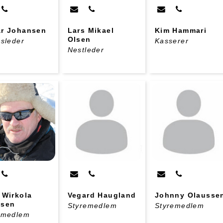
r Johansen
Lars Mikael
Kim Hammari
Olsen
esleder
Kasserer
Nestleder
 Wirkola
Vegard Haugland
Johnny Olausse
ssen
Styremedlem
Styremedlem
emedlem