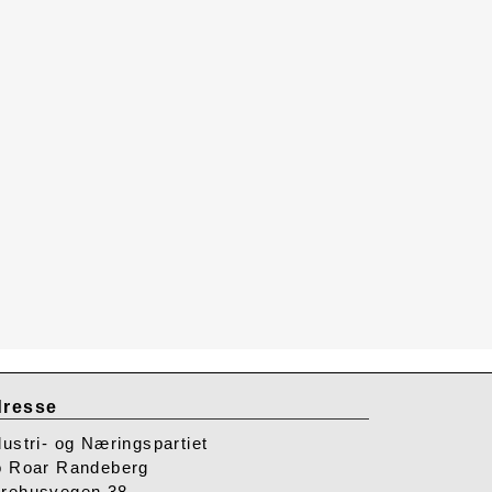
resse
dustri- og Næringspartiet
o Roar Randeberg
rehusvegen 38