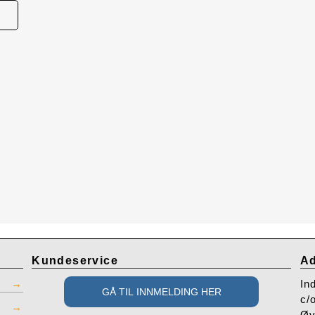
Kundeservice
Ad
In
c/
Øv