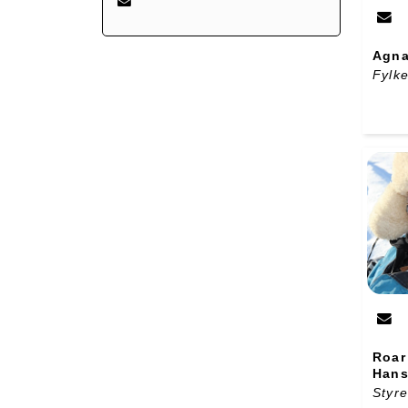
Agna
Fylk
Roar
Han
Styr