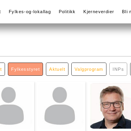
t
Fylkes-og-lokallag
Politikk
Kjerneverdier
Bli
t
Fylkesstyret
Aktuelt
Valgprogram
INPs