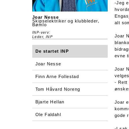
-Jeg e
hvorda
Engasj
Joar Nesse
Skipselektriker og klubbleder,
alt so
Bømlo
INP-verv:
Joar N
Leder, INP
blanko
bidrag
De startet INP
evne t
Joar Nesse
Joar N
velges
Finn Arne Follestad
- Rett
ønskes
Tom Håvard Noreng
Bjarte Hellan
Joar e
kommun
Ole Faldahl
gode r
-I sak