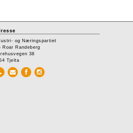
resse
dustri- og Næringspartiet
o Roar Randeberg
rehusvegen 38
64 Tjelta
Call
Send
Facebook
Instagram
INP
mail
INP
INP
to
INP