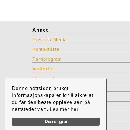
Annet
Presse / Media
Kontaktliste
Partiprogram
Vedtekter
Etiske retningslinjer
INP produkter for bestilling
Denne nettsiden bruker
informasjonskapsler for å sikre at
Restlager INP effekter
du får den beste opplevelsen på
Vis tidligere nettsted INP
nettstedet vårt.
Les mer her
TIllitsverv INP
Den er grei
Admin INP