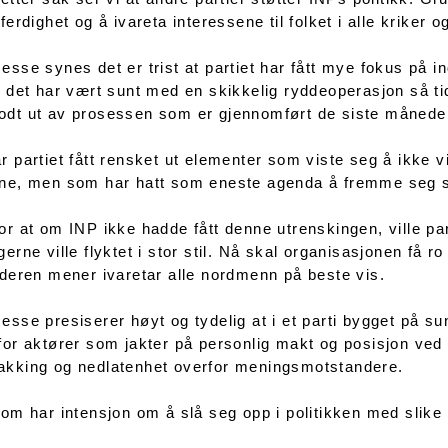
tferdighet og å ivareta interessene til folket i alle kriker 
esse synes det er trist at partiet har fått mye fokus på in
l det har vært sunt med en skikkelig ryddeoperasjon så ti
odt ut av prosessen som er gjennomført de siste månede
r partiet fått rensket ut elementer som viste seg å ikke vi
ne, men som har hatt som eneste agenda å fremme seg se
or at om INP ikke hadde fått denne utrenskingen, ville parti
gerne ville flyktet i stor stil. Nå skal organisasjonen få 
ederen mener ivaretar alle nordmenn på beste vis.
esse presiserer høyt og tydelig at i et parti bygget på su
for aktører som jakter på personlig makt og posisjon ved
akking og nedlatenhet overfor meningsmotstandere.
som har intensjon om å slå seg opp i politikken med slike 