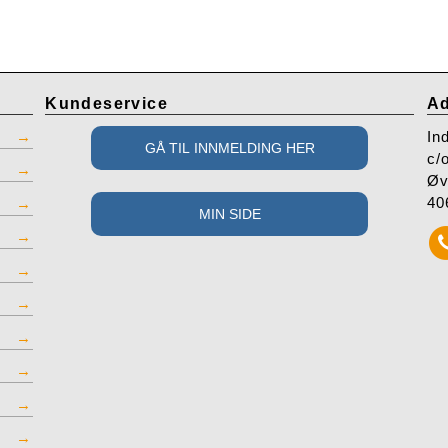
Kundeservice
Ad
In
c/
Øv
40