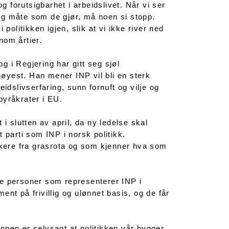
g forutsigbarhet i arbeidslivet. Når vi ser
ig måte som de gjør, må noen si stopp.
politikken igjen, slik at vi ikke river ned
nom årtier.
 i Regjering har gitt seg sjøl
 høyest. Han mener INP vil bli en sterk
idslivserfaring, sunn fornuft og vilje og
 byråkrater i EU.
i slutten av april, da ny ledelse skal
 parti som INP i norsk politikk.
litikere fra grasrota og som kjenner hva som
te personer som representerer INP i
nt på frivillig og ulønnet basis, og de får
runnen er selvsagt at politikken vår bygger