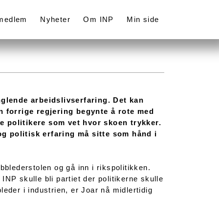
 medlem
Nyheter
Om INP
Min side
glende arbeidslivserfaring. Det kan
 forrige regjering begynte å rote med
e politikere som vet hvor skoen trykker.
g politisk erfaring må sitte som hånd i
bblederstolen og gå inn i rikspolitikken.
 INP skulle bli partiet der politikerne skulle
eder i industrien, er Joar nå midlertidig