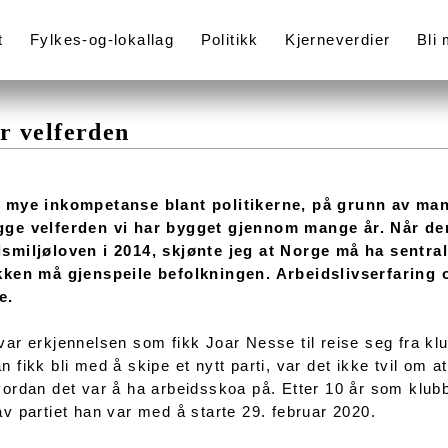
t
Fylkes-og-lokallag
Politikk
Kjerneverdier
Bli
er velferden
r mye inkompetanse blant politikerne, på grunn av man
gge velferden vi har bygget gjennom mange år. Når den
smiljøloven i 2014, skjønte jeg at Norge må ha sentral
kken må gjenspeile befolkningen. Arbeidslivserfaring o
e.
var erkjennelsen som fikk Joar Nesse til reise seg fra klu
n fikk bli med å skipe et nytt parti, var det ikke tvil om at
vordan det var å ha arbeidsskoa på. Etter 10 år som klubbl
av partiet han var med å starte 29. februar 2020.