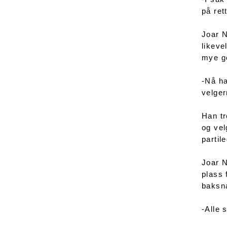
på ret
Joar N
likeve
mye g
-Nå ha
velger
Han tr
og vel
partil
Joar N
plass 
baksn
-Alle 