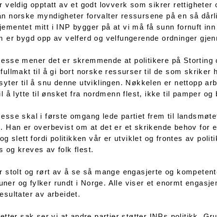
r veldig opptatt av et godt lovverk som sikrer rettigheter o
n norske myndigheter forvalter ressursene på en så dårl
ementet mitt i INP bygger på at vi må få sunn fornuft inn i 
m er bygd opp av velferd og velfungerende ordninger gjen
esse mener det er skremmende at politikere på Storting og
fullmakt til å gi bort norske ressurser til de som skriker
syter til å snu denne utviklingen. Nøkkelen er nettopp arbe
il å lytte til ønsket fra nordmenn flest, ikke til pamper og
esse skal i første omgang lede partiet frem til landsmøtet 
. Han er overbevist om at det er et skrikende behov for et
 og slett fordi politikken vår er utviklet og frontes av po
 og kreves av folk flest.
r stolt og rørt av å se så mange engasjerte og kompeten
er og fylker rundt i Norge. Alle viser et enormt engasjeme
esultater av arbeidet.
 etter sak ser vi at andre partier støtter INPs politikk. G