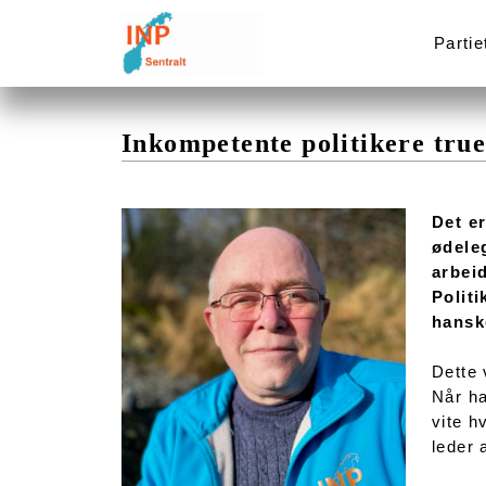
Partie
Inkompetente politikere tru
Det e
ødele
arbeid
Politi
hansk
Dette 
Når ha
vite h
leder 