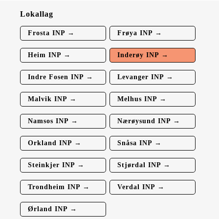
Lokallag
Frosta INP →
Frøya INP →
Heim INP →
Inderøy INP →
Indre Fosen INP →
Levanger INP →
Malvik INP →
Melhus INP →
Namsos INP →
Nærøysund INP →
Orkland INP →
Snåsa INP →
Steinkjer INP →
Stjørdal INP →
Trondheim INP →
Verdal INP →
Ørland INP →