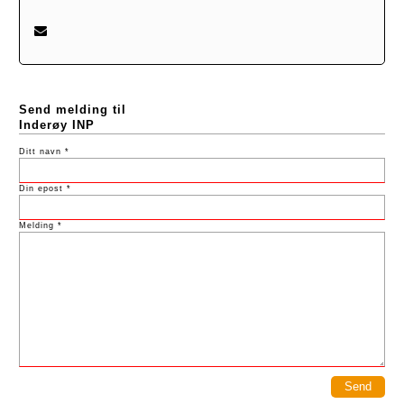
Send melding til
Inderøy INP
Ditt navn *
Din epost *
Melding *