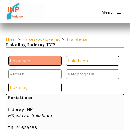
Meny
Hjem
>
Fylkes-og-lokallag
>
Trøndelag
Lokallag Inderøy INP
Lokallaget
Lokalstyre
Aktuelt
Valgprogram
Lokallag
Kontakt oss
Inderøy INP
v/Kjell Ivar Sakshaug
Tlf: 91629288