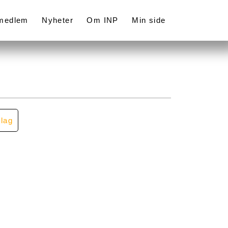
 medlem
Nyheter
Om INP
Min side
llag