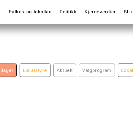
t
Fylkes-og-lokallag
Politikk
Kjerneverdier
Bli
llaget
Lokalstyre
Aktuelt
Valgprogram
Loka