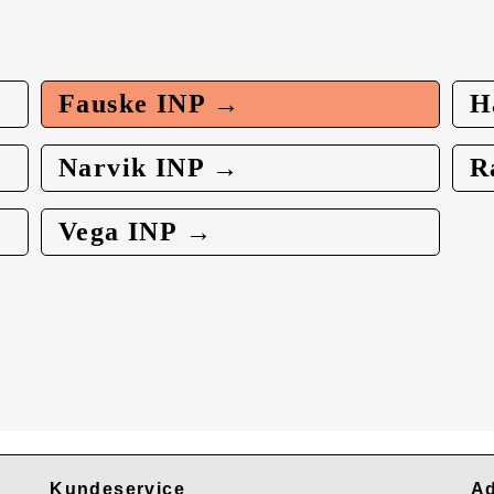
Fauske INP →
H
Narvik INP →
R
Vega INP →
Kundeservice
Ad