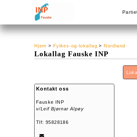
Partie
Hjem
>
Fylkes-og-lokallag
>
Nordland
Lokallag Fauske INP
Loka
Kontakt oss
Fauske INP
v/Leif Bjørnar Alpøy
Tlf: 95828186