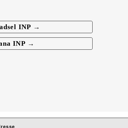
adsel INP →
ana INP →
resse