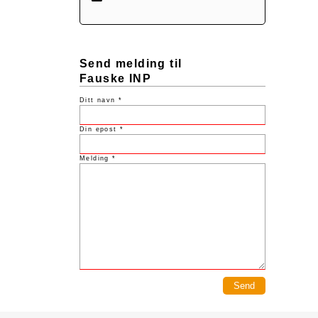
Send melding til
Fauske INP
Ditt navn *
Din epost *
Melding *