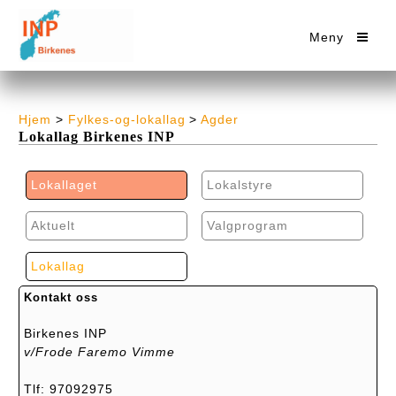
Meny
Hjem
>
Fylkes-og-lokallag
>
Agder
Lokallag Birkenes INP
Lokallaget
Lokalstyre
Aktuelt
Valgprogram
Lokallag
Kontakt oss
Birkenes INP
v/Frode Faremo Vimme
Tlf: 97092975