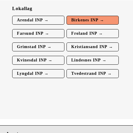
Lokallag
Arendal INP →
Birkenes INP →
Farsund INP →
Froland INP →
Grimstad INP →
Kristiansand INP →
Kvinesdal INP →
Lindesnes INP →
Lyngdal INP →
Tvedestrand INP →