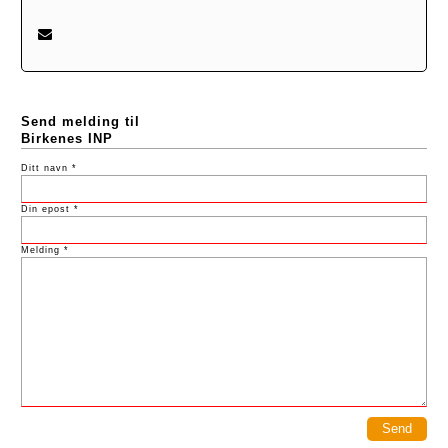
Send melding til
Birkenes INP
Ditt navn *
Din epost *
Melding *