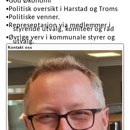
•
God Økonomi
•
Politisk oversikt i Harstad og Troms
•
Politiske venner.
•
Representasjon via medlemmer i
styrende utvalg, komiteer og råd
•
Øvrige verv i kommunale styrer og
utvalg.
Kontakt oss