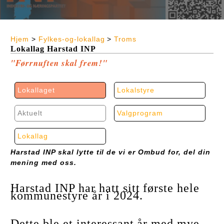
Hjem
>
Fylkes-og-lokallag
>
Troms
Lokallag Harstad INP
"Førrnuften skal frem!"
Lokallaget
Lokalstyre
Aktuelt
Valgprogram
Lokallag
Harstad INP skal lytte til de vi er Ombud for, del din
mening med oss.
Harstad INP har hatt sitt første hele
kommunestyre år
i 2024.
Dette ble et interessant år med mye