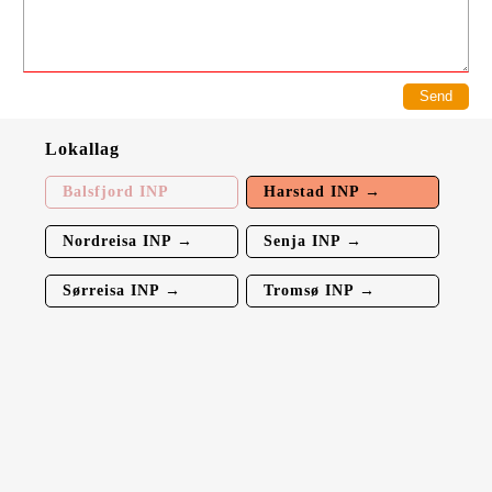
Lokallag
Balsfjord INP
Harstad INP →
Nordreisa INP →
Senja INP →
Sørreisa INP →
Tromsø INP →