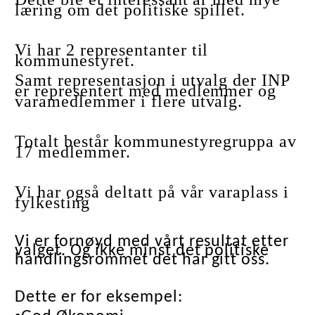
læring om det politiske spillet.
Vi har
2 representanter til
kommunestyret.
Samt representasjon i utvalg der INP
er representert med medlemmer og
varamedlemmer i flere utvalg.
Totalt består kommunestyregruppa av
17 medlemmer.
Vi har også deltatt på vår varaplass i
fylkesting
Vi er fornøyd med vårt resultat etter
valget. Og ikke minst det politiske
handlingsrommet det har gitt oss.
Dette er for eksempel: