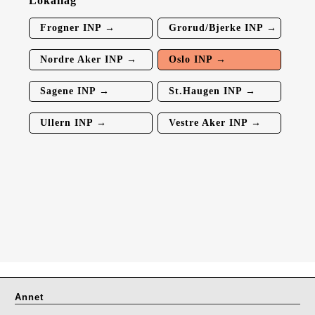
Lokallag
Frogner INP →
Grorud/Bjerke INP →
Nordre Aker INP →
Oslo INP →
Sagene INP →
St.Haugen INP →
Ullern INP →
Vestre Aker INP →
Annet