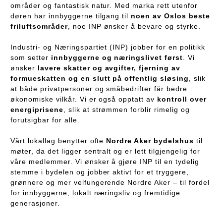
områder og fantastisk natur. Med marka rett utenfor
døren har innbyggerne tilgang til
noen av Oslos beste
friluftsområder
, noe INP ønsker å bevare og styrke.
Industri- og Næringspartiet (INP) jobber for en politikk
som setter
innbyggerne og næringslivet først
. Vi
ønsker
lavere skatter og avgifter, fjerning av
formueskatten og en slutt på offentlig sløsing
, slik
at både privatpersoner og småbedrifter får bedre
økonomiske vilkår. Vi er også opptatt av
kontroll over
energiprisene
, slik at strømmen forblir rimelig og
forutsigbar for alle.
Vårt lokallag benytter ofte
Nordre Aker bydelshus
til
møter, da det ligger sentralt og er lett tilgjengelig for
våre medlemmer. Vi ønsker å gjøre INP til en tydelig
stemme i bydelen og jobber aktivt for et tryggere,
grønnere og mer velfungerende Nordre Aker – til fordel
for innbyggerne, lokalt næringsliv og fremtidige
generasjoner.