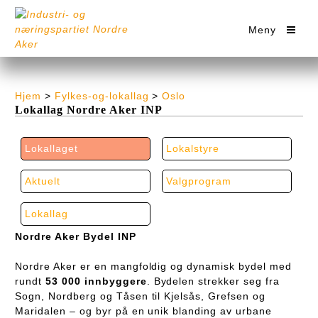
Meny
Hjem
>
Fylkes-og-lokallag
>
Oslo
Lokallag Nordre Aker INP
Lokallaget
Lokalstyre
Aktuelt
Valgprogram
Lokallag
Nordre Aker Bydel INP
Nordre Aker er en mangfoldig og dynamisk bydel med
rundt
53 000 innbyggere
. Bydelen strekker seg fra
Sogn, Nordberg og Tåsen til Kjelsås, Grefsen og
Maridalen – og byr på en unik blanding av urbane