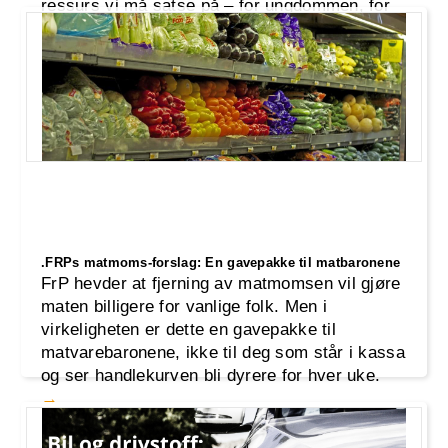
ressurs vi må satse på – for ungdommen, for
lokalsamfunnene og for Norge.
.FRPs matmoms-forslag: En gavepakke til matbaronene
FrP hevder at fjerning av matmomsen vil gjøre
maten billigere for vanlige folk. Men i
virkeligheten er dette en gavepakke til
matvarebaronene, ikke til deg som står i kassa
og ser handlekurven bli dyrere for hver uke.