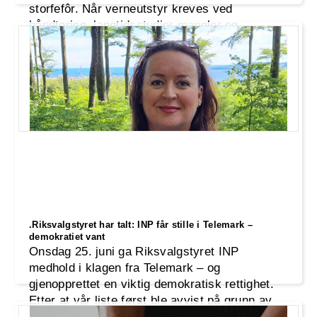
storfefôr. Når verneutstyr kreves ved
håndtering, langtidsstudier mangler og
økonomisk tvang brukes for å presse bønder,
mener vi det er på tide å stille spørsmål. Hva
skjer egentlig i fjøset?
.Riksvalgstyret har talt: INP får stille i Telemark –
demokratiet vant
Onsdag 25. juni ga Riksvalgstyret INP
medhold i klagen fra Telemark – og
gjenopprettet en viktig demokratisk rettighet.
Etter at vår liste først ble avvist på grunn av
en teknisk formalitet, ble den nå godkjent.