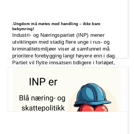
.Ungdom må møtes med handling – ikke bare
bekymring!
Industri- og Næringspartiet (INP) mener
utviklingen med stadig flere unge i rus- og
kriminalitetsmiljøer viser at samfunnet må
prioritere forebygging langt høyere enn i dag.
Partiet vil flytte innsatsen tidligere i forløpet,
styrke samarbeidet mellom skole, helse, politi
og familier, og sikre at ungdom får hjelp før
problemene utvikler seg til uten
Ekstern link