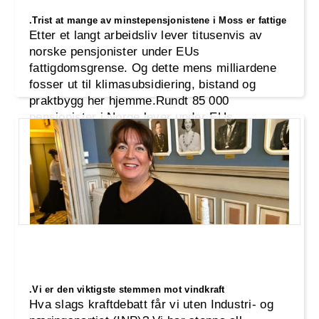
.Trist at mange av minstepensjonistene i Moss er fattige
Etter et langt arbeidsliv lever titusenvis av
norske pensjonister under EUs
fattigdomsgrense. Og dette mens milliardene
fosser ut til klimasubsidiering, bistand og
praktbygg her hjemme.Rundt 85 000
pensjonister i Norge lever under EUs
fattigdomsgrense, som i 2024 var 297 350
kroner. Snaut halvparten av dem er enslige,
ifølge tall fra Statistisk s
Ekstern link
.Vi er den viktigste stemmen mot vindkraft
Hva slags kraftdebatt får vi uten Industri- og