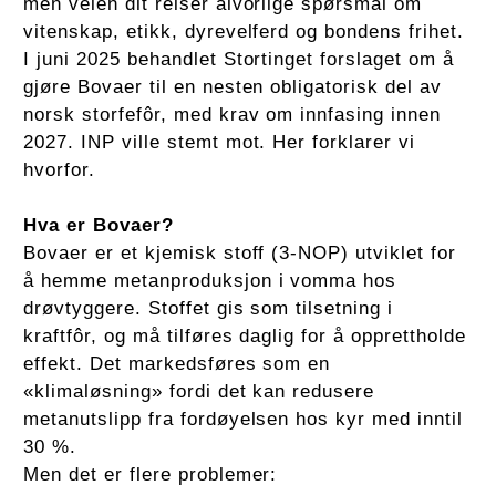
men veien dit reiser alvorlige spørsmål om
vitenskap, etikk, dyrevelferd og bondens frihet.
I juni 2025 behandlet Stortinget forslaget om å
gjøre Bovaer til en nesten obligatorisk del av
norsk storfefôr, med krav om innfasing innen
2027. INP ville stemt mot. Her forklarer vi
hvorfor.
Hva er Bovaer?
Bovaer er et kjemisk stoff (3-NOP) utviklet for
å hemme metanproduksjon i vomma hos
drøvtyggere. Stoffet gis som tilsetning i
kraftfôr, og må tilføres daglig for å opprettholde
effekt. Det markedsføres som en
«klimaløsning» fordi det kan redusere
metanutslipp fra fordøyelsen hos kyr med inntil
30 %.
Men det er flere problemer: