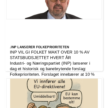
.INP LANSERER FOLKEPRIORITETEN
INP VIL GI FOLKET MAKT OVER 10 % AV
STATSBUDSJETTET HVERT ÅR
Industri- og Næringspartiet (INP) lanserer i
dag et historisk og banebrytende forslag:
Folkeprioriteten. Forslaget innebærer at 10 %
av statsbudsjettet – tilsvarende rundt 200
milliarder kroner – skal fordeles direkte av
folket gjennom en årlig digital avstemning.