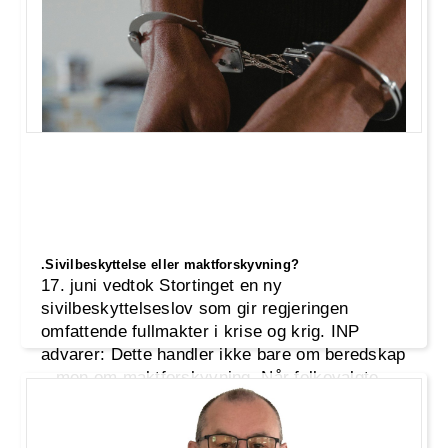
Dette er mer enn en seier for INP – det er en
seier for rettferdighet, likebehandling og tilliten
til demokratiet.
.Sivilbeskyttelse eller maktforskyvning?
17. juni vedtok Stortinget en ny
sivilbeskyttelseslov som gir regjeringen
omfattende fullmakter i krise og krig. INP
advarer: Dette handler ikke bare om beredskap
– men om maktforskyvning. Når folkevalgte
settes på sidelinjen og tiltak kan innføres uten
innsyn, står rettssikkerheten og demokratisk
kontroll i fare.