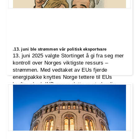
.13. juni ble strømmen vår politisk eksportvare
13. juni 2025 valgte Stortinget å gi fra seg mer
kontroll over Norges viktigste ressurs –
strømmen. Med vedtaket av EUs fjerde
energipakke knyttes Norge tettere til EUs
kraftmarked. INP mener dette er et alvorlig
inngrep i nasjonal suverenitet, demokratisk
styring og muligheten til å sikre rimelig strøm
til eget folk.