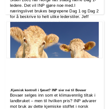
ledere. Det vil INP gjøre noe med.I
næringslivet brukes begrepene Dag 1 og Dag 2
for å beskrive to helt ulike lederstiler. Jeff
Bezos, grunnleggeren av Amazon,
populariserte dette skille.INP mener dette
skillet også forklarer mye av utviklingen i
norsk politikk siden stortingsvalget i 2001.
.Kjemisk kontroll i fjøset? INP sier nei til Bovaer
Bovaer selges inn som et klimavennlig tiltak i
landbruket – men til hvilken pris? INP advarer
mot bruk av dette kjemiske stoffet i norsk