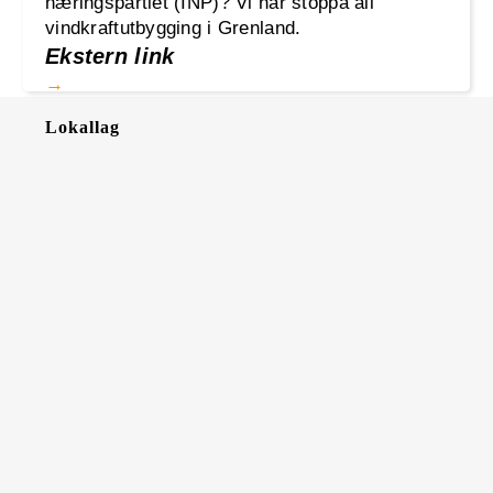
næringspartiet (INP)? Vi har stoppa all
vindkraftutbygging i Grenland.
Ekstern link
Lokallag