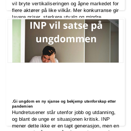
vil bryte vertikaliseringen og åpne markedet for
flere aktører på like vilkår. Mer konkurranse gir
lavere priser, sterkere utvalg og mindre
grensehandel, slik beholder vi arbeidsplasser
og verdiskaping i Norge.
.Gi ungdom en ny sjanse og bekjemp utenforskap etter
pandemien
Hundretusener står utenfor jobb og utdanning,
og blant de unge er situasjonen kritisk. INP
mener dette ikke er en tapt generasjon, men en