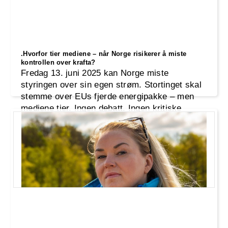
.Hvorfor tier mediene – når Norge risikerer å miste
kontrollen over krafta?
Fredag 13. juni 2025 kan Norge miste
styringen over sin egen strøm. Stortinget skal
stemme over EUs fjerde energipakke – men
mediene tier. Ingen debatt. Ingen kritiske
spørsmål. INP advarer mot stillheten: Dette
handler ikke om teknikaliteter – det handler om
nasjonal kontroll, suverenitet og demokrati.