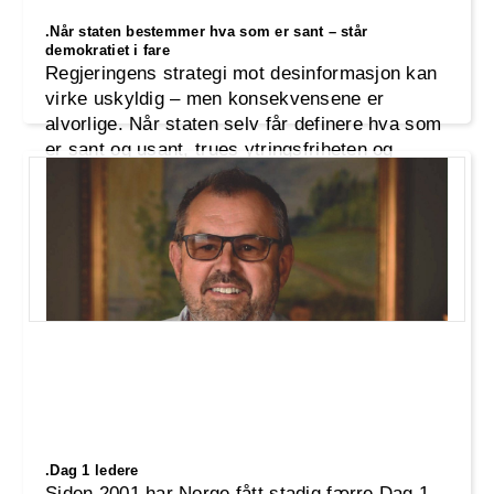
.Når staten bestemmer hva som er sant – står
demokratiet i fare
Regjeringens strategi mot desinformasjon kan
virke uskyldig – men konsekvensene er
alvorlige. Når staten selv får definere hva som
er sant og usant, trues ytringsfriheten og
demokratiet. INP advarer mot en utvikling der
politisk sensur, overvåking og ensretting
erstatter åpen debatt. Et fritt samfunn trenger
frie meninger – ikke statlig meningskont
.Dag 1 ledere
Siden 2001 har Norge fått stadig færre Dag 1-