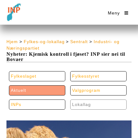
Meny
Hjem
>
Fylkes-og-lokallag
>
Sentralt
>
Industri- og
Næringspartiet
Nyheter: Kjemisk kontroll i fjøset? INP sier nei til
Bovaer
Fylkeslaget
Fylkesstyret
Aktuelt
Valgprogram
INPs
Lokallag