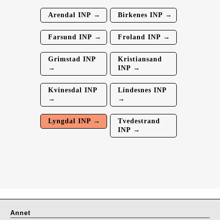
Arendal INP →
Birkenes INP →
Farsund INP →
Froland INP →
Grimstad INP
Kristiansand
→
INP →
Kvinesdal INP
Lindesnes INP
→
→
Lyngdal INP →
Tvedestrand
INP →
Annet