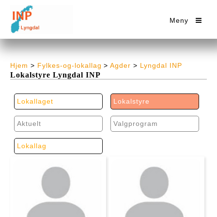
Meny
Hjem
>
Fylkes-og-lokallag
>
Agder
>
Lyngdal INP
Lokalstyre Lyngdal INP
Lokallaget
Lokalstyre
Aktuelt
Valgprogram
Lokallag