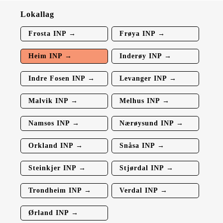
Lokallag
Frosta INP →
Frøya INP →
Heim INP →
Inderøy INP →
Indre Fosen INP →
Levanger INP →
Malvik INP →
Melhus INP →
Namsos INP →
Nærøysund INP →
Orkland INP →
Snåsa INP →
Steinkjer INP →
Stjørdal INP →
Trondheim INP →
Verdal INP →
Ørland INP →